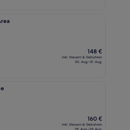
Area
Der
148 €
Preis
inkl. Steuern & Gebühren
beträgt
30. Aug.–31. Aug.
148 €
ge
Der
160 €
Preis
inkl. Steuern & Gebühren
beträgt
28. Aug.–29. Aug.