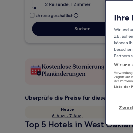
2 Reisende, 1 Zimmer
Ihre
Ich reise geschäftlich
Suchen
Wir und u
z.B. auf 
können Ihr
besuchen S
Partnern s
Wir und 
Kostenlose Stornierung bei
Planänderungen
Verwendung g
Zugriff auf 
der Perform
Liste der 
Überprüfe die Preise für diese Daten
Zwec
Heute
6. Aug. - 7. Aug.
Top 5 Hotels in West Oaklan