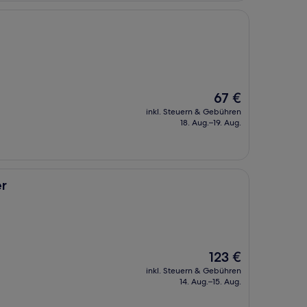
Der
67 €
Preis
inkl. Steuern & Gebühren
beträgt
18. Aug.–19. Aug.
67 €
r
Der
123 €
Preis
inkl. Steuern & Gebühren
beträgt
14. Aug.–15. Aug.
123 €