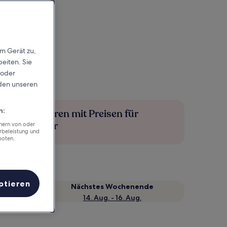
em Gerät zu,
eiten. Sie
 oder
rden unseren
n:
Mehr sparen mit Preisen für
Mitglieder
chern von oder
rbeleistung und
boten.
ptieren
Nächstes Wochenende
14. Aug. - 16. Aug.