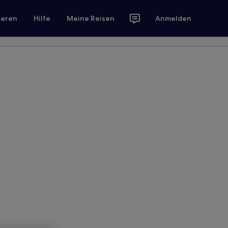
ieren
Hilfe
Meine Reisen
Anmelden