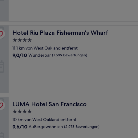
(1.174
Bewertungen)
Hotel Riu Plaza Fisherman's Wharf
Hotel Riu Plaza Fisherman's Wharf
4.0-
Sterne-
11,1 km von West Oakland entfernt
Unterkunft
9.0
9,0/10
Wunderbar
(7.599 Bewertungen)
von
10,
Wunderbar,
(7.599
Bewertungen)
LUMA Hotel San Francisco
LUMA Hotel San Francisco
4.0-
Sterne-
10 km von West Oakland entfernt
Unterkunft
9.6
9,6/10
Außergewöhnlich
(2.578 Bewertungen)
von
10,