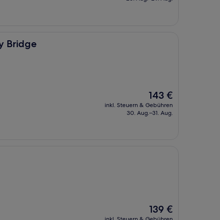
160 €
y Bridge
Der
143 €
Preis
inkl. Steuern & Gebühren
beträgt
30. Aug.–31. Aug.
143 €
Der
139 €
Preis
inkl. Steuern & Gebühren