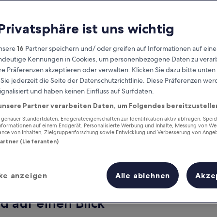
 Privatsphäre ist uns wichtig
nsere
16
Partner speichern und/ oder greifen auf Informationen auf ein
eindeutige Kennungen in Cookies, um personenbezogene Daten zu verarb
e Präferenzen akzeptieren oder verwalten. Klicken Sie dazu bitte unten
ie jederzeit die Seite der Datenschutzrichtlinie. Diese Präferenzen we
ignalisiert und haben keinen Einfluss auf Surfdaten.
unsere Partner verarbeiten Daten, um Folgendes bereitzustelle
Verdiene Prämien für jede
wahrgenommene Übernachtung
enauer Standortdaten. Endgeräteeigenschaften zur Identifikation aktiv abfragen. Spei
Informationen auf einem Endgerät. Personalisierte Werbung und Inhalte, Messung von We
ance von Inhalten, Zielgruppenforschung sowie Entwicklung und Verbesserung von Ange
Partner (Lieferanten)
ke anzeigen
Alle ablehnen
Akze
Morgen
Dieses Wochenende
7. Aug. - 8. Aug.
7. Aug. - 9. Aug.
d auf einen Blick