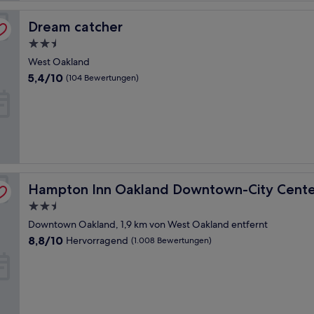
Dream catcher
Dream catcher
2.5-
Sterne-
West Oakland
Unterkunft
5.4
5,4/10
(104 Bewertungen)
von
10,
(104
Bewertungen)
Hampton Inn Oakland Downtown-City Center
Hampton Inn Oakland Downtown-City Cente
2.5-
Sterne-
Downtown Oakland, 1,9 km von West Oakland entfernt
Unterkunft
8.8
8,8/10
Hervorragend
(1.008 Bewertungen)
von
10,
Hervorragend,
(1.008
Bewertungen)