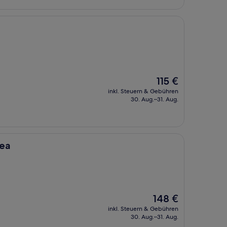
Der
115 €
Preis
inkl. Steuern & Gebühren
beträgt
30. Aug.–31. Aug.
115 €
rea
Der
148 €
Preis
inkl. Steuern & Gebühren
beträgt
30. Aug.–31. Aug.
148 €