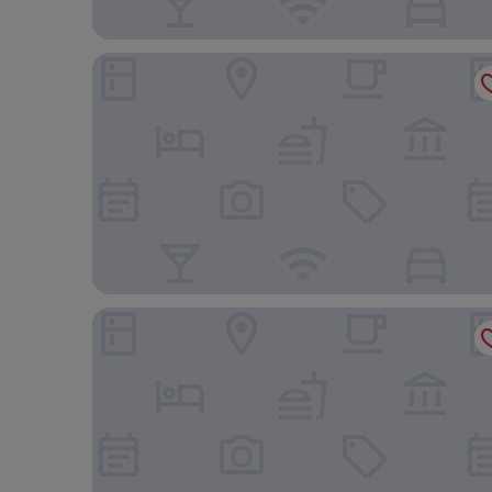
HYATT house Emeryville/San Francisco Bay Area
Sonesta Emeryville - San Francisco Bay Bridge