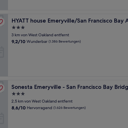
Bewertungen)
HYATT house Emeryville/San Francisco Bay Area
HYATT house Emeryville/San Francisco Bay 
3.0-
Sterne-
3 km von West Oakland entfernt
Unterkunft
9.2
9,2/10
Wunderbar
(1.386 Bewertungen)
von
10,
Wunderbar,
(1.386
Bewertungen)
Sonesta Emeryville - San Francisco Bay Bridge
Sonesta Emeryville - San Francisco Bay Brid
3.0-
Sterne-
2,5 km von West Oakland entfernt
Unterkunft
8.6
8,6/10
Hervorragend
(1.626 Bewertungen)
von
10,
Hervorragend,
(1.626