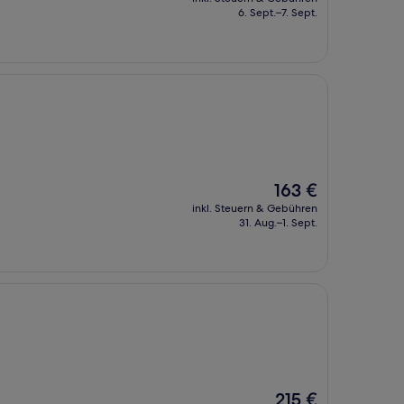
beträgt
6. Sept.–7. Sept.
139 €
Der
163 €
Preis
inkl. Steuern & Gebühren
beträgt
31. Aug.–1. Sept.
163 €
Der
215 €