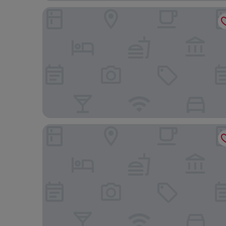
Dream catcher
Hampton Inn Oakland Downtown-City Center