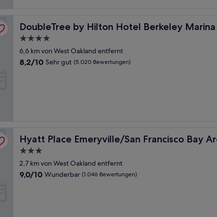
DoubleTree by Hilton Hotel Berkeley Marina
DoubleTree by Hilton Hotel Berkeley Marina
4.0-
Sterne-
6,6 km von West Oakland entfernt
Unterkunft
8.2
8,2/10
Sehr gut
(5.020 Bewertungen)
von
10,
Sehr
gut,
(5.020
Bewertungen)
Hyatt Place Emeryville/San Francisco Bay Area
Hyatt Place Emeryville/San Francisco Bay A
3.0-
Sterne-
2,7 km von West Oakland entfernt
Unterkunft
9.0
9,0/10
Wunderbar
(1.046 Bewertungen)
von
10,
Wunderbar,
(1.046