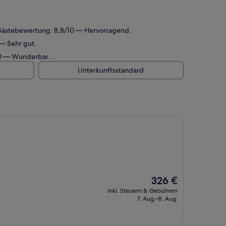
 Gästebewertung: 8,8/10 — Hervorragend.
— Sehr gut.
10 — Wunderbar.
Unterkunftsstandard
Der
326 €
Preis
inkl. Steuern & Gebühren
beträgt
7. Aug.–8. Aug.
326 €