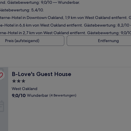
and. Gästebewertung: 9,0/10 — Wunderbar.
Gästebewertung: 5,4/10.
terne-Hotel in Downtown Oakland, 1,9 km von West Oakland entfernt.
-Hotel in 6,6 km von West Oakland entfernt. Gästebewertung: 8,2/10 
ne-Hotel in 2,7 km von West Oakland entfernt. Gästebewertung: 9,0/
Preis (aufsteigend)
Entfernung
B-Love's Guest House
B-Love's Guest House
3.0-
Sterne-
West Oakland
Unterkunft
9.0
9,0/10
Wunderbar
(4 Bewertungen)
von
10,
Wunderbar,
(4
Bewertungen)