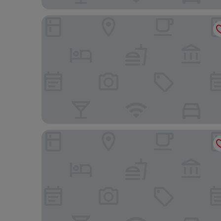
DoubleTree by Hilton Hotel Berkeley Marina
Hyatt Place Emeryville/San Francisco Bay Area