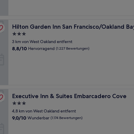
Bewertungen)
dge
Hilton Garden Inn San Francisco/Oakland Bay Bridge
Hilton Garden Inn San Francisco/Oakland Ba
3.0-
Sterne-
3 km von West Oakland entfernt
Unterkunft
8.8
8,8/10
Hervorragend
(1.227 Bewertungen)
von
10,
Hervorragend,
(1.227
Bewertungen)
Executive Inn & Suites Embarcadero Cove
Executive Inn & Suites Embarcadero Cove
3.0-
Sterne-
4,8 km von West Oakland entfernt
Unterkunft
9.0
9,0/10
Wunderbar
(1.174 Bewertungen)
von
10,
Wunderbar,