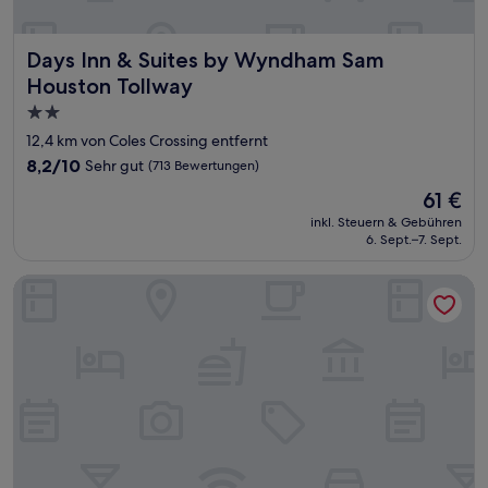
Days Inn & Suites by Wyndham Sam Houston Tollway
Days Inn & Suites by Wyndham Sam
Houston Tollway
2.0-
Sterne-
12,4 km von Coles Crossing entfernt
Unterkunft
8.2
8,2/10
Sehr gut
(713 Bewertungen)
von
Der
61 €
10,
Preis
Sehr
inkl. Steuern & Gebühren
beträgt
6. Sept.–7. Sept.
gut,
61 €
(713
Bewertungen)
Hilton Garden Inn Houston NW America Plaza