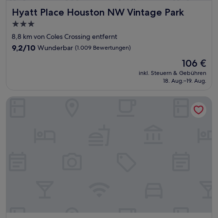
Hyatt Place Houston NW Vintage Park
Hyatt Place Houston NW Vintage Park
3.0-
Sterne-
8,8 km von Coles Crossing entfernt
Unterkunft
9.2
9,2/10
Wunderbar
(1.009 Bewertungen)
von
Der
106 €
10,
Preis
Wunderbar,
inkl. Steuern & Gebühren
beträgt
18. Aug.–19. Aug.
(1.009
106 €
Bewertungen)
Days Inn & Suites by Wyndham Tomball/Houston NW