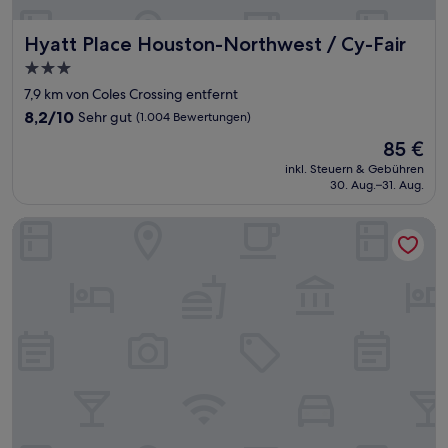
Hyatt Place Houston-Northwest / Cy-Fair
Hyatt Place Houston-Northwest / Cy-Fair
3.0-
Sterne-
7,9 km von Coles Crossing entfernt
Unterkunft
8.2
8,2/10
Sehr gut
(1.004 Bewertungen)
von
Der
85 €
10,
Preis
Sehr
inkl. Steuern & Gebühren
beträgt
30. Aug.–31. Aug.
gut,
85 €
(1.004
Bewertungen)
Comfort Suites Near Sam Houston Race Park