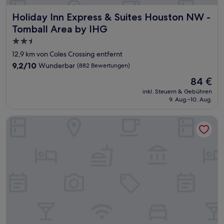
Holiday Inn Express & Suites Houston NW - Tomball Area 
Holiday Inn Express & Suites Houston NW -
Tomball Area by IHG
2.5-
Sterne-
12,9 km von Coles Crossing entfernt
Unterkunft
9.2
9,2/10
Wunderbar
(882 Bewertungen)
von
Der
84 €
10,
Preis
Wunderbar,
inkl. Steuern & Gebühren
beträgt
9. Aug.–10. Aug.
(882
84 €
Bewertungen)
Comfort Suites Northwest - Cy - Fair