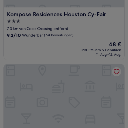
Kompose Residences Houston Cy-Fair
Kompose Residences Houston Cy-Fair
3.0-
Sterne-
7,3 km von Coles Crossing entfernt
Unterkunft
9.2
9,2/10
Wunderbar
(774 Bewertungen)
von
Der
68 €
10,
Preis
Wunderbar,
inkl. Steuern & Gebühren
beträgt
11. Aug.–12. Aug.
(774
68 €
Bewertungen)
Best Western Cy-Fair