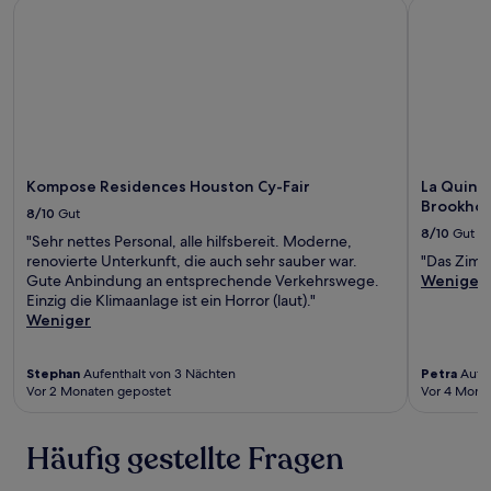
Kompose Residences Houston Cy-Fair
La Quinta
Kompose Residences Houston Cy-Fair
La Quint
Brookhol
8/10
Gut
8/10
Gut
"Sehr nettes Personal, alle hilfsbereit. Moderne,
renovierte Unterkunft, die auch sehr sauber war.
"Das Zimme
Gute Anbindung an entsprechende Verkehrswege.
Weniger
Einzig die Klimaanlage ist ein Horror (laut)."
Weniger
Stephan
Aufenthalt von 3 Nächten
Petra
Aufen
Vor 2 Monaten gepostet
Vor 4 Mona
Häufig gestellte Fragen