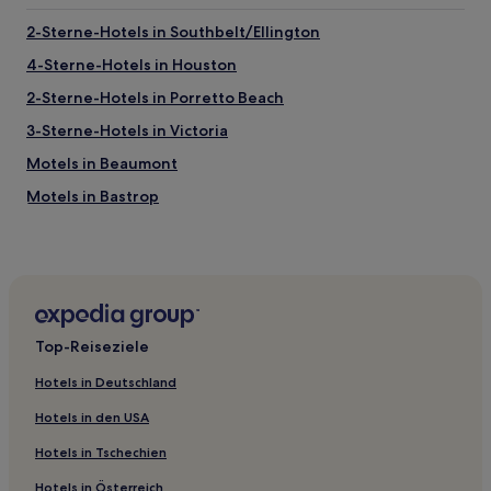
2-Sterne-Hotels in Southbelt/Ellington
4-Sterne-Hotels in Houston
2-Sterne-Hotels in Porretto Beach
3-Sterne-Hotels in Victoria
Motels in Beaumont
Motels in Bastrop
Ferienwohnungen in Einkaufsviertel Harwin Drive
Gasthäuser in Houston
Motels in Houston
Aparthotels in Houston
Top-Reiseziele
Motels in Pasadena
Hotels in Deutschland
Aparthotels in Austin
Hotels in den USA
Motels in Bay City
Hotels in Tschechien
Motels in Südost-Texas
Hotels in Österreich