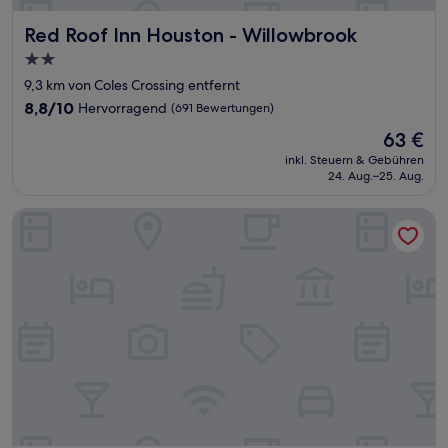
Red Roof Inn Houston - Willowbrook
Red Roof Inn Houston - Willowbrook
2.0-
Sterne-
9,3 km von Coles Crossing entfernt
Unterkunft
8.8
8,8/10
Hervorragend
(691 Bewertungen)
von
Der
63 €
10,
Preis
Hervorragend,
inkl. Steuern & Gebühren
beträgt
24. Aug.–25. Aug.
(691
63 €
Bewertungen)
La Quinta Inn & Suites by Wyndham Tomball