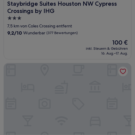
Staybridge Suites Houston NW Cypress Crossings by IHG
Staybridge Suites Houston NW Cypress
Crossings by IHG
3.0-
Sterne-
7,5 km von Coles Crossing entfernt
Unterkunft
9.2
9,2/10
Wunderbar
(377 Bewertungen)
von
Der
100 €
10,
Preis
Wunderbar,
inkl. Steuern & Gebühren
beträgt
16. Aug.–17. Aug.
(377
100 €
Bewertungen)
Residence Inn by Marriott Houston Northwest/Cypress