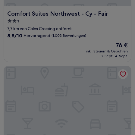
Comfort Suites Northwest - Cy - Fair
Comfort Suites Northwest - Cy - Fair
2.5-
Sterne-
7,7 km von Coles Crossing entfernt
Unterkunft
8.8
8,8/10
Hervorragend
(1.003 Bewertungen)
von
Der
76 €
10,
Preis
Hervorragend,
inkl. Steuern & Gebühren
beträgt
3. Sept.–4. Sept.
(1.003
76 €
Bewertungen)
Holiday Inn & Suites Houston NW - Vintage Park Area by IH