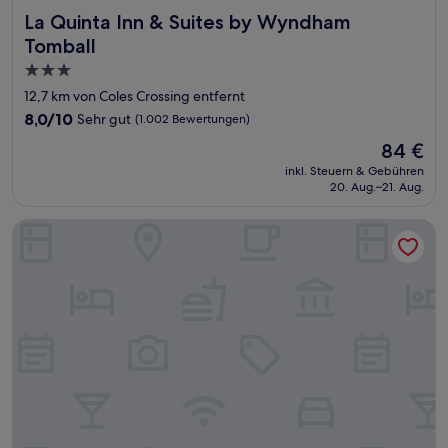
La Quinta Inn & Suites by Wyndham Tomball
La Quinta Inn & Suites by Wyndham
Tomball
3.0-
Sterne-
12,7 km von Coles Crossing entfernt
Unterkunft
8.0
8,0/10
Sehr gut
(1.002 Bewertungen)
von
Der
84 €
10,
Preis
Sehr
inkl. Steuern & Gebühren
beträgt
20. Aug.–21. Aug.
gut,
84 €
(1.002
Bewertungen)
Holiday Inn Express & Suites Houston NW - Tomball Area b