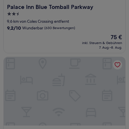
Palace Inn Blue Tomball Parkway
Palace Inn Blue Tomball Parkway
2.5-
Sterne-
9,6 km von Coles Crossing entfernt
Unterkunft
9.2
9,2/10
Wunderbar
(630 Bewertungen)
von
Der
75 €
10,
Preis
Wunderbar,
inkl. Steuern & Gebühren
beträgt
7. Aug.–8. Aug.
(630
75 €
Bewertungen)
Staybridge Suites Houston NW Cypress Crossings by IHG