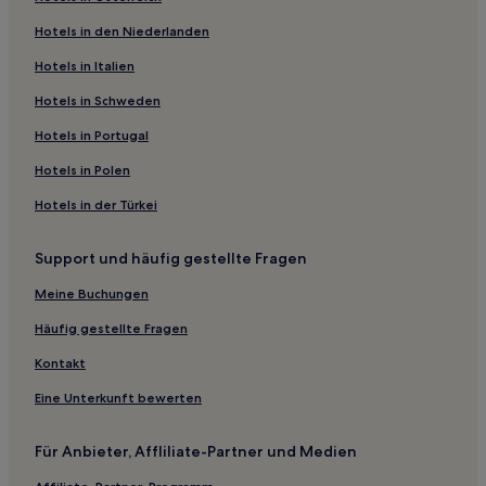
Hotels mit inbegriffenem Frühstück in Greater Hobby
Area
Hotels in den Niederlanden
Familien in Greater Hobby Area
Hotels in Italien
Günstige in Greater Hobby Area
Hotels in Schweden
Hotels mit Parkplatz in Pearland
Hotels in Portugal
Günstige in Jasper
Hotels in Polen
Familien in Jasper
Hotels in der Türkei
Hotels mit Shoppingmöglichkeit nahe Sugar Land Town
Square
Support und häufig gestellte Fragen
Günstige in Harris County
Meine Buchungen
Günstige in Lake Jackson
Häufig gestellte Fragen
Hotels mit inbegriffenem Frühstück in Atascocita
Kontakt
Hotels mit Parkplatz in Hitchcock
Günstige in Südost-Texas
Eine Unterkunft bewerten
Günstige in Northeast Houston
Für Anbieter, Affliliate-Partner und Medien
Familien in Austin