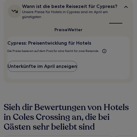
letzten
Wann
Wann ist die beste Reisezeit für Cypress?
24 Stunden
ist
Unsere Preise für Hotels in Cypress sind im April am
für
die
günstigsten
beste
einen
Reisezeit
Aufenthalt
Preise
Wetter
für
mit
Cypress?
1 Übernachtung
Cypress: Preisentwicklung für Hotels
von
2 Erwachsenen
Die Preise basieren auf dem Preis für eine Nacht für zwei Reisende.
gefunden
wurde.
Preise
Unterkünfte im April anzeigen
und
Verfügbarkeiten
können
sich
ändern.
Es
können
Sieh dir Bewertungen von Hotels
zusätzliche
in Coles Crossing an, die bei
Bedingungen
gelten.
Gästen sehr beliebt sind