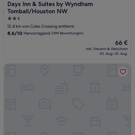
Days Inn & Suites by Wyndham Tomball/Houston NW
Days Inn & Suites by Wyndham
Tomball/Houston NW
2.5-
Sterne-
12,4 km von Coles Crossing entfernt
Unterkunft
8.6
8,6/10
Hervorragend
(499 Bewertungen)
von
Der
66 €
10,
Preis
Hervorragend,
inkl. Steuern & Gebühren
beträgt
30. Aug.–31. Aug.
(499
66 €
Bewertungen)
Palace Inn Blue Tomball Parkway