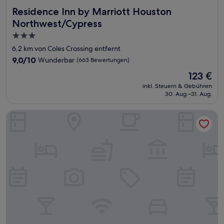
Residence Inn by Marriott Houston Northwest/Cypress
Residence Inn by Marriott Houston
Northwest/Cypress
3.0-
Sterne-
6,2 km von Coles Crossing entfernt
Unterkunft
9.0
9,0/10
Wunderbar
(663 Bewertungen)
von
Der
123 €
10,
Preis
Wunderbar,
inkl. Steuern & Gebühren
beträgt
30. Aug.–31. Aug.
(663
123 €
Bewertungen)
Red Roof Inn Houston - Willowbrook