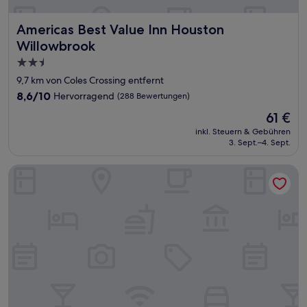
Americas Best Value Inn Houston Willowbrook
Americas Best Value Inn Houston
Willowbrook
2.5-
Sterne-
9,7 km von Coles Crossing entfernt
Unterkunft
8.6
8,6/10
Hervorragend
(288 Bewertungen)
von
Der
61 €
10,
Preis
Hervorragend,
inkl. Steuern & Gebühren
beträgt
3. Sept.–4. Sept.
(288
61 €
Bewertungen)
Days Inn & Suites by Wyndham Sam Houston Tollway