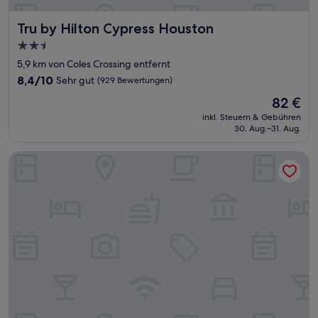
Tru by Hilton Cypress Houston
Tru by Hilton Cypress Houston
2.5-
Sterne-
5,9 km von Coles Crossing entfernt
Unterkunft
8.4
8,4/10
Sehr gut
(929 Bewertungen)
von
Der
82 €
10,
Preis
Sehr
inkl. Steuern & Gebühren
beträgt
30. Aug.–31. Aug.
gut,
82 €
(929
Bewertungen)
La Quinta Inn & Suites by Wyndham Houston Cypress