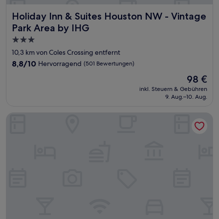
Holiday Inn & Suites Houston NW - Vintage Park Area by 
Holiday Inn & Suites Houston NW - Vintage
Park Area by IHG
3.0-
Sterne-
10,3 km von Coles Crossing entfernt
Unterkunft
8.8
8,8/10
Hervorragend
(501 Bewertungen)
von
Der
98 €
10,
Preis
Hervorragend,
inkl. Steuern & Gebühren
beträgt
9. Aug.–10. Aug.
(501
98 €
Bewertungen)
Hyatt Place Houston-Northwest / Cy-Fair