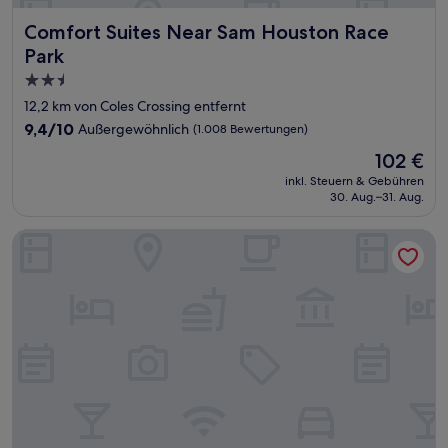
Comfort Suites Near Sam Houston Race Park
Comfort Suites Near Sam Houston Race
Park
2.5-
Sterne-
12,2 km von Coles Crossing entfernt
Unterkunft
9.4
9,4/10
Außergewöhnlich
(1.008 Bewertungen)
von
Der
102 €
10,
Preis
Außergewöhnlich,
inkl. Steuern & Gebühren
beträgt
30. Aug.–31. Aug.
(1.008
102 €
Bewertungen)
Americas Best Value Inn Houston Willowbrook