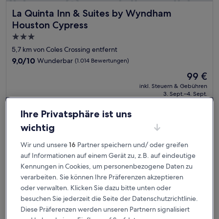
La Quinta Inn & Suites by Wyndham Houston Cypress
La Quinta Inn & Suites by Wyndham
Houston Cypress
3.0-
Sterne-
5,7 km von Coles Crossing entfernt
Unterkunft
9.0
9,0/10
Wunderbar
(1.014 Bewertungen)
von
Der
99 €
10,
Preis
Wunderbar,
inkl. Steuern & Gebühren
beträgt
3. Sept.–4. Sept.
(1.014
99 €
Bewertungen)
Ihre Privatsphäre ist uns
Holiday Inn Express & Suites Houston NW - Hwy 290 Cypre
wichtig
Wir und unsere
16
Partner speichern und/ oder greifen
auf Informationen auf einem Gerät zu, z.B. auf eindeutige
Kennungen in Cookies, um personenbezogene Daten zu
verarbeiten. Sie können Ihre Präferenzen akzeptieren
oder verwalten. Klicken Sie dazu bitte unten oder
besuchen Sie jederzeit die Seite der Datenschutzrichtlinie.
Diese Präferenzen werden unseren Partnern signalisiert