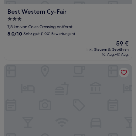
Best Western Cy-Fair
Best Western Cy-Fair
3.0-
Sterne-
7,5 km von Coles Crossing entfernt
Unterkunft
8.0
8,0/10
Sehr gut
(1.001 Bewertungen)
von
Der
59 €
10,
Preis
Sehr
inkl. Steuern & Gebühren
beträgt
16. Aug.–17. Aug.
gut,
59 €
(1.001
Bewertungen)
Hyatt Place Houston NW Vintage Park