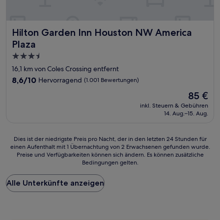
Hilton Garden Inn Houston NW America Plaza
Hilton Garden Inn Houston NW America
Plaza
3.5-
Sterne-
16,1 km von Coles Crossing entfernt
Unterkunft
8.6
8,6/10
Hervorragend
(1.001 Bewertungen)
von
Der
85 €
10,
Preis
Hervorragend,
inkl. Steuern & Gebühren
beträgt
14. Aug.–15. Aug.
(1.001
85 €
Bewertungen)
Dies
Dies ist der niedrigste Preis pro Nacht, der in den letzten 24 Stunden für
einen Aufenthalt mit 1 Übernachtung von 2 Erwachsenen gefunden wurde.
ist
Preise und Verfügbarkeiten können sich ändern. Es können zusätzliche
der
Bedingungen gelten.
niedrigste
Preis
Alle Unterkünfte anzeigen
pro
Nacht,
der
in
den