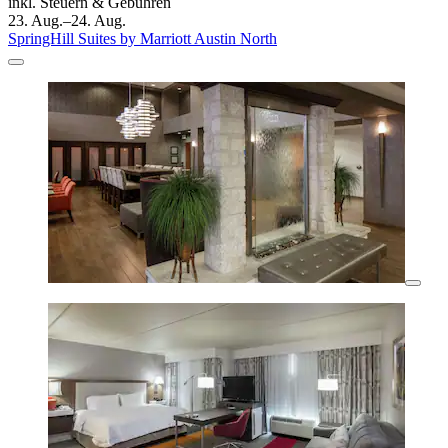
inkl. Steuern & Gebühren
23. Aug.–24. Aug.
SpringHill Suites by Marriott Austin North