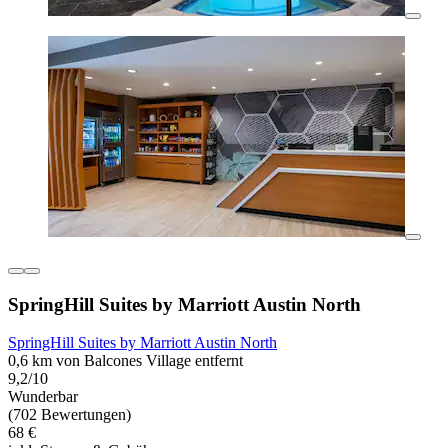
SpringHill Suites by Marriott Austin North
SpringHill Suites by Marriott Austin North
0,6 km von Balcones Village entfernt
9,2/10
Wunderbar
(702 Bewertungen)
68 €