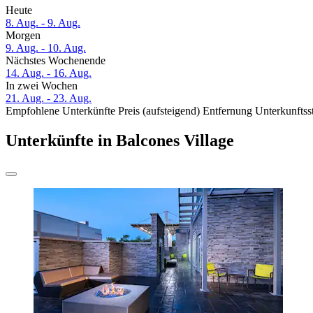
Heute
8. Aug. - 9. Aug.
Morgen
9. Aug. - 10. Aug.
Nächstes Wochenende
14. Aug. - 16. Aug.
In zwei Wochen
21. Aug. - 23. Aug.
Empfohlene Unterkünfte
Preis (aufsteigend)
Entfernung
Unterkunftss
Unterkünfte in Balcones Village