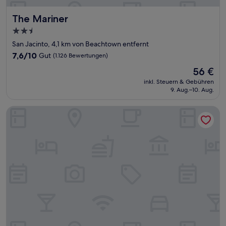
The Mariner
The Mariner
2.5-
Sterne-
San Jacinto, 4,1 km von Beachtown entfernt
Unterkunft
7.6
7,6/10
Gut
(1.126 Bewertungen)
von
Der
56 €
10,
Preis
Gut,
inkl. Steuern & Gebühren
beträgt
9. Aug.–10. Aug.
(1.126
56 €
Bewertungen)
1 Mi to Beach! East End Galveston Condo w/ Pool