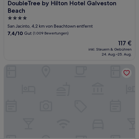
DoubleTree by Hilton Hotel Galveston Beach
DoubleTree by Hilton Hotel Galveston
Beach
4.0-
Sterne-
San Jacinto, 4,2 km von Beachtown entfernt
Unterkunft
7.4
7,4/10
Gut
(1.009 Bewertungen)
von
Der
117 €
10,
Preis
Gut,
inkl. Steuern & Gebühren
beträgt
24. Aug.–25. Aug.
(1.009
117 €
Bewertungen)
Super 8 by Wyndham Galveston