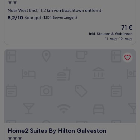
2.0-
Sterne-
Near West End, 11,2 km von Beachtown entfernt
Unterkunft
8.2
8,2/10
Sehr gut
(1.104 Bewertungen)
von
Der
71 €
10,
Preis
Sehr
inkl. Steuern & Gebühren
beträgt
11. Aug.–12. Aug.
gut,
71 €
(1.104
Bewertungen)
Home2 Suites By Hilton Galveston
Home2 Suites By Hilton Galveston
Home2 Suites By Hilton Galveston
3.0-