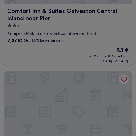
Comfort Inn & Suites Galveston Central Island near Pier
Comfort Inn & Suites Galveston Central
Island near Pier
2.5-
Sterne-
Kempner Park, 5,6 km von Beachtown entfernt
Unterkunft
7.4
7,4/10
Gut
(673 Bewertungen)
von
Der
83 €
10,
Preis
Gut,
inkl. Steuern & Gebühren
beträgt
19. Aug.–20. Aug.
(673
83 €
Bewertungen)
Baymont by Wyndham Galveston