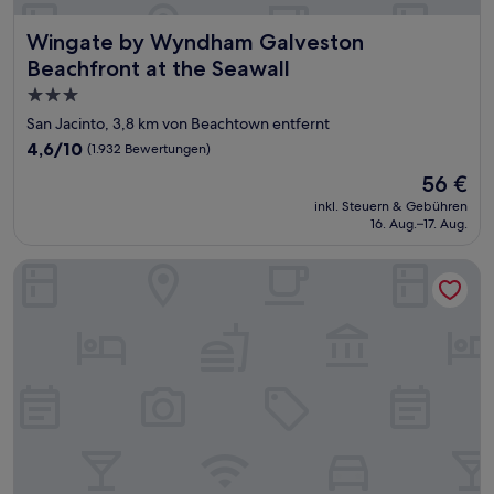
Wingate by Wyndham Galveston Beachfront at the Seawal
Wingate by Wyndham Galveston
Beachfront at the Seawall
3.0-
Sterne-
San Jacinto, 3,8 km von Beachtown entfernt
Unterkunft
4.6
4,6/10
(1.932 Bewertungen)
von
Der
56 €
10,
Preis
(1.932
inkl. Steuern & Gebühren
beträgt
16. Aug.–17. Aug.
Bewertungen)
56 €
Hotel Lucine