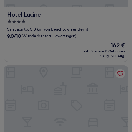
Hotel Lucine
Hotel Lucine
4.0-
Sterne-
San Jacinto, 3,3 km von Beachtown entfernt
Unterkunft
9.0
9,0/10
Wunderbar
(570 Bewertungen)
von
Der
162 €
10,
Preis
Wunderbar,
inkl. Steuern & Gebühren
beträgt
19. Aug.–20. Aug.
(570
162 €
Bewertungen)
The Mariner