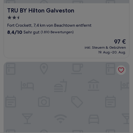
TRU BY Hilton Galveston
TRU BY Hilton Galveston
2.5-
Sterne-
Fort Crockett, 7,4 km von Beachtown entfernt
Unterkunft
8.4
8,4/10
Sehr gut
(1.810 Bewertungen)
von
Der
97 €
10,
Preis
Sehr
inkl. Steuern & Gebühren
beträgt
19. Aug.–20. Aug.
gut,
97 €
(1.810
Bewertungen)
Surf Motel and Apartments