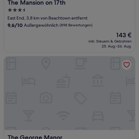
The Mansion on 17th
The Mansion on 17th
3.5-
Sterne-
East End, 3,8 km von Beachtown entfernt
Unterkunft
9.6
9,6/10
Außergewöhnlich
(898 Bewertungen)
von
Der
143 €
10,
Preis
Außergewöhnlich,
inkl. Steuern & Gebühren
beträgt
25. Aug.–26. Aug.
(898
143 €
Bewertungen)
The George Manor
The George Manor
The George Manor