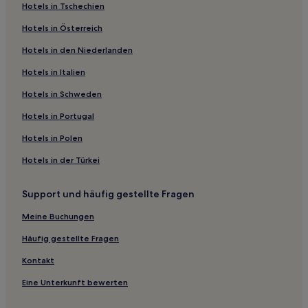
Hotels in Tschechien
Günstige in Harris County
Hotels in Österreich
Günstige in Lake Jackson
Hotels in den Niederlanden
Hotels mit inbegriffenem Frühstück in Atascocita
Hotels in Italien
Hotels mit Parkplatz in Hitchcock
Hotels in Schweden
Günstige in Südost-Texas
Hotels in Portugal
Günstige in Northeast Houston
Günstige in Webster
Hotels in Polen
Hotels mit Fitnessbereich in Webster
Hotels in der Türkei
Familien in Webster
Support und häufig gestellte Fragen
Günstige in Nacogdoches
Meine Buchungen
Günstige in Brazos Valley
Häufig gestellte Fragen
Hotels mit inbegriffenem Frühstück in Baytown
Kontakt
Strand in Texas Gulf Coast
Familien in Texas Gulf Coast
Eine Unterkunft bewerten
Hotels mit Pool in Texas Gulf Coast