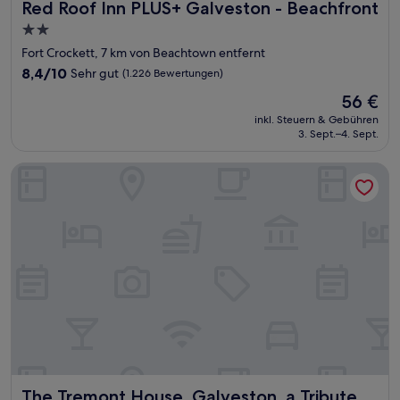
Red Roof Inn PLUS+ Galveston - Beachfront
Red Roof Inn PLUS+ Galveston - Beachfront
2.0-
Sterne-
Fort Crockett, 7 km von Beachtown entfernt
Unterkunft
8.4
8,4/10
Sehr gut
(1.226 Bewertungen)
von
Der
56 €
10,
Preis
Sehr
inkl. Steuern & Gebühren
beträgt
3. Sept.–4. Sept.
gut,
56 €
(1.226
Bewertungen)
The Tremont House, Galveston, a Tribute Portfolio Hotel
The Tremont House, Galveston, a Tribute Portfolio Hotel
The Tremont House, Galveston, a Tribute