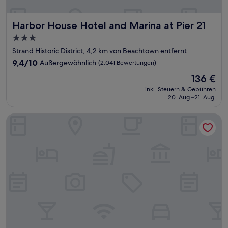
Harbor House Hotel and Marina at Pier 21
Harbor House Hotel and Marina at Pier 21
3.0-
Sterne-
Strand Historic District, 4,2 km von Beachtown entfernt
Unterkunft
9.4
9,4/10
Außergewöhnlich
(2.041 Bewertungen)
von
Der
136 €
10,
Preis
Außergewöhnlich,
inkl. Steuern & Gebühren
beträgt
20. Aug.–21. Aug.
(2.041
136 €
Bewertungen)
Wingate by Wyndham Galveston Beachfront at the Seawall