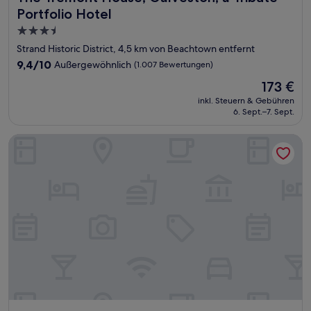
Portfolio Hotel
3.5-
Sterne-
Strand Historic District, 4,5 km von Beachtown entfernt
Unterkunft
9.4
9,4/10
Außergewöhnlich
(1.007 Bewertungen)
von
Der
173 €
10,
Preis
Außergewöhnlich,
inkl. Steuern & Gebühren
beträgt
6. Sept.–7. Sept.
(1.007
173 €
Bewertungen)
The Mansion on 17th