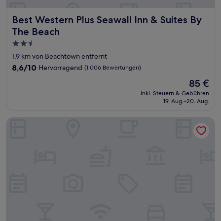
Best Western Plus Seawall Inn & Suites By The Beach
Best Western Plus Seawall Inn & Suites By
The Beach
2.5-
Sterne-
1,9 km von Beachtown entfernt
Unterkunft
8.6
8,6/10
Hervorragend
(1.006 Bewertungen)
von
Der
85 €
10,
Preis
Hervorragend,
inkl. Steuern & Gebühren
beträgt
19. Aug.–20. Aug.
(1.006
85 €
Bewertungen)
Homewood Suites by Hilton Galveston