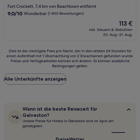
Sterne-
Fort Crockett, 7,4 km von Beachtown entfernt
Unterkunft
9.0
9,0/10
Wunderbar
(1.400 Bewertungen)
von
Der
113 €
10,
Preis
Wunderbar,
inkl. Steuern & Gebühren
beträgt
20. Aug.–21. Aug.
(1.400
113 €
Bewertungen)
Dies
Dies ist der niedrigste Preis pro Nacht, der in den letzten 24 Stunden für
einen Aufenthalt mit 1 Übernachtung von 2 Erwachsenen gefunden wurde.
ist
Preise und Verfügbarkeiten können sich ändern. Es können zusätzliche
der
Bedingungen gelten.
niedrigste
Preis
Alle Unterkünfte anzeigen
pro
Nacht,
der
in
den
letzten
Wann
Wann ist die beste Reisezeit für
24 Stunden
ist
Galveston?
für
die
Unsere Preise für Hotels in Galveston sind im April am
beste
einen
günstigsten
Reisezeit
Aufenthalt
für
mit
Galveston?
Preise
Wetter