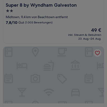
Super 8 by Wyndham Galveston
Super 8 by Wyndham Galveston
2.0-
Sterne-
Midtown, 9,4 km von Beachtown entfernt
Unterkunft
7.8
7,8/10
Gut
(1.003 Bewertungen)
von
Der
49 €
10,
Preis
Gut,
inkl. Steuern & Gebühren
beträgt
23. Aug.–24. Aug.
(1.003
49 €
Bewertungen)
Red Roof Inn PLUS+ Galveston - Beachfront