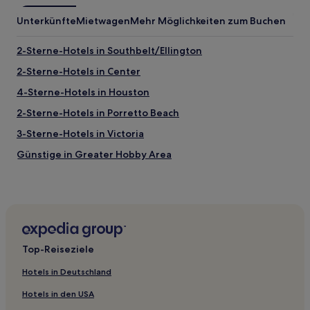
Unterkünfte
Mietwagen
Mehr Möglichkeiten zum Buchen
2-Sterne-Hotels in Southbelt/Ellington
2-Sterne-Hotels in Center
4-Sterne-Hotels in Houston
2-Sterne-Hotels in Porretto Beach
3-Sterne-Hotels in Victoria
Günstige in Greater Hobby Area
Hotels mit inbegriffenem Frühstück in Greater Hobby
Area
Familien in Greater Hobby Area
Hotels mit Parkplatz in Pearland
Top-Reiseziele
Günstige in Jasper
Familien in Jasper
Hotels in Deutschland
Hotels mit Shoppingmöglichkeit nahe Sugar Land Town
Hotels in den USA
Square