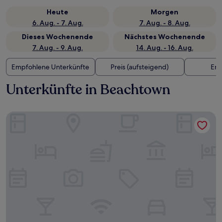
Heute
Morgen
6. Aug. - 7. Aug.
7. Aug. - 8. Aug.
Dieses Wochenende
Nächstes Wochenende
7. Aug. - 9. Aug.
14. Aug. - 16. Aug.
Empfohlene Unterkünfte
Preis (aufsteigend)
Ent
Unterkünfte in Beachtown
Best Western Plus Seawall Inn & Suites By The Beach