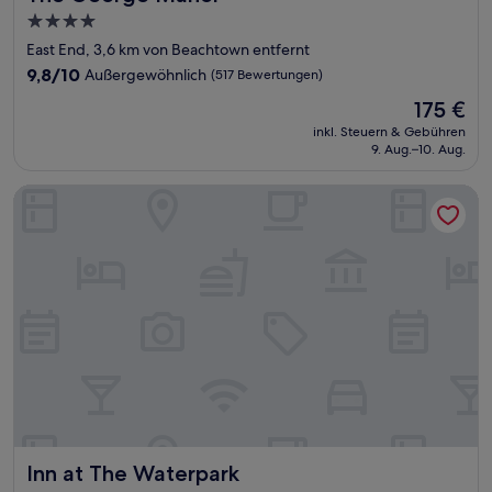
4.0-
Sterne-
East End, 3,6 km von Beachtown entfernt
Unterkunft
9.8
9,8/10
Außergewöhnlich
(517 Bewertungen)
von
Der
175 €
10,
Preis
Außergewöhnlich,
inkl. Steuern & Gebühren
beträgt
9. Aug.–10. Aug.
(517
175 €
Bewertungen)
Inn at The Waterpark
Inn at The Waterpark
Inn at The Waterpark