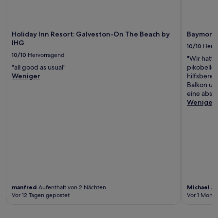
Holiday Inn Resort: Galveston-On The Beach by
Baymont
IHG
10/10
Herv
10/10
Hervorragend
"Wir hatte
"all good as usual"
pikobello 
Weniger
hilfsberei
Balkon un
eine abso
Weniger
manfred
Aufenthalt von 2 Nächten
Michael
Au
Vor 12 Tagen gepostet
Vor 1 Monat