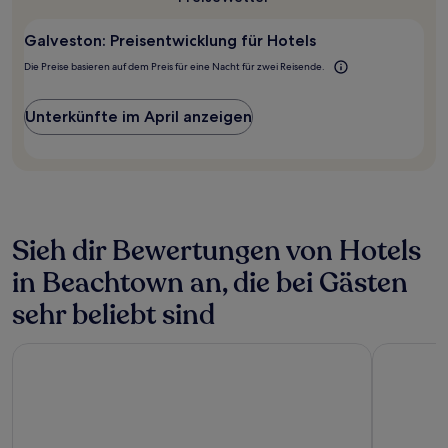
1 Übernachtung
von
2 Erwachsenen
Galveston: Preisentwicklung für Hotels
gefunden
Die Preise basieren auf dem Preis für eine Nacht für zwei Reisende.
wurde.
Preise
und
Unterkünfte im April anzeigen
Verfügbarkeiten
können
sich
ändern.
Es
können
zusätzliche
Sieh dir Bewertungen von Hotels
Bedingungen
gelten.
in Beachtown an, die bei Gästen
sehr beliebt sind
Holiday Inn Resort: Galveston-On The Beach by IHG
Baymont 