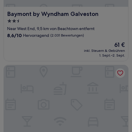
Baymont by Wyndham Galveston
Baymont by Wyndham Galveston
2.5-
Sterne-
Near West End, 9,5 km von Beachtown entfernt
Unterkunft
8.6
8,6/10
Hervorragend
(2.031 Bewertungen)
von
Der
61 €
10,
Preis
Hervorragend,
inkl. Steuern & Gebühren
beträgt
1. Sept.–2. Sept.
(2.031
61 €
Bewertungen)
TRU BY Hilton Galveston