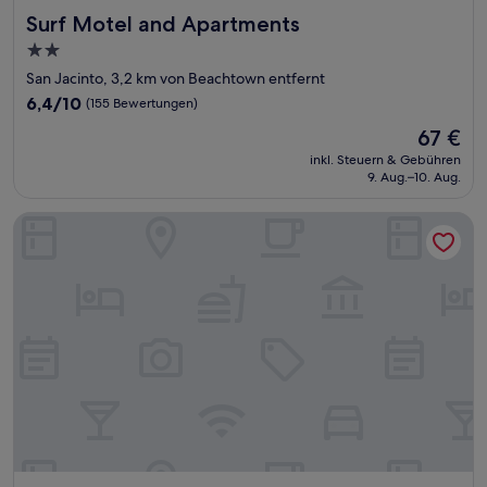
Surf Motel and Apartments
Surf Motel and Apartments
2.0-
Sterne-
San Jacinto, 3,2 km von Beachtown entfernt
Unterkunft
6.4
6,4/10
(155 Bewertungen)
von
Der
67 €
10,
Preis
(155
inkl. Steuern & Gebühren
beträgt
9. Aug.–10. Aug.
Bewertungen)
67 €
DoubleTree by Hilton Hotel Galveston Beach