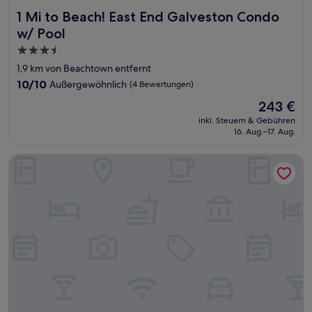
1 Mi to Beach! East End Galveston Condo w/ Pool
1 Mi to Beach! East End Galveston Condo
w/ Pool
3.5-
Sterne-
1,9 km von Beachtown entfernt
Unterkunft
10.0
10/10
Außergewöhnlich
(4 Bewertungen)
von
Der
243 €
10,
Preis
Außergewöhnlich,
inkl. Steuern & Gebühren
beträgt
16. Aug.–17. Aug.
(4
243 €
Bewertungen)
Comfort Inn & Suites Galveston Central Island near Pier