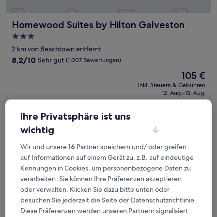
Homewood Suites by Hilton Galveston
Homewood Suites by Hilton Galveston
3.0-
Sterne-
2 km von Beachtown entfernt
Unterkunft
8.2
8,2/10
Sehr gut
(1.007 Bewertungen)
von
Der
105 €
10,
Preis
Sehr
inkl. Steuern & Gebühren
beträgt
12. Aug.–13. Aug.
gut,
105 €
(1.007
Bewertungen)
Seabreeze Hotel, An Ascend Collection Hotel
Ihre Privatsphäre ist uns
wichtig
Wir und unsere
16
Partner speichern und/ oder greifen
auf Informationen auf einem Gerät zu, z.B. auf eindeutige
Kennungen in Cookies, um personenbezogene Daten zu
verarbeiten. Sie können Ihre Präferenzen akzeptieren
oder verwalten. Klicken Sie dazu bitte unten oder
besuchen Sie jederzeit die Seite der Datenschutzrichtlinie.
Diese Präferenzen werden unseren Partnern signalisiert