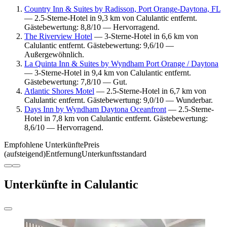
Country Inn & Suites by Radisson, Port Orange-Daytona, FL
— 2.5-Sterne-Hotel in 9,3 km von Calulantic entfernt.
Gästebewertung: 8,8/10 — Hervorragend.
The Riverview Hotel
— 3-Sterne-Hotel in 6,6 km von
Calulantic entfernt. Gästebewertung: 9,6/10 —
Außergewöhnlich.
La Quinta Inn & Suites by Wyndham Port Orange / Daytona
— 3-Sterne-Hotel in 9,4 km von Calulantic entfernt.
Gästebewertung: 7,8/10 — Gut.
Atlantic Shores Motel
— 2.5-Sterne-Hotel in 6,7 km von
Calulantic entfernt. Gästebewertung: 9,0/10 — Wunderbar.
Days Inn by Wyndham Daytona Oceanfront
— 2.5-Sterne-
Hotel in 7,8 km von Calulantic entfernt. Gästebewertung:
8,6/10 — Hervorragend.
Empfohlene Unterkünfte
Preis
(aufsteigend)
Entfernung
Unterkunftsstandard
Unterkünfte in Calulantic