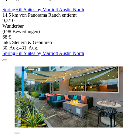
SpringHill Suites by Marriott Austin North
14,5 km von Panorama Ranch entfernt
9,2/10
Wunderbar
(698 Bewertungen)
68 €
inkl. Steuern & Gebühren
30. Aug.–31. Aug.
SpringHill Suites by Marriott Austin North