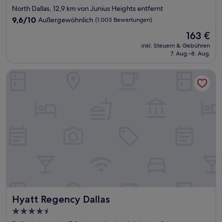
Sterne-
North Dallas, 12,9 km von Junius Heights entfernt
Unterkunft
9.6
9,6/10
Außergewöhnlich
(1.003 Bewertungen)
von
Der
163 €
10,
Preis
Außergewöhnlich,
inkl. Steuern & Gebühren
beträgt
7. Aug.–8. Aug.
(1.003
163 €
Bewertungen)
Hyatt Regency Dallas
Hyatt Regency Dallas
Hyatt Regency Dallas
4.5-