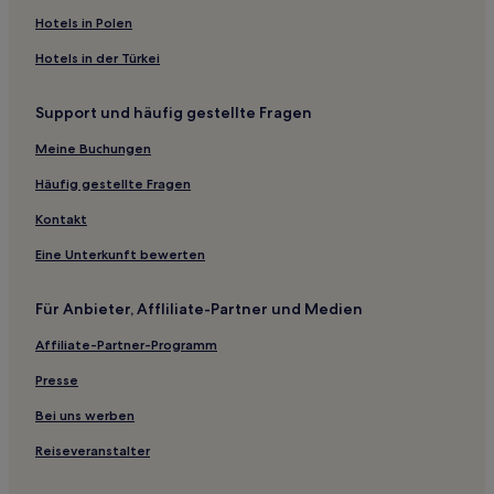
Hotels nahe Straßenbahnhaltestelle Olive & Ross
Hotels in Polen
Victory Park: Hotels
Hotels in der Türkei
Turtle Creek: Hotels
Hotels nahe Gerald J. Ford Stadium
Support und häufig gestellte Fragen
Hotels nahe House of Blues Dallas
Meine Buchungen
Hotels nahe Baylor Scott & White Medical Center -
Häufig gestellte Fragen
Uptown
Kontakt
University Park: Hotels
Hotels nahe Station Deep Ellum
Eine Unterkunft bewerten
Uptown: Hotels
Für Anbieter, Affliliate-Partner und Medien
Hotels nahe Dallas City Hall
Affiliate-Partner-Programm
Hotels nahe Old Deep Ellum Historic District
Presse
Ferienwohnungen in Dallas
Bei uns werben
Motels in Dallas
Reiseveranstalter
Aparthotels in Fort Worth
Motels in Arlington