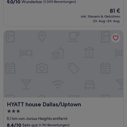
Unterkunft
9.0
9,0/10
Wunderbar
(1.009 Bewertungen)
von
Der
81 €
10,
Preis
Wunderbar,
inkl. Steuern & Gebühren
beträgt
23. Aug.–24. Aug.
(1.009
81 €
Bewertungen)
HYATT house Dallas/Uptown
HYATT house Dallas/Uptown
HYATT house Dallas/Uptown
3.0-
Sterne-
5,1 km von Junius Heights entfernt
Unterkunft
8.4
8,4/10
Sehr gut
(1.761 Bewertungen)