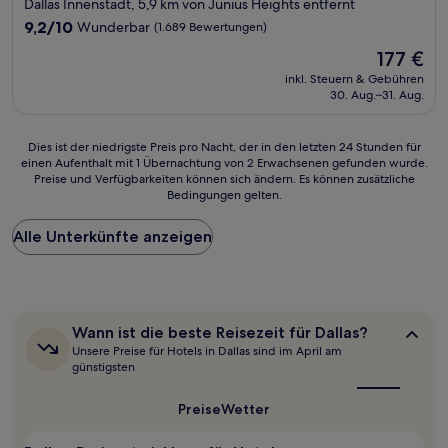
Sterne-
Dallas Innenstadt, 5,9 km von Junius Heights entfernt
Unterkunft
9.2
9,2/10
Wunderbar
(1.689 Bewertungen)
von
Der
177 €
10,
Preis
Wunderbar,
inkl. Steuern & Gebühren
beträgt
30. Aug.–31. Aug.
(1.689
177 €
Bewertungen)
Dies
Dies ist der niedrigste Preis pro Nacht, der in den letzten 24 Stunden für
einen Aufenthalt mit 1 Übernachtung von 2 Erwachsenen gefunden wurde.
ist
Preise und Verfügbarkeiten können sich ändern. Es können zusätzliche
der
Bedingungen gelten.
niedrigste
Preis
Alle Unterkünfte anzeigen
pro
Nacht,
der
in
den
letzten
Wann
Wann ist die beste Reisezeit für Dallas?
24 Stunden
ist
Unsere Preise für Hotels in Dallas sind im April am
für
die
günstigsten
beste
einen
Reisezeit
Aufenthalt
Preise
Wetter
für
mit
Dallas?
1 Übernachtung