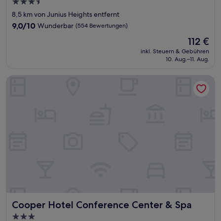
3.5-
Sterne-
8,5 km von Junius Heights entfernt
Unterkunft
9.0
9,0/10
Wunderbar
(554 Bewertungen)
von
Der
112 €
10,
Preis
Wunderbar,
inkl. Steuern & Gebühren
beträgt
10. Aug.–11. Aug.
(554
112 €
Bewertungen)
Cooper Hotel Conference Center & Spa
Cooper Hotel Conference Center & Spa
Cooper Hotel Conference Center & Spa
3.0-