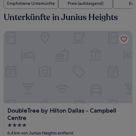
Empfohlene Unterkünfte
Preis (aufsteigend)
Ent
Unterkünfte in Junius Heights
DoubleTree by Hilton Dallas - Campbell Centre
DoubleTree by Hilton Dallas - Campbell Centre
DoubleTree by Hilton Dallas - Campbell
Centre
4.0-
Sterne-
6,4 km von Junius Heights entfernt