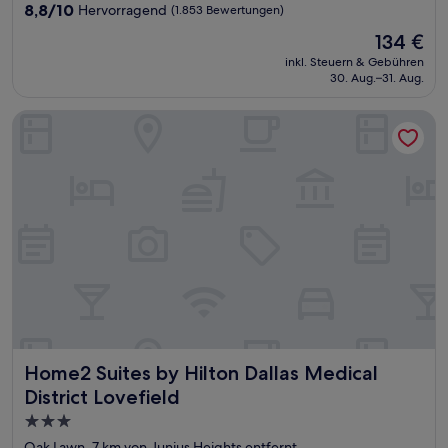
Unterkunft
8.8
8,8/10
Hervorragend
(1.853 Bewertungen)
von
Der
134 €
10,
Preis
Hervorragend,
inkl. Steuern & Gebühren
beträgt
30. Aug.–31. Aug.
(1.853
134 €
Bewertungen)
Home2 Suites by Hilton Dallas Medical District Lovefield
Home2 Suites by Hilton Dallas Medical District Lovefield
Home2 Suites by Hilton Dallas Medical
District Lovefield
3.0-
Sterne-
Oak Lawn, 7 km von Junius Heights entfernt