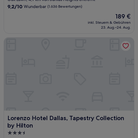
Unterkunft
9.2
9,2/10
Wunderbar
(1.636 Bewertungen)
von
Der
189 €
10,
Preis
Wunderbar,
inkl. Steuern & Gebühren
beträgt
23. Aug.–24. Aug.
(1.636
189 €
Bewertungen)
Lorenzo Hotel Dallas, Tapestry Collection by Hilton
Lorenzo Hotel Dallas, Tapestry Collection by Hilton
Lorenzo Hotel Dallas, Tapestry Collection
by Hilton
3.5-