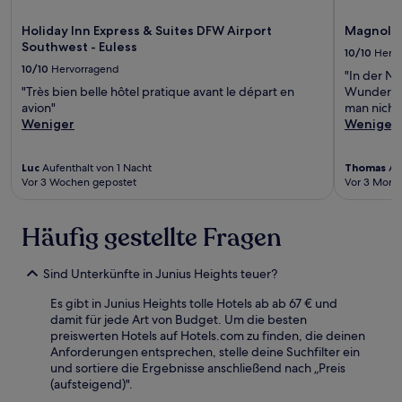
Holiday Inn Express & Suites DFW Airport
Magnolia
Southwest - Euless
10/10
Herv
10/10
Hervorragend
"In der N
"Très bien belle hôtel pratique avant le départ en
Wundersch
avion"
man nicht
Weniger
Weniger
Luc
Aufenthalt von 1 Nacht
Thomas
Auf
Vor 3 Wochen gepostet
Vor 3 Mona
Häufig gestellte Fragen
Sind Unterkünfte in Junius Heights teuer?
Es gibt in Junius Heights tolle Hotels ab ab 67 € und
damit für jede Art von Budget. Um die besten
preiswerten Hotels auf Hotels.com zu finden, die deinen
Anforderungen entsprechen, stelle deine Suchfilter ein
und sortiere die Ergebnisse anschließend nach „Preis
(aufsteigend)".