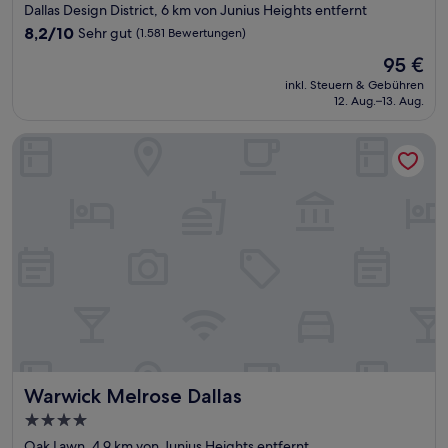
Sterne-
Dallas Design District, 6 km von Junius Heights entfernt
Unterkunft
8.2
8,2/10
Sehr gut
(1.581 Bewertungen)
von
Der
95 €
10,
Preis
Sehr
inkl. Steuern & Gebühren
beträgt
12. Aug.–13. Aug.
gut,
95 €
(1.581
Bewertungen)
Warwick Melrose Dallas
Warwick Melrose Dallas
Warwick Melrose Dallas
4.0-
Sterne-
Oak Lawn, 4,9 km von Junius Heights entfernt