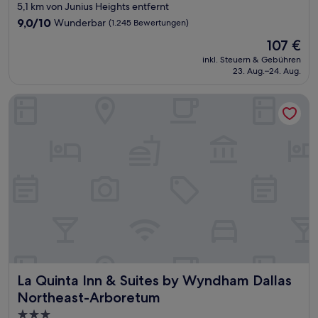
Sterne-
5,1 km von Junius Heights entfernt
Unterkunft
9.0
9,0/10
Wunderbar
(1.245 Bewertungen)
von
Der
107 €
10,
Preis
Wunderbar,
inkl. Steuern & Gebühren
beträgt
23. Aug.–24. Aug.
(1.245
107 €
Bewertungen)
La Quinta Inn & Suites by Wyndham Dallas Northeast-Arbor
La Quinta Inn & Suites by Wyndham Dallas Northeast-Arb
La Quinta Inn & Suites by Wyndham Dallas
Northeast-Arboretum
3.0-