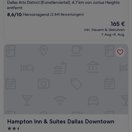
Sterne-
Dallas Arts District (Künstlerviertel), 4,7 km von Junius Heights
Unterkunft
entfernt
8.6
8,6/10
Hervorragend
(2.841 Bewertungen)
von
Der
165 €
10,
Preis
Hervorragend,
inkl. Steuern & Gebühren
beträgt
7. Aug.–8. Aug.
(2.841
165 €
Bewertungen)
Hampton Inn & Suites Dallas Downtown
Hampton Inn & Suites Dallas Downtown
Hampton Inn & Suites Dallas Downtown
2.5-