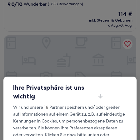
Unterkunft
9.0
9,0/10
Wunderbar
(1.833 Bewertungen)
von
Der
114 €
10,
Preis
Wunderbar,
inkl. Steuern & Gebühren
beträgt
7. Aug.–8. Aug.
(1.833
114 €
Bewertungen)
Magnolia Hotel Dallas Downtown
Ihre Privatsphäre ist uns
wichtig
Wir und unsere
16
Partner speichern und/ oder greifen
auf Informationen auf einem Gerät zu, z.B. auf eindeutige
Magnolia Hotel Dallas Downtown
Magnolia Hotel Dallas Downtown
Kennungen in Cookies, um personenbezogene Daten zu
4.0-
verarbeiten. Sie können Ihre Präferenzen akzeptieren
Sterne-
Main Street District (Einkaufs- und Unterhaltungsviertel), 4,8 km
oder verwalten. Klicken Sie dazu bitte unten oder
Unterkunft
von Junius Heights entfernt