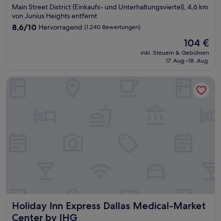
Sterne-
Main Street District (Einkaufs- und Unterhaltungsviertel), 4,6 km
Unterkunft
von Junius Heights entfernt
8.6
8,6/10
Hervorragend
(1.240 Bewertungen)
von
Der
104 €
10,
Preis
Hervorragend,
inkl. Steuern & Gebühren
beträgt
17. Aug.–18. Aug.
(1.240
104 €
Bewertungen)
Holiday Inn Express Dallas Medical-Market Center by IHG
Holiday Inn Express Dallas Medical-Market Center by IHG
Holiday Inn Express Dallas Medical-Market
Center by IHG