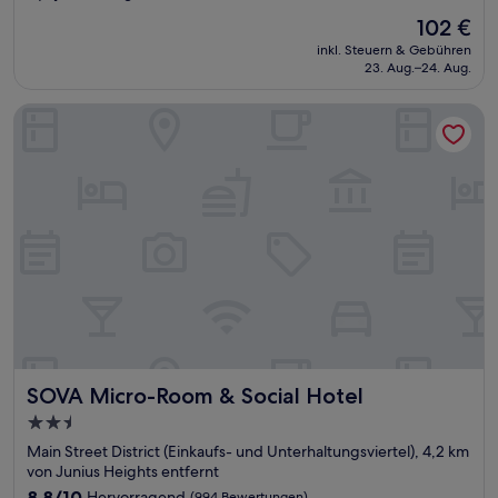
von
Der
102 €
10,
Preis
Sehr
inkl. Steuern & Gebühren
beträgt
23. Aug.–24. Aug.
gut,
102 €
(1.761
Bewertungen)
SOVA Micro-Room & Social Hotel
SOVA Micro-Room & Social Hotel
SOVA Micro-Room & Social Hotel
2.5-
Sterne-
Main Street District (Einkaufs- und Unterhaltungsviertel), 4,2 km
Unterkunft
von Junius Heights entfernt
8.8
8,8/10
Hervorragend
(994 Bewertungen)