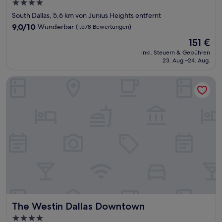
4.0-
Sterne-
South Dallas, 5,6 km von Junius Heights entfernt
Unterkunft
9.0
9,0/10
Wunderbar
(1.578 Bewertungen)
von
Der
151 €
10,
Preis
Wunderbar,
inkl. Steuern & Gebühren
beträgt
23. Aug.–24. Aug.
(1.578
151 €
Bewertungen)
The Westin Dallas Downtown
The Westin Dallas Downtown
The Westin Dallas Downtown
4.0-