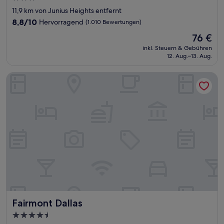
Sterne-
11,9 km von Junius Heights entfernt
Unterkunft
8.8
8,8/10
Hervorragend
(1.010 Bewertungen)
von
Der
76 €
10,
Preis
Hervorragend,
inkl. Steuern & Gebühren
beträgt
12. Aug.–13. Aug.
(1.010
76 €
Bewertungen)
Fairmont Dallas
Fairmont Dallas
Fairmont Dallas
4.5-