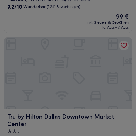
Unterkunft
9.2
9,2/10
Wunderbar
(1.261 Bewertungen)
von
Der
99 €
10,
Preis
Wunderbar,
inkl. Steuern & Gebühren
beträgt
16. Aug.–17. Aug.
(1.261
99 €
Bewertungen)
Tru by Hilton Dallas Downtown Market Center
Tru by Hilton Dallas Downtown Market Center
Tru by Hilton Dallas Downtown Market
Center
2.5-