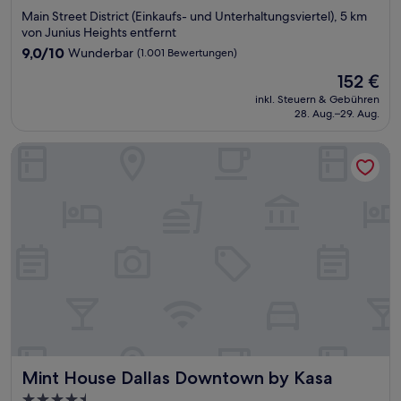
Sterne-
Main Street District (Einkaufs- und Unterhaltungsviertel), 5 km
Unterkunft
von Junius Heights entfernt
9.0
9,0/10
Wunderbar
(1.001 Bewertungen)
von
Der
152 €
10,
Preis
Wunderbar,
inkl. Steuern & Gebühren
beträgt
28. Aug.–29. Aug.
(1.001
152 €
Bewertungen)
Mint House Dallas Downtown by Kasa
Mint House Dallas Downtown by Kasa
Mint House Dallas Downtown by Kasa
4.5-