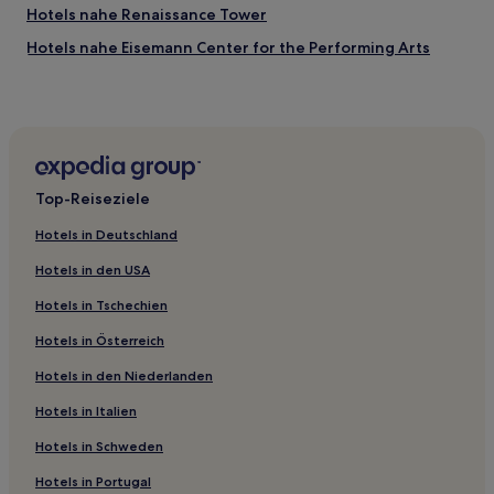
Hotels nahe Renaissance Tower
Hotels nahe Eisemann Center for the Performing Arts
Dallas Hotels
Duncanville Hotels
Hotels nahe Klyde Warren Park
Hotels nahe Straßenbahnhaltestelle Cityplace West &
Top-Reiseziele
Noble
Hotels nahe Mesquite Convention Center
Hotels in Deutschland
Hotels nahe Hall of State
Hotels in den USA
Hotels nahe Perot Museum of Nature and Science
Hotels in Tschechien
Dallas County: Hotels
Hotels in Österreich
West End Historic District: Hotels
Hotels in den Niederlanden
Buckner Terrace - Everglade Park: Hotels
Hotels in Italien
Love Field: Hotels
Hotels in Schweden
Hotels nahe Bahnhof Dallas Medical-Market Center
Hotels in Portugal