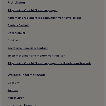
Richtlinien
Motels in Paris
Allgemeine Geschäftsbedingungen
Haustierfreundliche in McKinney
Allgemeine Geschäftsbedingungen von FeWo-direkt
Hotels mit Pool in Arlington
Barrierefreiheit
Haustierfreundliche in Arlington
Datenschutz
Günstige in Waco
Cookies
Haustierfreundliche in Waco
Business in Mineral Wells
Rechtliche Hinweise/Kontakt
Familien in Frisco
Inhaltsrichtlinien und Melden von Inhalten
Günstige in Granbury
Allgemeine Geschäftsbedingungen für Hotels.com Rewards
Familien in Roanoke
Weitere Informationen
Günstige in White Settlement
Über uns
Familien in Paris
Karriere
Familien in Duncanville
Familien in Cleburne
Reiseführer
Günstige in Athens
Hotels.com Rewards