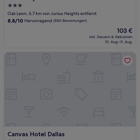
3.0-
Sterne-
Oak Lawn, 6,7 km von Junius Heights entfernt
Unterkunft
8.8
8,8/10
Hervorragend
(850 Bewertungen)
von
Der
103 €
10,
Preis
Hervorragend,
inkl. Steuern & Gebühren
beträgt
10. Aug.–11. Aug.
(850
103 €
Bewertungen)
Canvas Hotel Dallas
Canvas Hotel Dallas
Canvas Hotel Dallas