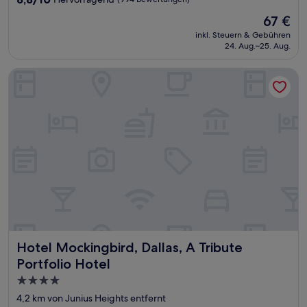
von
Der
67 €
10,
Preis
Hervorragend,
inkl. Steuern & Gebühren
beträgt
24. Aug.–25. Aug.
(994
67 €
Bewertungen)
Hotel Mockingbird, Dallas, A Tribute Portfolio Hotel
Hotel Mockingbird, Dallas, A Tribute Portfolio Hotel
Hotel Mockingbird, Dallas, A Tribute
Portfolio Hotel
4.0-
Sterne-
4,2 km von Junius Heights entfernt