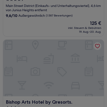
Sterne-
Main Street District (Einkaufs- und Unterhaltungsviertel), 4,6 km
Unterkunft
von Junius Heights entfernt
9.6
9,6/10
Außergewöhnlich
(1.587 Bewertungen)
von
Der
125 €
10,
Preis
Außergewöhnlich,
inkl. Steuern & Gebühren
beträgt
19. Aug.–20. Aug.
(1.587
125 €
Bewertungen)
Bishop Arts Hotel by Qresorts.
Bishop Arts Hotel by Qresorts.
Bishop Arts Hotel by Qresorts.