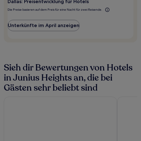
Dallas: Preisentwicklung für Hotels
von
2 Erwachsenen
Die Preise basieren auf dem Preis für eine Nacht für zwei Reisende.
gefunden
wurde.
Preise
Unterkünfte im April anzeigen
und
Verfügbarkeiten
können
sich
ändern.
Es
können
Sieh dir Bewertungen von Hotels
zusätzliche
in Junius Heights an, die bei
Bedingungen
gelten.
Gästen sehr beliebt sind
Holiday Inn Express & Suites DFW Airport Southwest - Eules
Magnolia 