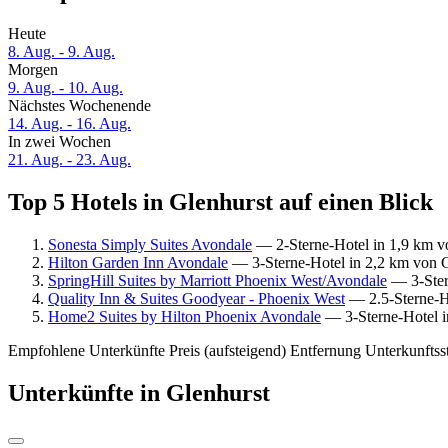
Heute
8. Aug. - 9. Aug.
Morgen
9. Aug. - 10. Aug.
Nächstes Wochenende
14. Aug. - 16. Aug.
In zwei Wochen
21. Aug. - 23. Aug.
Top 5 Hotels in Glenhurst auf einen Blick
Sonesta Simply Suites Avondale
— 2-Sterne-Hotel in 1,9 km v
Hilton Garden Inn Avondale
— 3-Sterne-Hotel in 2,2 km von G
SpringHill Suites by Marriott Phoenix West/Avondale
— 3-Ster
Quality Inn & Suites Goodyear - Phoenix West
— 2.5-Sterne-Ho
Home2 Suites by Hilton Phoenix Avondale
— 3-Sterne-Hotel i
Empfohlene Unterkünfte
Preis (aufsteigend)
Entfernung
Unterkunftss
Unterkünfte in Glenhurst