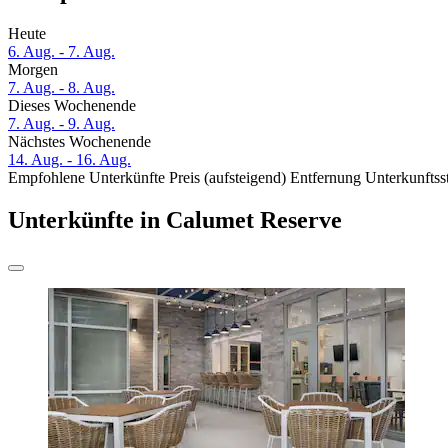
Heute
6. Aug. - 7. Aug.
Morgen
7. Aug. - 8. Aug.
Dieses Wochenende
7. Aug. - 9. Aug.
Nächstes Wochenende
14. Aug. - 16. Aug.
Empfohlene Unterkünfte
Preis (aufsteigend)
Entfernung
Unterkunftss
Unterkünfte in Calumet Reserve