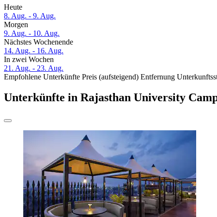
Heute
8. Aug. - 9. Aug.
Morgen
9. Aug. - 10. Aug.
Nächstes Wochenende
14. Aug. - 16. Aug.
In zwei Wochen
21. Aug. - 23. Aug.
Empfohlene Unterkünfte
Preis (aufsteigend)
Entfernung
Unterkunftss
Unterkünfte in Rajasthan University Cam