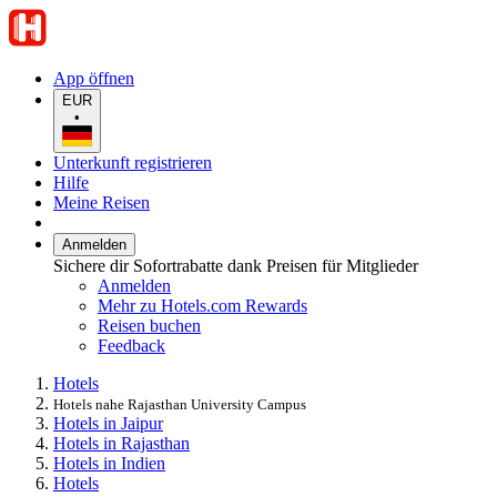
App öffnen
EUR
•
Unterkunft registrieren
Hilfe
Meine Reisen
Anmelden
Sichere dir Sofortrabatte dank Preisen für Mitglieder
Anmelden
Mehr zu Hotels.com Rewards
Reisen buchen
Feedback
Hotels
Hotels nahe Rajasthan University Campus
Hotels in Jaipur
Hotels in Rajasthan
Hotels in Indien
Hotels