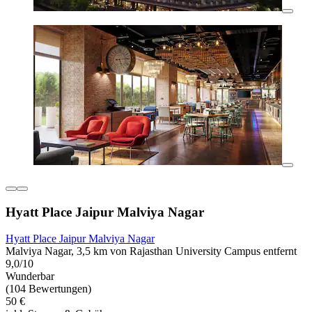
Hyatt Place Jaipur Malviya Nagar
Hyatt Place Jaipur Malviya Nagar
Malviya Nagar, 3,5 km von Rajasthan University Campus entfernt
9,0/10
Wunderbar
(104 Bewertungen)
50 €