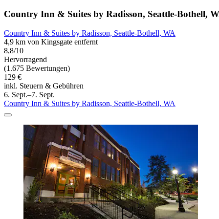
Country Inn & Suites by Radisson, Seattle-Bothell, 
Country Inn & Suites by Radisson, Seattle-Bothell, WA
4,9 km von Kingsgate entfernt
8,8/10
Hervorragend
(1.675 Bewertungen)
129 €
inkl. Steuern & Gebühren
6. Sept.–7. Sept.
Country Inn & Suites by Radisson, Seattle-Bothell, WA