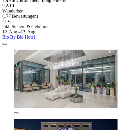
7,4 km von Jincheon-dong entfernt
9,2/10
Wunderbar
(177 Bewertungen)
41 €
inkl. Steuern & Gebühren
12. Aug.–13. Aug.
Blo By Blo Hotel