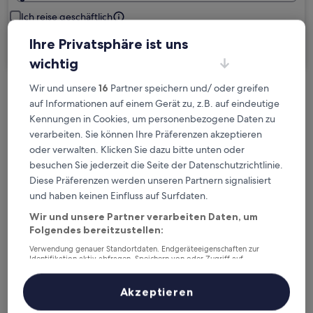
Ich reise geschäftlich
Ihre Privatsphäre ist uns
Suchen
wichtig
Wir und unsere
16
Partner speichern und/ oder greifen
Kostenlose Stornierung bei
auf Informationen auf einem Gerät zu, z.B. auf eindeutige
Planänderungen
Kennungen in Cookies, um personenbezogene Daten zu
verarbeiten. Sie können Ihre Präferenzen akzeptieren
Verdiene Prämien für jede
oder verwalten. Klicken Sie dazu bitte unten oder
besuchen Sie jederzeit die Seite der Datenschutzrichtlinie.
wahrgenommene Übernachtung
Diese Präferenzen werden unseren Partnern signalisiert
und haben keinen Einfluss auf Surfdaten.
Mehr sparen mit Preisen für Mitglieder
Wir und unsere Partner verarbeiten Daten, um
Folgendes bereitzustellen:
Verwendung genauer Standortdaten. Endgeräteeigenschaften zur
Identifikation aktiv abfragen. Speichern von oder Zugriff auf
Überprüfe die Preise für diese Daten
Informationen auf einem Endgerät. Personalisierte Werbung und
Inhalte, Messung von Werbeleistung und der Performance von Inhalten,
Zielgruppenforschung sowie Entwicklung und Verbesserung von
Akzeptieren
Heute
Morgen
Angeboten.
6. Aug. - 7. Aug.
7. Aug. - 8. Aug.
Liste der Partner (Lieferanten)