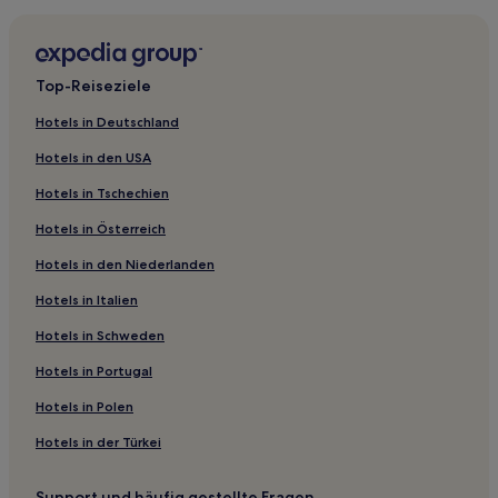
Lichfield Hotels
Waihi Hotels
Waihaha Hotels
Top-Reiseziele
Hotels nahe Putaruru Timber Museum
Hotels in Deutschland
Tauranga Taupo Hotels
Hotels in den USA
Hotels nahe Taupō Hot Springs
Hotels in Tschechien
Five Mile Bay: Hotels
Hotels in Österreich
Tokaanu Hotels
Hotels in den Niederlanden
Waitahanui Hotels
Hotels in Italien
Tauhara Forest Hotels
Tihoi Hotels
Hotels in Schweden
Mokai Hotels
Hotels in Portugal
Waiotaka-Tal: Hotels
Hotels in Polen
Desert Road Hotels
Hotels in der Türkei
Luxus in Acacia Bay
Support und häufig gestellte Fragen