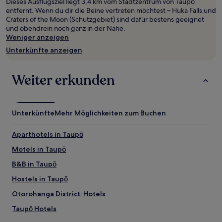
Dieses Ausflugsziel liegt 3,4 km vom Stadtzentrum von Taupō
wurde.
entfernt. Wenn du dir die Beine vertreten möchtest – Huka Falls und
Preise
Craters of the Moon (Schutzgebiet) sind dafür bestens geeignet
und
und obendrein noch ganz in der Nähe.
Verfügbarkeiten
Weniger anzeigen
können
sich
Unterkünfte anzeigen
ändern.
Es
können
Weiter erkunden
zusätzliche
Bedingungen
gelten.
Unterkünfte
Mehr Möglichkeiten zum Buchen
Aparthotels in Taupō
Motels in Taupō
B&B in Taupō
Hostels in Taupō
Otorohanga District: Hotels
Taupō Hotels