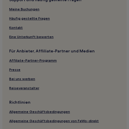
Business in Taupō
Meine Buchungen
Haustierfreundliche in Taupō
Hotels mit Pool in Taupō
Häufig gestellte Fragen
Strand in Taupō
Kontakt
4-Sterne-Hotels in Taupō
Eine Unterkunft bewerten
5-Sterne-Hotels in Taupō
Für Anbieter, Affliliate-Partner und Medien
Affiliate-Partner-Programm
Presse
Bei uns werben
Reiseveranstalter
Richtlinien
Allgemeine Geschäftsbedingungen
Allgemeine Geschäftsbedingungen von FeWo-direkt