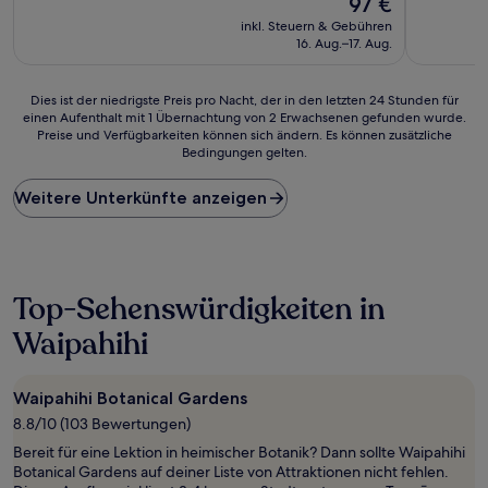
97 €
10,
10,
Preis
Außergewöhnlich,
Sehr
inkl. Steuern & Gebühren
beträgt
(979
gut,
16. Aug.–17. Aug.
97 €
Bewertungen)
(1.007
Bewertun
Dies
Dies ist der niedrigste Preis pro Nacht, der in den letzten 24 Stunden für
einen Aufenthalt mit 1 Übernachtung von 2 Erwachsenen gefunden wurde.
ist
Preise und Verfügbarkeiten können sich ändern. Es können zusätzliche
der
Bedingungen gelten.
niedrigste
Preis
Weitere Unterkünfte anzeigen
pro
Nacht,
der
in
den
letzten
Top-Sehenswürdigkeiten in
24 Stunden
Waipahihi
für
einen
Aufenthalt
mit
Waipahihi Botanical Gardens
1 Übernachtung
8.8/10 (103 Bewertungen)
von
Bereit für eine Lektion in heimischer Botanik? Dann sollte Waipahihi
2 Erwachsenen
Botanical Gardens auf deiner Liste von Attraktionen nicht fehlen.
gefunden