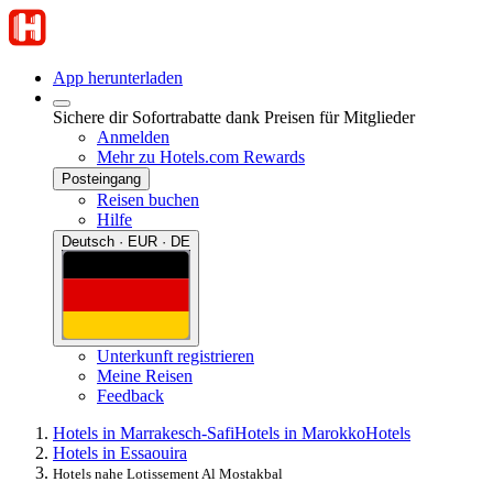
App herunterladen
Sichere dir Sofortrabatte dank Preisen für Mitglieder
Anmelden
Mehr zu Hotels.com Rewards
Posteingang
Reisen buchen
Hilfe
Deutsch · EUR · DE
Unterkunft registrieren
Meine Reisen
Feedback
Hotels in Marrakesch-Safi
Hotels in Marokko
Hotels
Hotels in Essaouira
Hotels nahe Lotissement Al Mostakbal