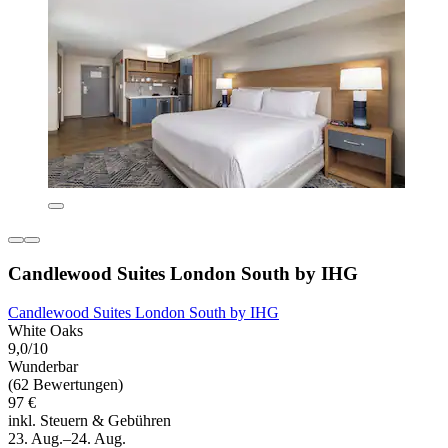
Candlewood Suites London South by IHG
Candlewood Suites London South by IHG
White Oaks
9,0/10
Wunderbar
(62 Bewertungen)
97 €
inkl. Steuern & Gebühren
23. Aug.–24. Aug.