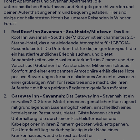
Forest Apartments und Savannah Apartments, die
unterschiedlichen Bedürfnissen und Budgets gerecht werden und
deinen Aufenthalt angenehm und bequem gestalten. Hier sind
einige der beliebtesten Hotels bei unseren Reisenden in Windsor
Forest:
W
Red Roof Inn Savannah - Southside/Midtown
: Das Red
i
Roof Inn Savannah - Southside/Midtown ist ein charmantes 2,0-
r
Sterne-Hotel, das eine einladende Atmosphäre für LGBTQIA-
d
Reisende bietet. Die Unterkunft ist für diejenigen konzipiert, die
i
ein haustierfreundliches Erlebnis suchen, und bietet
n
Annehmlichkeiten wie Haustierunterkünfte im Zimmer und den
e
Verzicht auf Gebühren für Assistenztiere. Mit einem Fokus auf
i
Komfort und einer entspannten Atmosphäre erhält dieses Hotel
n
positive Bewertungen für sein einladendes Ambiente, was es zu
e
einer großartigen Wahl für Freizeitreisende macht, die ihren
m
Aufenthalt mit ihren pelzigen Begleitern genießen möchten.
n
W
Gateway Inn - Savannah
: Das Gateway Inn - Savannah ist ein
e
i
reizvolles 2,0-Sterne-Motel, das einen gemütlichen Rückzugsort
u
r
mit grundlegenden Essensmöglichkeiten, einschließlich eines
e
d
hoteleigenen Restaurants, bietet. Gäste können sich mit
n
i
Unterhaltung, die durch einen Flachbildfernseher und
F
n
Kabeloptionen in ihren Zimmern geboten wird, entspannen.
e
e
Die Unterkunft liegt verkehrsgünstig in der Nähe eines
n
i
Krankenhauses, was die Erreichbarkeit für
s