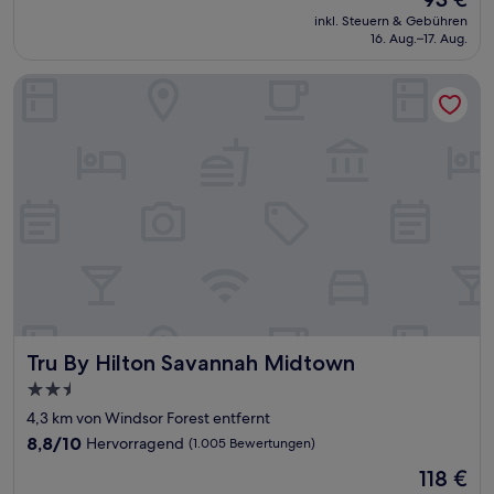
10,
Preis
Sehr
inkl. Steuern & Gebühren
beträgt
16. Aug.–17. Aug.
gut,
93 €
(1.618
Bewertungen)
Tru By Hilton Savannah Midtown
Tru By Hilton Savannah Midtown
Tru By Hilton Savannah Midtown
2.5-
Sterne-
4,3 km von Windsor Forest entfernt
Unterkunft
8.8
8,8/10
Hervorragend
(1.005 Bewertungen)
von
Der
118 €
10,