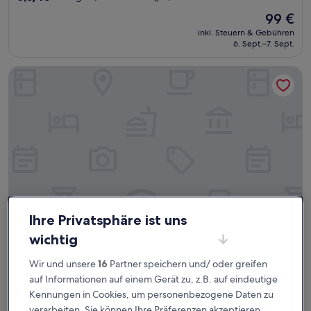
von
Der
99 €
10,
Preis
Sehr
inkl. Steuern & Gebühren
beträgt
6. Sept.–7. Sept.
gut,
99 €
(1.001
Bewertungen)
TownePlace Suites by Marriott Savannah Midtown
Ihre Privatsphäre ist uns
wichtig
TownePlace Suites by Marriott Savannah Midtown
TownePlace Suites by Marriott Savannah
Midtown
Wir und unsere
16
Partner speichern und/ oder greifen
auf Informationen auf einem Gerät zu, z.B. auf eindeutige
3.0-
Kennungen in Cookies, um personenbezogene Daten zu
Sterne-
Windsor Forest
verarbeiten. Sie können Ihre Präferenzen akzeptieren