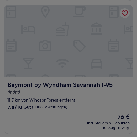
(421
Bewertungen)
Baymont by Wyndham Savannah I-95
Baymont by Wyndham Savannah I-95
Baymont by Wyndham Savannah I-95
2.5-
Sterne-
11,7 km von Windsor Forest entfernt
Unterkunft
7.8
7,8/10
Gut
(1.008 Bewertungen)
von
Der
76 €
10,
Preis
Gut,
inkl. Steuern & Gebühren
beträgt
10. Aug.–11. Aug.
(1.008
76 €
Bewertungen)