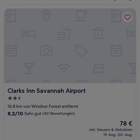
78 €
(842
Bewertungen)
Clarks Inn Savannah Airport
Clarks Inn Savannah Airport
Clarks Inn Savannah Airport
2.5-
Sterne-
16,8 km von Windsor Forest entfernt
Unterkunft
8.2
8,2/10
Sehr gut
(421 Bewertungen)
von
Der
78 €
10,
Preis
Sehr
inkl. Steuern & Gebühren
beträgt
19. Aug.–20. Aug.
gut,
78 €