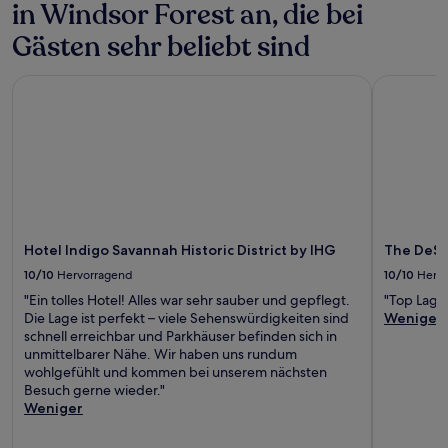
in Windsor Forest an, die bei
Gästen sehr beliebt sind
Hotel Indigo Savannah Historic District by IHG
The DeSo
Hotel Indigo Savannah Historic District by IHG
The DeS
10/10
Hervorragend
10/10
Herv
"Ein tolles Hotel! Alles war sehr sauber und gepflegt.
"Top Lage
Die Lage ist perfekt – viele Sehenswürdigkeiten sind
Weniger
schnell erreichbar und Parkhäuser befinden sich in
unmittelbarer Nähe. Wir haben uns rundum
wohlgefühlt und kommen bei unserem nächsten
Besuch gerne wieder."
Weniger