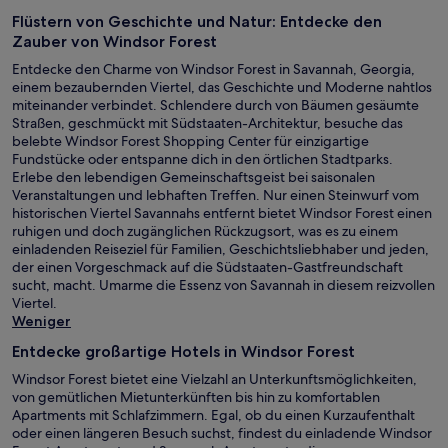
Flüstern von Geschichte und Natur: Entdecke den
Zauber von Windsor Forest
Entdecke den Charme von Windsor Forest in Savannah, Georgia,
einem bezaubernden Viertel, das Geschichte und Moderne nahtlos
miteinander verbindet. Schlendere durch von Bäumen gesäumte
Straßen, geschmückt mit Südstaaten-Architektur, besuche das
belebte Windsor Forest Shopping Center für einzigartige
Fundstücke oder entspanne dich in den örtlichen Stadtparks.
Erlebe den lebendigen Gemeinschaftsgeist bei saisonalen
Veranstaltungen und lebhaften Treffen. Nur einen Steinwurf vom
historischen Viertel Savannahs entfernt bietet Windsor Forest einen
ruhigen und doch zugänglichen Rückzugsort, was es zu einem
einladenden Reiseziel für Familien, Geschichtsliebhaber und jeden,
der einen Vorgeschmack auf die Südstaaten-Gastfreundschaft
sucht, macht. Umarme die Essenz von Savannah in diesem reizvollen
Viertel.
Weniger
Entdecke großartige Hotels in Windsor Forest
Windsor Forest bietet eine Vielzahl an Unterkunftsmöglichkeiten,
von gemütlichen Mietunterkünften bis hin zu komfortablen
Apartments mit Schlafzimmern. Egal, ob du einen Kurzaufenthalt
oder einen längeren Besuch suchst, findest du einladende Windsor