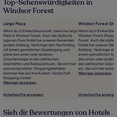
Top-Sehenswürdigkeiten in
Windsor Forest
Largo Plaza
Windsor Forest Sho
Wenn du in Einkaufslaune bist, besuche Largo
Wenn du in Einkaufslau
Plaza in Windsor Forest. Auch die idyllische
Windsor Forest Shoppi
Lage am Fluss findet bei unseren Reisenden
Forest. Auch die idyllis
großen Anklang. Verbringe den Nachmittag
findet bei unseren Rei
mit einem gemütlichen Spaziergang und
Anklang. Verbringe de
plane den einen oder anderen
einem gemütlichen Spa
Zwischenstopp in den zahlreichen
den einen oder andere
Geschäften und Restaurants ein, die sich hier
den zahlreichen Geschä
aneinanderreihen. Shoppingliebhaber
ein, die sich hier anein
kommen hier auf ihre Kosten: Varsity Park
Weniger anzeigen
Shopping Center.
Weniger anzeigen
Unterkünfte anzeigen
Unterkünfte anzeige
Sieh dir Bewertungen von Hotels