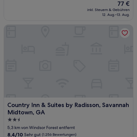
Der
77 €
10,
Preis
Sehr
inkl. Steuern & Gebühren
beträgt
12. Aug.–13. Aug.
gut,
77 €
(360
Bewertungen)
Country Inn & Suites by Radisson, Savannah Midtown, GA
Country Inn & Suites by Radisson, Savannah Midtown, GA
Country Inn & Suites by Radisson, Savannah
Midtown, GA
2.5-
Sterne-
5,3 km von Windsor Forest entfernt
Unterkunft
8.4
8,4/10
Sehr gut
(1.256 Bewertungen)