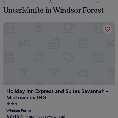
Unterkünfte in Windsor Forest
Holiday Inn Express and Suites Savannah - Midtown by IHG
Holiday Inn Express and Suites Savannah - Midtown by IH
Holiday Inn Express and Suites Savannah -
Midtown by IHG
2.5-
Sterne-
Windsor Forest
Unterkunft
8.0
8,0/10
Sehr gut
(1.001 Bewertungen)