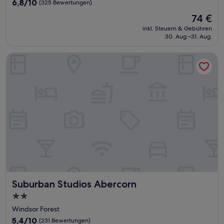
6.8
6,8/10
(325 Bewertungen)
von
Der
74 €
10,
Preis
(325
inkl. Steuern & Gebühren
beträgt
30. Aug.–31. Aug.
Bewertungen)
74 €
Suburban Studios Abercorn
Suburban Studios Abercorn
Suburban Studios Abercorn
2.0-
Sterne-
Windsor Forest
Unterkunft
5.4
5,4/10
(231 Bewertungen)