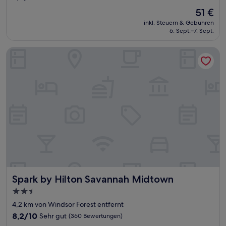
von
Der
51 €
10,
Preis
(231
inkl. Steuern & Gebühren
beträgt
6. Sept.–7. Sept.
Bewertungen)
51 €
Spark by Hilton Savannah Midtown
Spark by Hilton Savannah Midtown
Spark by Hilton Savannah Midtown
2.5-
Sterne-
4,2 km von Windsor Forest entfernt
Unterkunft
8.2
8,2/10
Sehr gut
(360 Bewertungen)
von