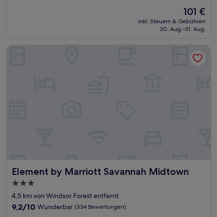
von
Der
101 €
10,
Preis
Sehr
inkl. Steuern & Gebühren
beträgt
30. Aug.–31. Aug.
gut,
101 €
(1.256
Bewertungen)
Element by Marriott Savannah Midtown
Element by Marriott Savannah Midtown
Element by Marriott Savannah Midtown
3.0-
Sterne-
4,5 km von Windsor Forest entfernt
Unterkunft
9.2
9,2/10
Wunderbar
(334 Bewertungen)
von