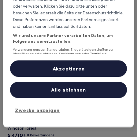
Unterkunft
8.2
8,2/10
Sehr gut
(501 Bewertungen)
oder verwalten. Klicken Sie dazu bitte unten oder
von
Der
93 €
10,
besuchen Sie jederzeit die Seite der Datenschutzrichtlinie.
Preis
Sehr
inkl. Steuern & Gebühren
Diese Präferenzen werden unseren Partnern signalisiert
beträgt
10. Aug.–11. Aug.
gut,
und haben keinen Einfluss auf Surfdaten.
93 €
(501
Bewertungen)
Relax Inn
Wir und unsere Partner verarbeiten Daten, um
Folgendes bereitzustellen:
Verwendung genauer Standortdaten. Endgeräteeigenschaften zur
Identifikation aktiv abfragen. Speichern von oder Zugriff auf
Informationen auf einem Endgerät. Personalisierte Werbung und
Inhalte, Messung von Werbeleistung und der Performance von Inhalten,
Zielgruppenforschung sowie Entwicklung und Verbesserung von
Akzeptieren
Angeboten.
Liste der Partner (Lieferanten)
Alle ablehnen
Zwecke anzeigen
Relax Inn
Relax Inn
2.0-
Sterne-
Windsor Forest
Unterkunft
6.4
6,4/10
(111 Bewertungen)