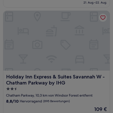
beträgt
21. Aug.–22. Aug.
Bewertungen)
72 €
Holiday Inn Express & Suites Savannah W - Chatham Parkwa
Holiday Inn Express & Suites Savannah W - Chatham Park
Holiday Inn Express & Suites Savannah W -
Chatham Parkway by IHG
2.5-
Sterne-
Chatham Parkway, 10,3 km von Windsor Forest entfernt
Unterkunft
8.8
8,8/10
Hervorragend
(895 Bewertungen)
von
Der
109 €
10,
Preis