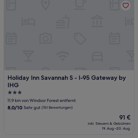
Holiday Inn Savannah S - I-95 Gateway by IHG
Holiday Inn Savannah S - I-95 Gateway by
IHG
3.0-
Sterne-
11,9 km von Windsor Forest entfernt
Unterkunft
8.0
8,0/10
Sehr gut
(761 Bewertungen)
von
Der
91 €
10,
Preis
Sehr
inkl. Steuern & Gebühren
beträgt
19. Aug.–20. Aug.
gut,
91 €
(761