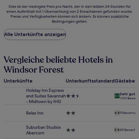
Bewertungen)
Dies
Dies ist der niedrigste Preis pro Nacht, der in den letzten 24 Stunden für
einen Aufenthalt mit 1 Übernachtung von 2 Erwachsenen gefunden wurde.
ist
Preise und Verfügbarkeiten können sich ändern. Es können zusätzliche
der
Bedingungen gelten.
niedrigste
Preis
Alle Unterkünfte anzeigen
pro
Nacht,
der
in
den
Vergleiche beliebte Hotels in
letzten
Windsor Forest
24 Stunden
für
einen
Unterkünfte
Unterkunftsstandard
Gästebew
Aufenthalt
mit
Holiday Inn Express
Sehr gut
1 Übernachtung
and Suites Savannah
2.5-
8.0
1.001 Bewer
von
- Midtown by IHG
Sterne-
2 Erwachsenen
Unterkunft
gefunden
Relax Inn
2.0-
6.4
111 Bewertun
wurde.
Sterne-
Preise
Unterkunft
Suburban Studios
und
2.0-
5.4
231 Bewertu
Abercorn
Verfügbarkeiten
Sterne-