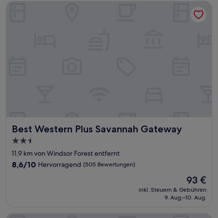
Best Western Plus Savannah Gateway
Best Western Plus Savannah Gateway
Best Western Plus Savannah Gateway
2.5-
Sterne-
11,9 km von Windsor Forest entfernt
Unterkunft
8.6
8,6/10
Hervorragend
(505 Bewertungen)
von
Der
93 €
10,
Preis
Hervorragend,
inkl. Steuern & Gebühren
beträgt
9. Aug.–10. Aug.
(505
93 €
Bewertungen)
Holiday Inn Savannah S - I-95 Gateway by IHG