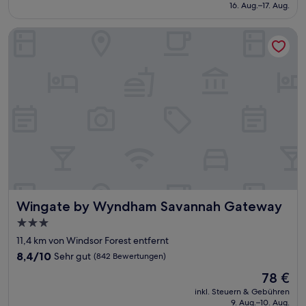
beträgt
16. Aug.–17. Aug.
gut,
100 €
(1.002
Bewertungen)
Wingate by Wyndham Savannah Gateway
Wingate by Wyndham Savannah Gateway
Wingate by Wyndham Savannah Gateway
3.0-
Sterne-
11,4 km von Windsor Forest entfernt
Unterkunft
8.4
8,4/10
Sehr gut
(842 Bewertungen)
von
Der
78 €
10,
Preis
Sehr
inkl. Steuern & Gebühren
beträgt
9. Aug.–10. Aug.
gut,