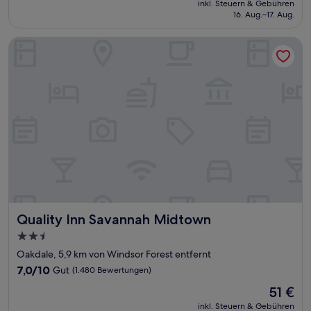
Hervorragend,
inkl. Steuern & Gebühren
beträgt
16. Aug.–17. Aug.
(895
109 €
Bewertungen)
Quality Inn Savannah Midtown
Quality Inn Savannah Midtown
Quality Inn Savannah Midtown
2.5-
Sterne-
Oakdale, 5,9 km von Windsor Forest entfernt
Unterkunft
7.0
7,0/10
Gut
(1.480 Bewertungen)
von
Der
51 €
10,
Preis
Gut,
inkl. Steuern & Gebühren