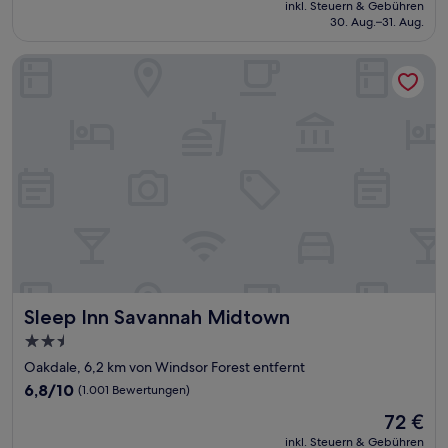
Preis
Hervorragend,
inkl. Steuern & Gebühren
beträgt
30. Aug.–31. Aug.
(1.005
118 €
Bewertungen)
Sleep Inn Savannah Midtown
Sleep Inn Savannah Midtown
Sleep Inn Savannah Midtown
2.5-
Sterne-
Oakdale, 6,2 km von Windsor Forest entfernt
Unterkunft
6.8
6,8/10
(1.001 Bewertungen)
von
Der
72 €
10,
Preis
(1.001
inkl. Steuern & Gebühren