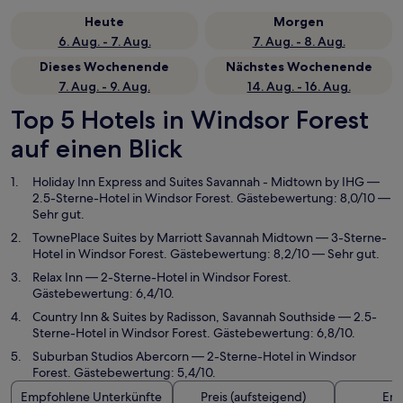
Heute
Morgen
6. Aug. - 7. Aug.
7. Aug. - 8. Aug.
Dieses Wochenende
Nächstes Wochenende
7. Aug. - 9. Aug.
14. Aug. - 16. Aug.
Top 5 Hotels in Windsor Forest
auf einen Blick
Holiday Inn Express and Suites Savannah - Midtown by IHG
—
2.5-Sterne-Hotel in Windsor Forest. Gästebewertung: 8,0/10 —
Sehr gut.
TownePlace Suites by Marriott Savannah Midtown
— 3-Sterne-
Hotel in Windsor Forest. Gästebewertung: 8,2/10 — Sehr gut.
Relax Inn
— 2-Sterne-Hotel in Windsor Forest.
Gästebewertung: 6,4/10.
Country Inn & Suites by Radisson, Savannah Southside
— 2.5-
Sterne-Hotel in Windsor Forest. Gästebewertung: 6,8/10.
Suburban Studios Abercorn
— 2-Sterne-Hotel in Windsor
Forest. Gästebewertung: 5,4/10.
Empfohlene Unterkünfte
Preis (aufsteigend)
Ent