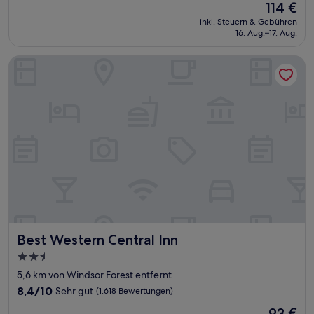
Der
114 €
10,
Preis
Wunderbar,
inkl. Steuern & Gebühren
beträgt
16. Aug.–17. Aug.
(334
114 €
Bewertungen)
Best Western Central Inn
Best Western Central Inn
Best Western Central Inn
2.5-
Sterne-
5,6 km von Windsor Forest entfernt
Unterkunft
8.4
8,4/10
Sehr gut
(1.618 Bewertungen)
von
Der
93 €