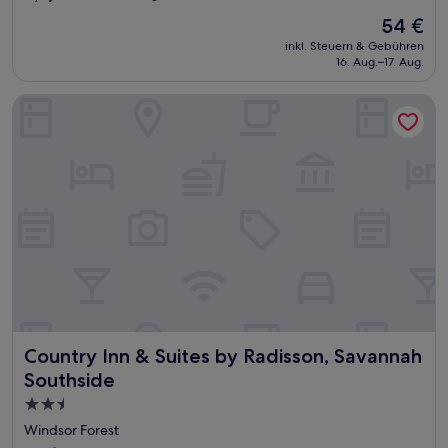
von
Der
54 €
10,
Preis
(111
inkl. Steuern & Gebühren
beträgt
16. Aug.–17. Aug.
Bewertungen)
54 €
Country Inn & Suites by Radisson, Savannah Southside
Country Inn & Suites by Radisson, Savannah Southside
Country Inn & Suites by Radisson, Savannah
Southside
2.5-
Sterne-
Windsor Forest
Unterkunft