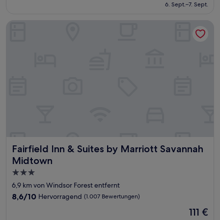
beträgt
6. Sept.–7. Sept.
(1.480
51 €
Bewertungen)
Fairfield Inn & Suites by Marriott Savannah Midtown
Fairfield Inn & Suites by Marriott Savannah Midtown
Fairfield Inn & Suites by Marriott Savannah
Midtown
3.0-
Sterne-
6,9 km von Windsor Forest entfernt
Unterkunft
8.6
8,6/10
Hervorragend
(1.007 Bewertungen)
von
Der
111 €
10,
Preis