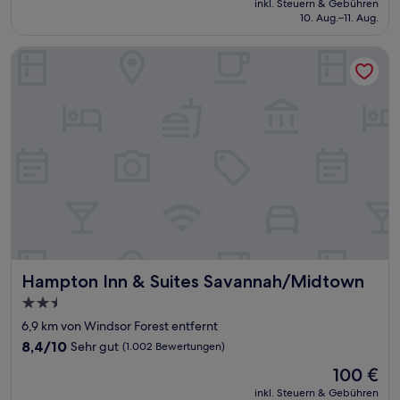
Hervorragend,
inkl. Steuern & Gebühren
beträgt
10. Aug.–11. Aug.
(1.007
111 €
Bewertungen)
Hampton Inn & Suites Savannah/Midtown
Hampton Inn & Suites Savannah/Midtown
Hampton Inn & Suites Savannah/Midtown
2.5-
Sterne-
6,9 km von Windsor Forest entfernt
Unterkunft
8.4
8,4/10
Sehr gut
(1.002 Bewertungen)
von
Der
100 €
10,
Preis
Sehr
inkl. Steuern & Gebühren