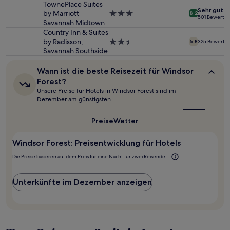
können
Unterkunft
TownePlace Suites
Sehr gut
sich
by Marriott
3.0-
8.2
501 Bewertu
ändern.
Savannah Midtown
Sterne-
Es
Unterkunft
Country Inn & Suites
können
by Radisson,
2.5-
6.8
325 Bewertu
zusätzliche
Savannah Southside
Sterne-
Bedingungen
Unterkunft
gelten.
Wann
Wann ist die beste Reisezeit für Windsor
ist
Forest?
die
Unsere Preise für Hotels in Windsor Forest sind im
beste
Dezember am günstigsten
Reisezeit
für
Windsor
Preise
Wetter
Forest?
Windsor Forest: Preisentwicklung für Hotels
Die Preise basieren auf dem Preis für eine Nacht für zwei Reisende.
Unterkünfte im Dezember anzeigen