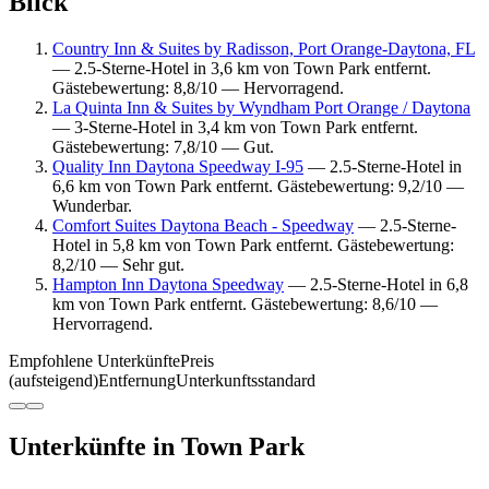
Blick
Country Inn & Suites by Radisson, Port Orange-Daytona, FL
— 2.5-Sterne-Hotel in 3,6 km von Town Park entfernt.
Gästebewertung: 8,8/10 — Hervorragend.
La Quinta Inn & Suites by Wyndham Port Orange / Daytona
— 3-Sterne-Hotel in 3,4 km von Town Park entfernt.
Gästebewertung: 7,8/10 — Gut.
Quality Inn Daytona Speedway I-95
— 2.5-Sterne-Hotel in
6,6 km von Town Park entfernt. Gästebewertung: 9,2/10 —
Wunderbar.
Comfort Suites Daytona Beach - Speedway
— 2.5-Sterne-
Hotel in 5,8 km von Town Park entfernt. Gästebewertung:
8,2/10 — Sehr gut.
Hampton Inn Daytona Speedway
— 2.5-Sterne-Hotel in 6,8
km von Town Park entfernt. Gästebewertung: 8,6/10 —
Hervorragend.
Empfohlene Unterkünfte
Preis
(aufsteigend)
Entfernung
Unterkunftsstandard
Unterkünfte in Town Park