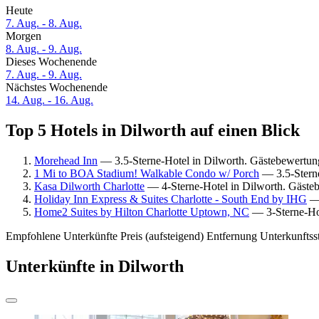
Heute
7. Aug. - 8. Aug.
Morgen
8. Aug. - 9. Aug.
Dieses Wochenende
7. Aug. - 9. Aug.
Nächstes Wochenende
14. Aug. - 16. Aug.
Top 5 Hotels in Dilworth auf einen Blick
Morehead Inn
— 3.5-Sterne-Hotel in Dilworth. Gästebewertun
1 Mi to BOA Stadium! Walkable Condo w/ Porch
— 3.5-Sterne
Kasa Dilworth Charlotte
— 4-Sterne-Hotel in Dilworth. Gäste
Holiday Inn Express & Suites Charlotte - South End by IHG
— 
Home2 Suites by Hilton Charlotte Uptown, NC
— 3-Sterne-Hot
Empfohlene Unterkünfte
Preis (aufsteigend)
Entfernung
Unterkunftss
Unterkünfte in Dilworth