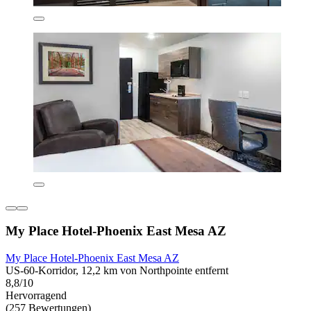
My Place Hotel-Phoenix East Mesa AZ
My Place Hotel-Phoenix East Mesa AZ
US-60-Korridor, 12,2 km von Northpointe entfernt
8,8/10
Hervorragend
(257 Bewertungen)