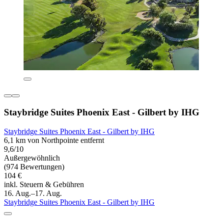
Staybridge Suites Phoenix East - Gilbert by IHG
Staybridge Suites Phoenix East - Gilbert by IHG
6,1 km von Northpointe entfernt
9,6/10
Außergewöhnlich
(974 Bewertungen)
104 €
inkl. Steuern & Gebühren
16. Aug.–17. Aug.
Staybridge Suites Phoenix East - Gilbert by IHG