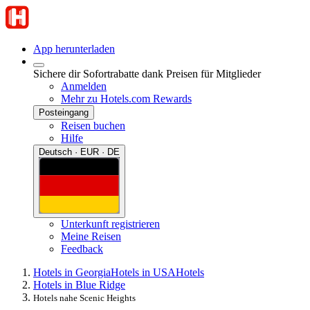
App herunterladen
Sichere dir Sofortrabatte dank Preisen für Mitglieder
Anmelden
Mehr zu Hotels.com Rewards
Posteingang
Reisen buchen
Hilfe
Deutsch · EUR · DE
Unterkunft registrieren
Meine Reisen
Feedback
Hotels in Georgia
Hotels in USA
Hotels
Hotels in Blue Ridge
Hotels nahe Scenic Heights