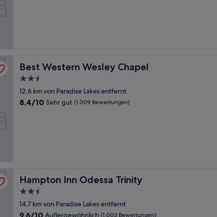
10,
Wunderbar,
(802
Bewertungen)
Best Western Wesley Chapel
Best Western Wesley Chapel
2.5-
Sterne-
12,6 km von Paradise Lakes entfernt
Unterkunft
8.4
8,4/10
Sehr gut
(1.009 Bewertungen)
von
10,
Sehr
gut,
(1.009
Bewertungen)
Hampton Inn Odessa Trinity
Hampton Inn Odessa Trinity
2.5-
Sterne-
14,7 km von Paradise Lakes entfernt
Unterkunft
9.6
9,6/10
Außergewöhnlich
(1.003 Bewertungen)