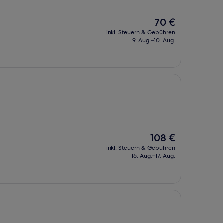
Der
70 €
Preis
inkl. Steuern & Gebühren
beträgt
9. Aug.–10. Aug.
70 €
Der
108 €
Preis
inkl. Steuern & Gebühren
beträgt
16. Aug.–17. Aug.
108 €