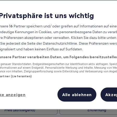
 Privatsphäre ist uns wichtig
nsere
16
Partner speichern und/ oder greifen auf Informationen auf ein
eindeutige Kennungen in Cookies, um personenbezogene Daten zu verarb
e Präferenzen akzeptieren oder verwalten. Klicken Sie dazu bitte unten
ie jederzeit die Seite der Datenschutzrichtlinie. Diese Präferenzen we
ignalisiert und haben keinen Einfluss auf Surfdaten.
unsere Partner verarbeiten Daten, um Folgendes bereitzustelle
Verdiene Prämien für jede
wahrgenommene Übernachtung
enauer Standortdaten. Endgeräteeigenschaften zur Identifikation aktiv abfragen. Spei
Informationen auf einem Endgerät. Personalisierte Werbung und Inhalte, Messung von We
ance von Inhalten, Zielgruppenforschung sowie Entwicklung und Verbesserung von Ange
Partner (Lieferanten)
ke anzeigen
Alle ablehnen
Akze
Morgen
Dieses Wochenende
7. Aug. - 8. Aug.
7. Aug. - 9. Aug.
Preis (aufsteigend)
Entfernung