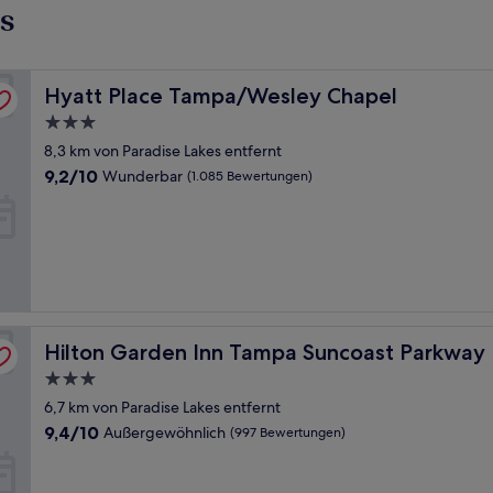
s
Hyatt Place Tampa/Wesley Chapel
Hyatt Place Tampa/Wesley Chapel
3.0-
Sterne-
8,3 km von Paradise Lakes entfernt
Unterkunft
9.2
9,2/10
Wunderbar
(1.085 Bewertungen)
von
10,
Wunderbar,
(1.085
Bewertungen)
Hilton Garden Inn Tampa Suncoast Parkway
Hilton Garden Inn Tampa Suncoast Parkway
3.0-
Sterne-
6,7 km von Paradise Lakes entfernt
Unterkunft
9.4
9,4/10
Außergewöhnlich
(997 Bewertungen)
von
10,
Außergewöhnlich,