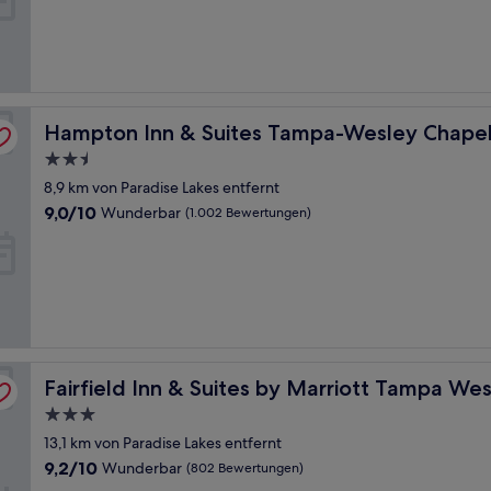
Außergewöhnlich,
(747
Bewertungen)
Hampton Inn & Suites Tampa-Wesley Chapel
Hampton Inn & Suites Tampa-Wesley Chape
2.5-
Sterne-
8,9 km von Paradise Lakes entfernt
Unterkunft
9.0
9,0/10
Wunderbar
(1.002 Bewertungen)
von
10,
Wunderbar,
(1.002
Bewertungen)
hapel
Fairfield Inn & Suites by Marriott Tampa Wesley Chapel
Fairfield Inn & Suites by Marriott Tampa We
3.0-
Sterne-
13,1 km von Paradise Lakes entfernt
Unterkunft
9.2
9,2/10
Wunderbar
(802 Bewertungen)
von