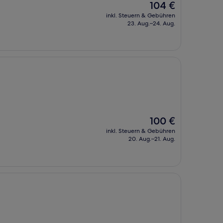
Der
104 €
Preis
inkl. Steuern & Gebühren
beträgt
23. Aug.–24. Aug.
104 €
Der
100 €
Preis
inkl. Steuern & Gebühren
beträgt
20. Aug.–21. Aug.
100 €