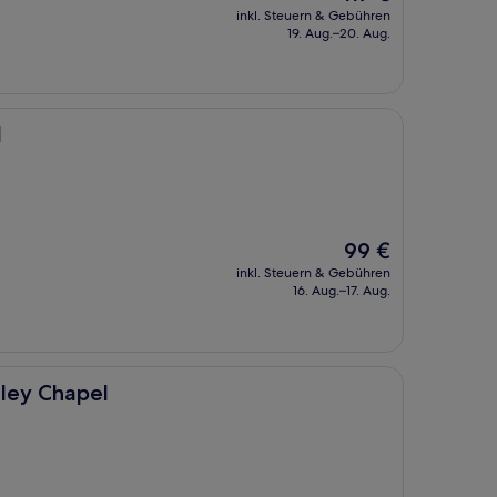
Preis
inkl. Steuern & Gebühren
beträgt
19. Aug.–20. Aug.
117 €
l
Der
99 €
Preis
inkl. Steuern & Gebühren
beträgt
16. Aug.–17. Aug.
99 €
sley Chapel