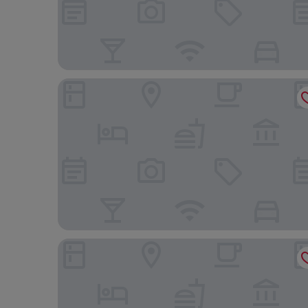
Best Western Wesley Chapel
Hampton Inn Odessa Trinity