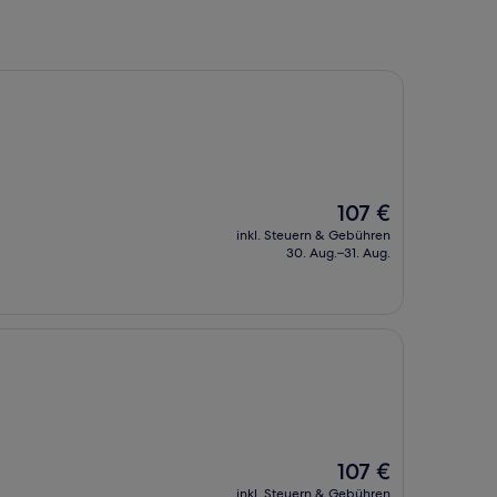
Der
107 €
Preis
inkl. Steuern & Gebühren
beträgt
30. Aug.–31. Aug.
107 €
Der
107 €
Preis
inkl. Steuern & Gebühren