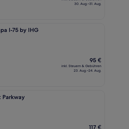
beträgt
30. Aug.–31. Aug.
107 €
IHG
pa I-75 by IHG
Der
95 €
Preis
inkl. Steuern & Gebühren
beträgt
23. Aug.–24. Aug.
95 €
st Parkway
Der
117 €