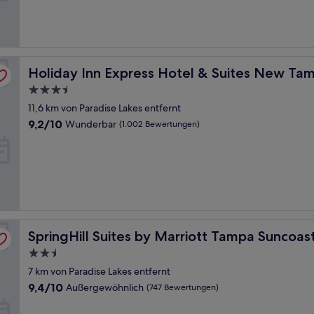
(997
Bewertungen)
75 by IHG
Holiday Inn Express Hotel & Suites New Tampa I-75 by 
Holiday Inn Express Hotel & Suites New Tam
3.5-
Sterne-
11,6 km von Paradise Lakes entfernt
Unterkunft
9.2
9,2/10
Wunderbar
(1.002 Bewertungen)
von
10,
Wunderbar,
(1.002
Bewertungen)
kway
SpringHill Suites by Marriott Tampa Suncoast Parkway
SpringHill Suites by Marriott Tampa Suncoa
2.5-
Sterne-
7 km von Paradise Lakes entfernt
Unterkunft
9.4
9,4/10
Außergewöhnlich
(747 Bewertungen)
von
10,