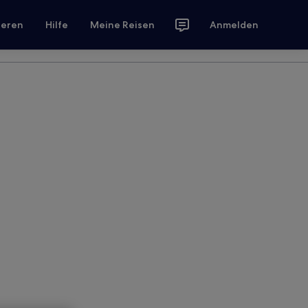
ieren
Hilfe
Meine Reisen
Anmelden