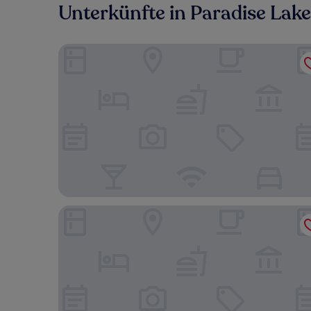
Unterkünfte in Paradise Lake
Hyatt Place Tampa/Wesley Chapel
Hilton Garden Inn Tampa Suncoast Parkway