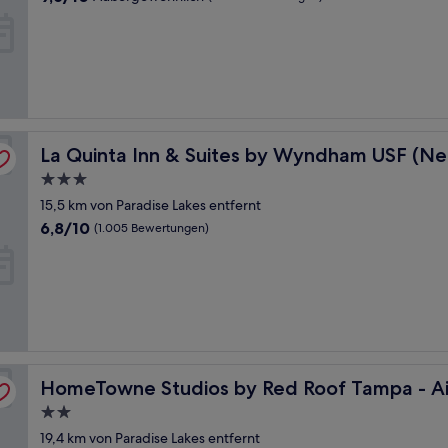
von
10,
Außergewöhnlich,
(1.003
Bewertungen)
sch Gardens)
La Quinta Inn & Suites by Wyndham USF (Near Busch Ga
La Quinta Inn & Suites by Wyndham USF (Ne
3.0-
Sterne-
15,5 km von Paradise Lakes entfernt
Unterkunft
6.8
6,8/10
(1.005 Bewertungen)
von
10,
(1.005
Bewertungen)
HomeTowne Studios by Red Roof Tampa - Airport
HomeTowne Studios by Red Roof Tampa - Ai
2.0-
Sterne-
19,4 km von Paradise Lakes entfernt