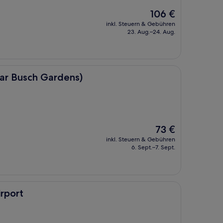
Der
106 €
Preis
inkl. Steuern & Gebühren
beträgt
23. Aug.–24. Aug.
106 €
rdens)
ar Busch Gardens)
Der
73 €
Preis
inkl. Steuern & Gebühren
beträgt
6. Sept.–7. Sept.
73 €
rport