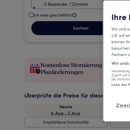
2 Reisende, 1 Zimmer
Ihre
Ich reise geschäftlich
Suchen
Wir und u
z.B. auf 
können Ihr
besuchen S
Partnern s
Wir und 
Kostenlose Stornierung bei
Planänderungen
Verwendung g
Zugriff auf 
der Perform
Liste der 
Überprüfe die Preise für diese Daten
Zwec
Heute
6. Aug. - 7. Aug.
Empfohlene Unterkünfte