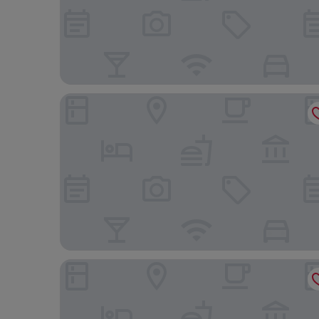
La Quinta Inn & Suites by Wyndham USF (Near Bu
HomeTowne Studios by Red Roof Tampa - Airport