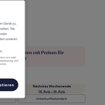
em Gerät zu,
eiten. Sie
 oder
rden unseren
n:
Mehr sparen mit Preisen für
Mitglieder
chern von oder
rbeleistung und
boten.
ptieren
Nächstes Wochenende
14. Aug. - 16. Aug.
Unterkunftsstandard