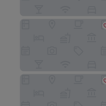
Holiday Inn Express Hotel & Suites New Tampa I-
SpringHill Suites by Marriott Tampa Suncoast Par