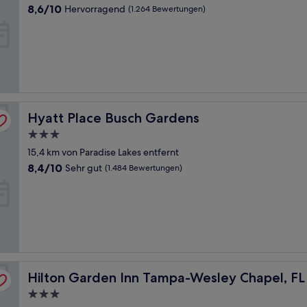
Unterkunft
8.6
8,6/10
Hervorragend
(1.264 Bewertungen)
von
10,
Hervorragend,
(1.264
Bewertungen)
Hyatt Place Busch Gardens
Hyatt Place Busch Gardens
3.0-
Sterne-
15,4 km von Paradise Lakes entfernt
Unterkunft
8.4
8,4/10
Sehr gut
(1.484 Bewertungen)
von
10,
Sehr
gut,
(1.484
Bewertungen)
Hilton Garden Inn Tampa-Wesley Chapel, FL
Hilton Garden Inn Tampa-Wesley Chapel, FL
3.0-