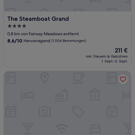
The Steamboat Grand
The Steamboat Grand
4.0-
Sterne-
0,8 km von Fairway Meadows entfernt
Unterkunft
8.6
8,6/10
Hervorragend
(1.006 Bewertungen)
von
Der
211 €
10,
Preis
Hervorragend,
inkl. Steuern & Gebühren
beträgt
1. Sept.–2. Sept.
(1.006
211 €
Bewertungen)
Legacy Vacation Resorts - Steamboat Hilltop