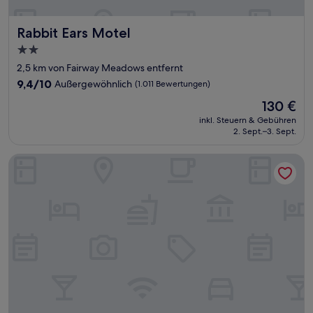
Rabbit Ears Motel
Rabbit Ears Motel
2.0-
Sterne-
2,5 km von Fairway Meadows entfernt
Unterkunft
9.4
9,4/10
Außergewöhnlich
(1.011 Bewertungen)
von
Der
130 €
10,
Preis
Außergewöhnlich,
inkl. Steuern & Gebühren
beträgt
2. Sept.–3. Sept.
(1.011
130 €
Bewertungen)
Quality Inn & Suites Steamboat Springs