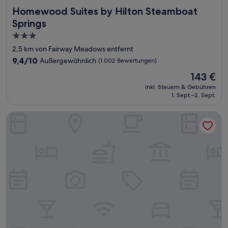
Homewood Suites by Hilton Steamboat Springs
Homewood Suites by Hilton Steamboat
Springs
3.0-
Sterne-
2,5 km von Fairway Meadows entfernt
Unterkunft
9.4
9,4/10
Außergewöhnlich
(1.002 Bewertungen)
von
Der
143 €
10,
Preis
Außergewöhnlich,
inkl. Steuern & Gebühren
beträgt
1. Sept.–2. Sept.
(1.002
143 €
Bewertungen)
Holiday Inn Express & Suites Steamboat Springs by IHG