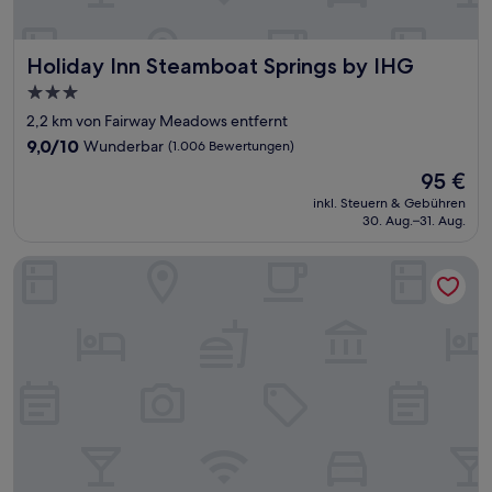
Holiday Inn Steamboat Springs by IHG
Holiday Inn Steamboat Springs by IHG
3.0-
Sterne-
2,2 km von Fairway Meadows entfernt
Unterkunft
9.0
9,0/10
Wunderbar
(1.006 Bewertungen)
von
Der
95 €
10,
Preis
Wunderbar,
inkl. Steuern & Gebühren
beträgt
30. Aug.–31. Aug.
(1.006
95 €
Bewertungen)
Rabbit Ears Motel