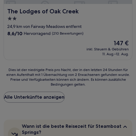
The Lodges of Oak Creek
The Lodges of Oak Creek
2.0-
Sterne-
24,9 km von Fairway Meadows entfernt
Unterkunft
8.6
8,6/10
Hervorragend
(210 Bewertungen)
von
Der
147 €
10,
Preis
Hervorragend,
inkl. Steuern & Gebühren
beträgt
11. Aug.–12. Aug.
(210
147 €
Bewertungen)
Dies
Dies ist der niedrigste Preis pro Nacht, der in den letzten 24 Stunden für
einen Aufenthalt mit 1 Übernachtung von 2 Erwachsenen gefunden wurde.
ist
Preise und Verfügbarkeiten können sich ändern. Es können zusätzliche
der
Bedingungen gelten.
niedrigste
Preis
Alle Unterkünfte anzeigen
pro
Nacht,
der
in
den
letzten
Wann
Wann ist die beste Reisezeit für Steamboat
24 Stunden
ist
Springs?
für
die