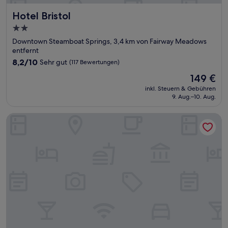
Hotel Bristol
Hotel Bristol
2.0-
Sterne-
Downtown Steamboat Springs, 3,4 km von Fairway Meadows
Unterkunft
entfernt
8.2
8,2/10
Sehr gut
(117 Bewertungen)
von
Der
149 €
10,
Preis
Sehr
inkl. Steuern & Gebühren
beträgt
9. Aug.–10. Aug.
gut,
149 €
(117
Bewertungen)
The Lodges of Oak Creek