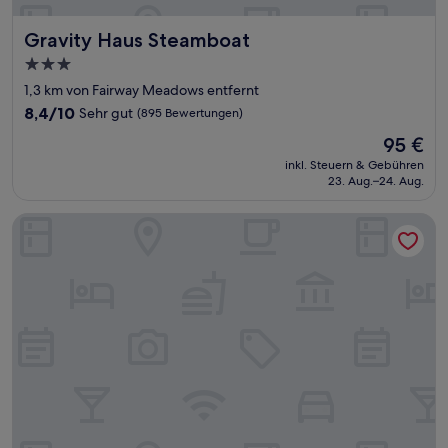
Gravity Haus Steamboat
Gravity Haus Steamboat
3.0-
Sterne-
1,3 km von Fairway Meadows entfernt
Unterkunft
8.4
8,4/10
Sehr gut
(895 Bewertungen)
von
Der
95 €
10,
Preis
Sehr
inkl. Steuern & Gebühren
beträgt
23. Aug.–24. Aug.
gut,
95 €
(895
Bewertungen)
Towneplace Suites By Marriott Steamboat Springs