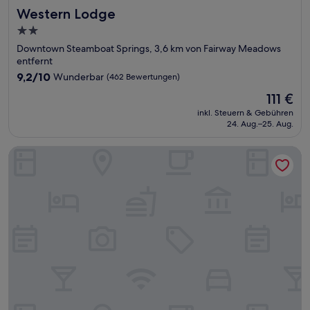
Western Lodge
Western Lodge
2.0-
Sterne-
Downtown Steamboat Springs, 3,6 km von Fairway Meadows
Unterkunft
entfernt
9.2
9,2/10
Wunderbar
(462 Bewertungen)
von
Der
111 €
10,
Preis
Wunderbar,
inkl. Steuern & Gebühren
beträgt
24. Aug.–25. Aug.
(462
111 €
Bewertungen)
The Nordic Lodge