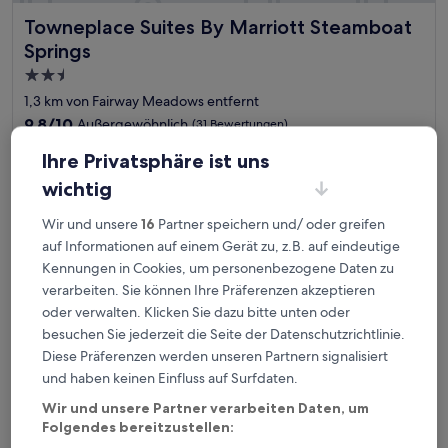
Towneplace Suites By Marriott Steamboat Springs
Towneplace Suites By Marriott Steamboat
Springs
2.5-
Sterne-
1,3 km von Fairway Meadows entfernt
Unterkunft
9.8
9,8/10
Außergewöhnlich
(31 Bewertungen)
von
Der
119 €
10,
Ihre Privatsphäre ist uns
Preis
Außergewöhnlich,
inkl. Steuern & Gebühren
wichtig
beträgt
9. Aug.–10. Aug.
(31
119 €
Bewertungen)
Wir und unsere
16
Partner speichern und/ oder greifen
Springhill Suites By Marriott Steamboat Springs
auf Informationen auf einem Gerät zu, z.B. auf eindeutige
Kennungen in Cookies, um personenbezogene Daten zu
verarbeiten. Sie können Ihre Präferenzen akzeptieren
oder verwalten. Klicken Sie dazu bitte unten oder
besuchen Sie jederzeit die Seite der Datenschutzrichtlinie.
Diese Präferenzen werden unseren Partnern signalisiert
und haben keinen Einfluss auf Surfdaten.
Wir und unsere Partner verarbeiten Daten, um
Folgendes bereitzustellen: