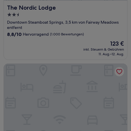
The Nordic Lodge
The Nordic Lodge
2.5-
Sterne-
Downtown Steamboat Springs, 3,5 km von Fairway Meadows
Unterkunft
entfernt
8.8
8,8/10
Hervorragend
(1.000 Bewertungen)
von
Der
123 €
10,
Preis
Hervorragend,
inkl. Steuern & Gebühren
beträgt
11. Aug.–12. Aug.
(1.000
123 €
Bewertungen)
Hotel Bristol