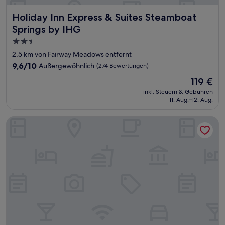
Holiday Inn Express & Suites Steamboat Springs by IHG
Holiday Inn Express & Suites Steamboat
Springs by IHG
2.5-
Sterne-
2,5 km von Fairway Meadows entfernt
Unterkunft
9.6
9,6/10
Außergewöhnlich
(274 Bewertungen)
von
Der
119 €
10,
Preis
Außergewöhnlich,
inkl. Steuern & Gebühren
beträgt
11. Aug.–12. Aug.
(274
119 €
Bewertungen)
The Fold Hotels Steamboat Springs