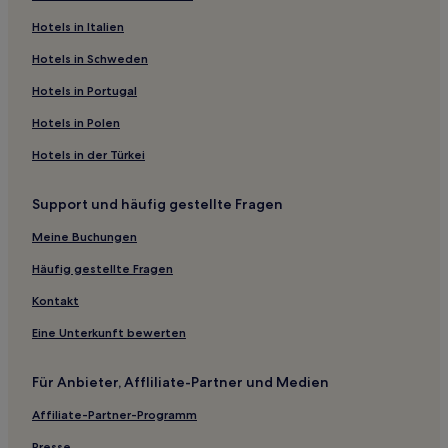
Hotels mit Küchenzeile in Colorado
Hotels in Italien
Familien in Colorado
Hotels in Schweden
Günstige in Colorado
Hotels in Portugal
Ski in Colorado
Hotels in Polen
Hotels mit Thermalbad in Colorado
Hotels in der Türkei
Hotels mit inbegriffenem Frühstück in Estes Park
Haustierfreundliche in Keystone
Support und häufig gestellte Fragen
Ski in Keystone
Meine Buchungen
Familien in Golden
Häufig gestellte Fragen
Haustierfreundliche in Golden
Kontakt
Günstige in Boulder
Eine Unterkunft bewerten
Haustierfreundliche in Boulder
Hotels mit Parkplatz in Boulder
Für Anbieter, Affliliate-Partner und Medien
Hotels mit inbegriffenem Frühstück in Vail
Affiliate-Partner-Programm
Golf in Vail
Presse