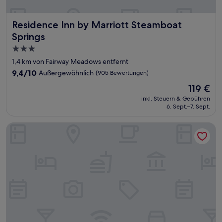
Residence Inn by Marriott Steamboat Springs
Residence Inn by Marriott Steamboat
Springs
3.0-
Sterne-
1,4 km von Fairway Meadows entfernt
Unterkunft
9.4
9,4/10
Außergewöhnlich
(905 Bewertungen)
von
Der
119 €
10,
Preis
Außergewöhnlich,
inkl. Steuern & Gebühren
beträgt
6. Sept.–7. Sept.
(905
119 €
Bewertungen)
The Steamboat Grand