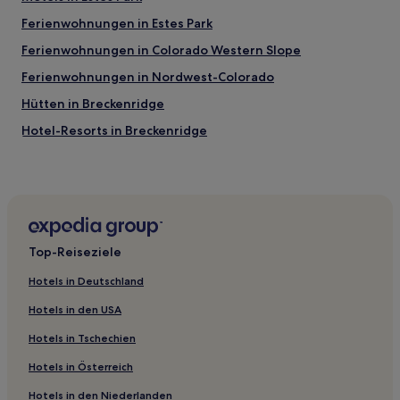
Ferienwohnungen in Estes Park
Ferienwohnungen in Colorado Western Slope
Ferienwohnungen in Nordwest-Colorado
Hütten in Breckenridge
Hotel-Resorts in Breckenridge
Ferienwohnungen in Fort Collins
Cottages in Red Feather Lakes
Ski in Winter Park
Ski in Nördliches Zentral-Colorado
Top-Reiseziele
Golf in Nördliches Zentral-Colorado
Hotels in Deutschland
Hotels mit inbegriffenem Frühstück in Nördliches Zentral-
Colorado
Hotels in den USA
Hotels mit Thermalbad in Aspen
Hotels in Tschechien
Golf in Aspen
Hotels in Österreich
Familien in Aspen
Hotels in den Niederlanden