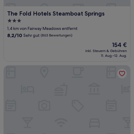
The Fold Hotels Steamboat Springs
The Fold Hotels Steamboat Springs
3.0-
Sterne-
1,4 km von Fairway Meadows entfernt
Unterkunft
8.2
8,2/10
Sehr gut
(863 Bewertungen)
von
Der
154 €
10,
Preis
Sehr
inkl. Steuern & Gebühren
beträgt
11. Aug.–12. Aug.
gut,
154 €
(863
Bewertungen)
The Village at Steamboat