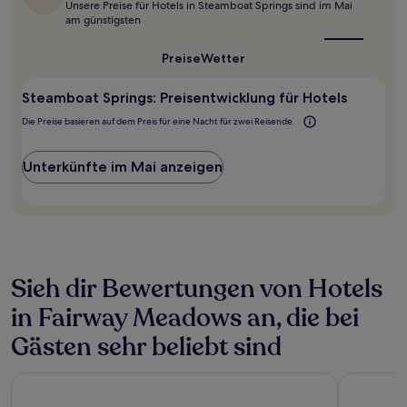
Unsere Preise für Hotels in Steamboat Springs sind im Mai
beste
einen
am günstigsten
Reisezeit
Aufenthalt
für
mit
Steamboat
Preise
Wetter
1 Übernachtung
Springs?
von
2 Erwachsenen
Steamboat Springs: Preisentwicklung für Hotels
gefunden
Die Preise basieren auf dem Preis für eine Nacht für zwei Reisende.
wurde.
Preise
und
Unterkünfte im Mai anzeigen
Verfügbarkeiten
können
sich
ändern.
Es
können
zusätzliche
Sieh dir Bewertungen von Hotels
Bedingungen
gelten.
in Fairway Meadows an, die bei
Gästen sehr beliebt sind
Towneplace Suites By Marriott Steamboat Springs
Quality In