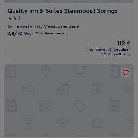
Quality Inn & Suites Steamboat Springs
Quality Inn & Suites Steamboat Springs
2.5-
Sterne-
1,9 km von Fairway Meadows entfernt
Unterkunft
7.8
7,8/10
Gut
(1.006 Bewertungen)
von
Der
112 €
10,
Preis
Gut,
inkl. Steuern & Gebühren
beträgt
30. Aug.–31. Aug.
(1.006
112 €
Bewertungen)
Homewood Suites by Hilton Steamboat Springs