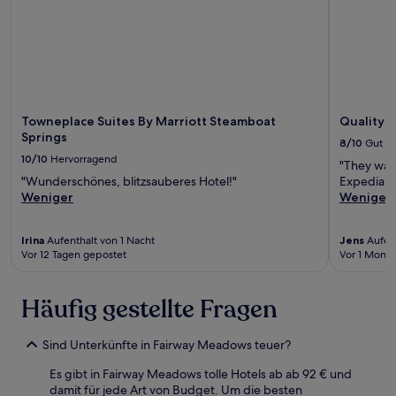
Towneplace Suites By Marriott Steamboat
Quality I
Springs
8/10
Gut
10/10
Hervorragend
"They want
"Wunderschönes, blitzsauberes Hotel!"
Expedia. T
Weniger
Weniger
Irina
Aufenthalt von 1 Nacht
Jens
Aufent
Vor 12 Tagen gepostet
Vor 1 Monat
Häufig gestellte Fragen
Sind Unterkünfte in Fairway Meadows teuer?
Es gibt in Fairway Meadows tolle Hotels ab ab 92 € und
damit für jede Art von Budget. Um die besten