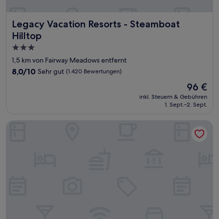
Legacy Vacation Resorts - Steamboat Hilltop
Legacy Vacation Resorts - Steamboat
Hilltop
3.0-
Sterne-
1,5 km von Fairway Meadows entfernt
Unterkunft
8.0
8,0/10
Sehr gut
(1.420 Bewertungen)
von
Der
96 €
10,
Preis
Sehr
inkl. Steuern & Gebühren
beträgt
1. Sept.–2. Sept.
gut,
96 €
(1.420
Bewertungen)
Sheraton Steamboat Resort Villas