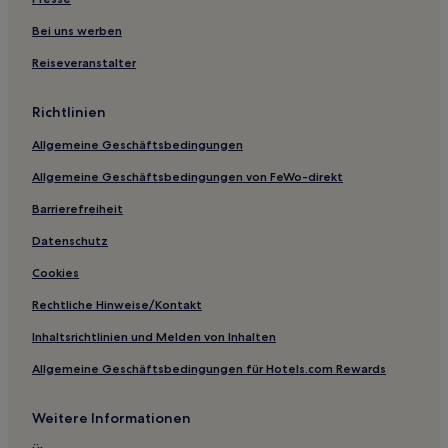
Lgbtqia-Freundliche in Loveland
Bei uns werben
Familien in Loveland
Reiseveranstalter
Hotels mit Parkplatz in Como
Haustierfreundliche in Como
Richtlinien
Günstige in Granby
Allgemeine Geschäftsbedingungen
Günstige in Beaver Creek
Allgemeine Geschäftsbedingungen von FeWo-direkt
Luxus in Beaver Creek
Barrierefreiheit
Familien in Colorado Western Slope
Datenschutz
Ski in Colorado Western Slope
Cookies
Hotels mit Wellnessbereich in Georgetown
Rechtliche Hinweise/Kontakt
Hotels mit Fitnessbereich in Georgetown
Inhaltsrichtlinien und Melden von Inhalten
Ski in Summit County
Allgemeine Geschäftsbedingungen für Hotels.com Rewards
Haustierfreundliche in Copper Mountain
Günstige in Breckenridge
Weitere Informationen
Lgbtqia-Freundliche in Breckenridge