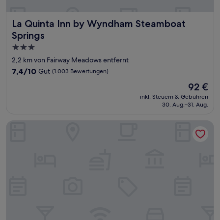
La Quinta Inn by Wyndham Steamboat Springs
La Quinta Inn by Wyndham Steamboat
Springs
3.0-
Sterne-
2,2 km von Fairway Meadows entfernt
Unterkunft
7.4
7,4/10
Gut
(1.003 Bewertungen)
von
Der
92 €
10,
Preis
Gut,
inkl. Steuern & Gebühren
beträgt
30. Aug.–31. Aug.
(1.003
92 €
Bewertungen)
Holiday Inn Steamboat Springs by IHG