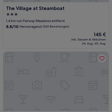
The Village at Steamboat
The Village at Steamboat
3.0-
Sterne-
1,4 km von Fairway Meadows entfernt
Unterkunft
8.8
8,8/10
Hervorragend
(565 Bewertungen)
von
Der
145 €
10,
Preis
Hervorragend,
inkl. Steuern & Gebühren
beträgt
24. Aug.–25. Aug.
(565
145 €
Bewertungen)
Western Lodge