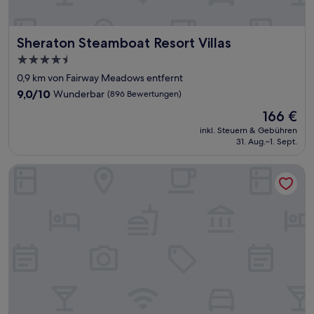
Sheraton Steamboat Resort Villas
Sheraton Steamboat Resort Villas
4.5-
Sterne-
0,9 km von Fairway Meadows entfernt
Unterkunft
9.0
9,0/10
Wunderbar
(896 Bewertungen)
von
Der
166 €
10,
Preis
Wunderbar,
inkl. Steuern & Gebühren
beträgt
31. Aug.–1. Sept.
(896
166 €
Bewertungen)
La Quinta Inn by Wyndham Steamboat Springs