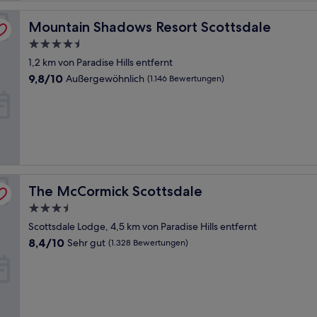
Mountain Shadows Resort Scottsdale
Mountain Shadows Resort Scottsdale
4.5-
Sterne-
1,2 km von Paradise Hills entfernt
Unterkunft
9.8
9,8/10
Außergewöhnlich
(1.146 Bewertungen)
von
10,
Außergewöhnlich,
(1.146
Bewertungen)
The McCormick Scottsdale
The McCormick Scottsdale
3.5-
Sterne-
Scottsdale Lodge, 4,5 km von Paradise Hills entfernt
Unterkunft
8.4
8,4/10
Sehr gut
(1.328 Bewertungen)
von
10,
Sehr
gut,
(1.328