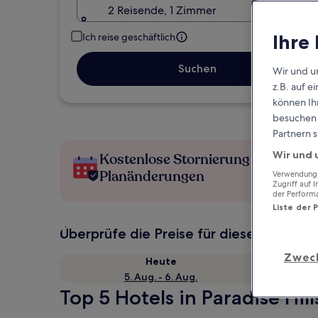
2 Reisende, 1 Zimmer
Ihre
Ich reise geschäftlich
Suchen
Wir und u
z.B. auf 
können Ihr
besuchen S
Partnern s
Wir und 
Kostenlose Stornierung bei
Planänderungen
Verwendung g
Zugriff auf 
der Perform
Liste der 
Überprüfe die Preise für diese Daten
Zwec
Heute
5. Aug. - 6. Aug.
Top 5 Hotels in Paradise Hill