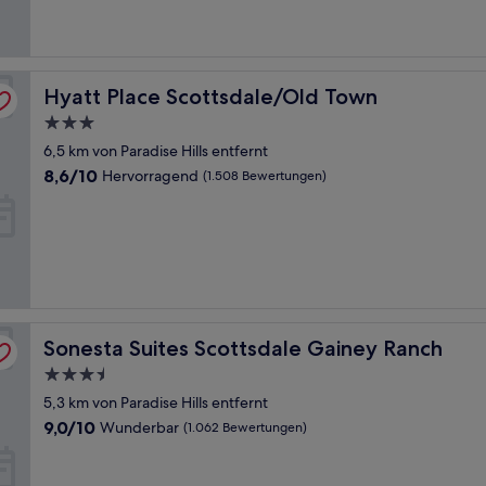
Bewertungen)
Hyatt Place Scottsdale/Old Town
Hyatt Place Scottsdale/Old Town
3.0-
Sterne-
6,5 km von Paradise Hills entfernt
Unterkunft
8.6
8,6/10
Hervorragend
(1.508 Bewertungen)
von
10,
Hervorragend,
(1.508
Bewertungen)
Sonesta Suites Scottsdale Gainey Ranch
Sonesta Suites Scottsdale Gainey Ranch
3.5-
Sterne-
5,3 km von Paradise Hills entfernt
Unterkunft
9.0
9,0/10
Wunderbar
(1.062 Bewertungen)
von
10,
Wunderbar,