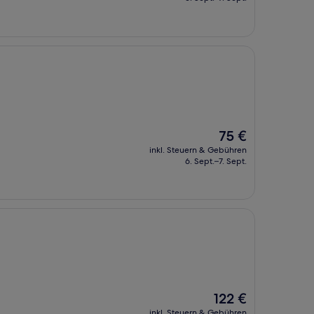
91 €
Der
75 €
Preis
inkl. Steuern & Gebühren
beträgt
6. Sept.–7. Sept.
75 €
Der
122 €
Preis
inkl. Steuern & Gebühren