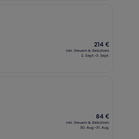
Der
214 €
Preis
inkl. Steuern & Gebühren
beträgt
2. Sept.–3. Sept.
214 €
Der
84 €
Preis
inkl. Steuern & Gebühren
beträgt
30. Aug.–31. Aug.
84 €