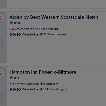
Bewertungen)
Aiden by Best Western Scottsdale North
Aiden by Best Western Scottsdale North
3.0-
Sterne-
9,3 km von Paradise Hills entfernt
Unterkunft
9.0
9,0/10
Wunderbar
(1.132 Bewertungen)
von
10,
Wunderbar,
(1.132
Bewertungen)
Hampton Inn Phoenix-Biltmore
Hampton Inn Phoenix-Biltmore
2.5-
Sterne-
6,6 km von Paradise Hills entfernt
Unterkunft
9.0
9,0/10
Wunderbar
(1.004 Bewertungen)
von
10,
Wunderbar,
(1.004