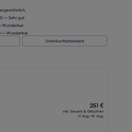
ßergewöhnlich.
10 — Sehr gut.
 — Wunderbar.
10 — Wunderbar.
Unterkunftsstandard
Der
251 €
Preis
inkl. Steuern & Gebühren
beträgt
17. Aug.–18. Aug.
251 €