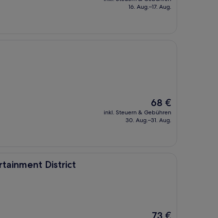
beträgt
16. Aug.–17. Aug.
122 €
Der
68 €
Preis
inkl. Steuern & Gebühren
beträgt
30. Aug.–31. Aug.
68 €
strict
rtainment District
Der
73 €