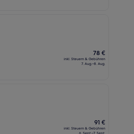
Der
78 €
Preis
inkl. Steuern & Gebühren
beträgt
7. Aug.–8. Aug.
78 €
Der
91 €
Preis
inkl. Steuern & Gebühren
beträgt
6. Sept.–7. Sept.