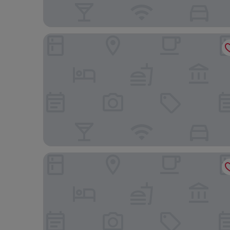
Hyatt Place Scottsdale/Old Town
Sonesta Suites Scottsdale Gainey Ranch