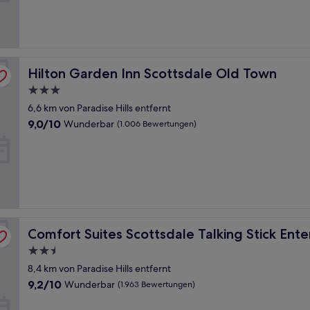
(1.062
Bewertungen)
Hilton Garden Inn Scottsdale Old Town
Hilton Garden Inn Scottsdale Old Town
3.0-
Sterne-
6,6 km von Paradise Hills entfernt
Unterkunft
9.0
9,0/10
Wunderbar
(1.006 Bewertungen)
von
10,
Wunderbar,
(1.006
Bewertungen)
ent District
Comfort Suites Scottsdale Talking Stick Entertainment Di
Comfort Suites Scottsdale Talking Stick Ente
2.5-
Sterne-
8,4 km von Paradise Hills entfernt
Unterkunft
9.2
9,2/10
Wunderbar
(1.963 Bewertungen)
von
10,