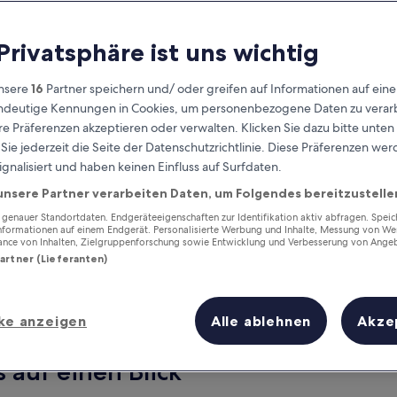
 Privatsphäre ist uns wichtig
nsere
16
Partner speichern und/ oder greifen auf Informationen auf ein
eindeutige Kennungen in Cookies, um personenbezogene Daten zu verarb
e Präferenzen akzeptieren oder verwalten. Klicken Sie dazu bitte unten
ie jederzeit die Seite der Datenschutzrichtlinie. Diese Präferenzen we
ignalisiert und haben keinen Einfluss auf Surfdaten.
unsere Partner verarbeiten Daten, um Folgendes bereitzustelle
Verdiene Prämien für jede
wahrgenommene Übernachtung
enauer Standortdaten. Endgeräteeigenschaften zur Identifikation aktiv abfragen. Spei
Informationen auf einem Endgerät. Personalisierte Werbung und Inhalte, Messung von We
ance von Inhalten, Zielgruppenforschung sowie Entwicklung und Verbesserung von Ange
Partner (Lieferanten)
ke anzeigen
Alle ablehnen
Akze
Morgen
Dieses Wochenende
6. Aug. - 7. Aug.
7. Aug. - 9. Aug.
s auf einen Blick