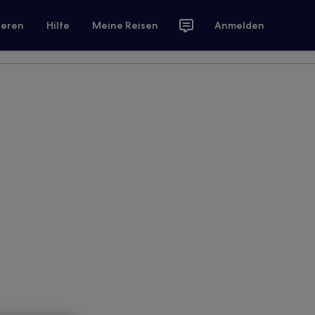
ieren
Hilfe
Meine Reisen
Anmelden