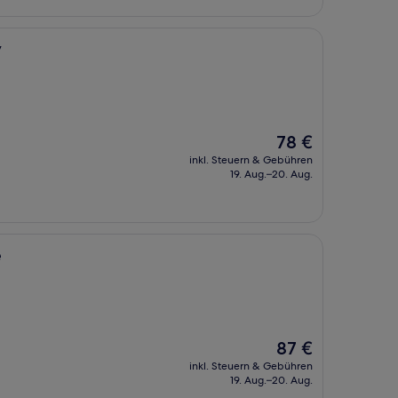
y
Der
78 €
Preis
inkl. Steuern & Gebühren
beträgt
19. Aug.–20. Aug.
78 €
e
Der
87 €
Preis
inkl. Steuern & Gebühren
beträgt
19. Aug.–20. Aug.
87 €