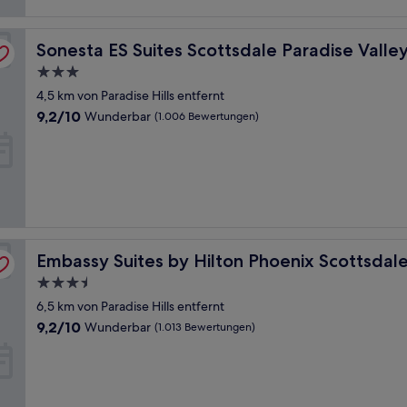
Bewertungen)
Sonesta ES Suites Scottsdale Paradise Valley
Sonesta ES Suites Scottsdale Paradise Valle
3.0-
Sterne-
4,5 km von Paradise Hills entfernt
Unterkunft
9.2
9,2/10
Wunderbar
(1.006 Bewertungen)
von
10,
Wunderbar,
(1.006
Bewertungen)
Embassy Suites by Hilton Phoenix Scottsdale
Embassy Suites by Hilton Phoenix Scottsdal
3.5-
Sterne-
6,5 km von Paradise Hills entfernt
Unterkunft
9.2
9,2/10
Wunderbar
(1.013 Bewertungen)
von
10,
Wunderbar,
(1.013