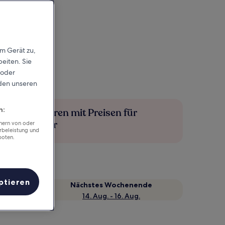
em Gerät zu,
eiten. Sie
 oder
rden unseren
n:
Mehr sparen mit Preisen für
Mitglieder
chern von oder
rbeleistung und
boten.
ptieren
Nächstes Wochenende
14. Aug. - 16. Aug.