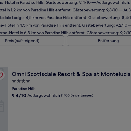
e-Hotel in Paradise Hills. Gästebewertung: 9,4/10 — Außergewöhnlich.
el in 1,2 km von Paradise Hills entfernt. Gästebewertung: 9,8/10 — Au
tsdale Lodge, 4,5 km von Paradise Hills entfernt. Gästebewertung: 8,4/
-Hotel in 4,5 km von Paradise Hills entfernt. Gästebewertung: 9,2/10
rne-Hotel in 6,5 km von Paradise Hills entfernt. Gästebewertung: 9,2/
Preis (aufsteigend)
Entfernung
Omni Scottsdale Resort & Spa at Montelucia
Omni Scottsdale Resort & Spa at Montelucia
4.0-
Sterne-
Paradise Hills
Unterkunft
9.4
9,4/10
Außergewöhnlich
(1.106 Bewertungen)
von
10,
Außergewöhnlich,
(1.106
Bewertungen)