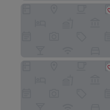
Mountain Shadows Resort Scottsdale
The McCormick Scottsdale