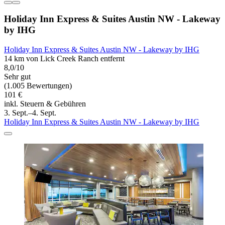
Holiday Inn Express & Suites Austin NW - Lakeway
by IHG
Holiday Inn Express & Suites Austin NW - Lakeway by IHG
14 km von Lick Creek Ranch entfernt
8,0/10
Sehr gut
(1.005 Bewertungen)
101 €
inkl. Steuern & Gebühren
3. Sept.–4. Sept.
Holiday Inn Express & Suites Austin NW - Lakeway by IHG