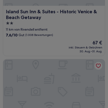
Island Sun Inn & Suites - Historic Venice & Beach Getaway
Island Sun Inn & Suites - Historic Venice &
Beach Getaway
2.0-
Sterne-
11 km von Rivendell entfernt
Unterkunft
7.6
7,6/10
Gut
(1.008 Bewertungen)
von
Der
67 €
10,
Preis
Gut,
inkl. Steuern & Gebühren
beträgt
30. Aug.–31. Aug.
(1.008
67 €
Bewertungen)
Siesta Heron Suites & Villas