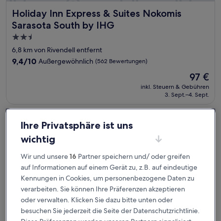
Holiday Inn Express & Suites Nokomis Sarasota South by 
Holiday Inn Express & Suites Nokomis
Sarasota South by IHG
2.5-
Sterne-
6,8 km von Rivendell entfernt
Unterkunft
9.4
9,4/10
Außergewöhnlich
(562 Bewertungen)
von
Der
97 €
10,
Preis
Außergewöhnlich,
inkl. Steuern & Gebühren
beträgt
3. Sept.–4. Sept.
(562
97 €
Bewertungen)
Inn at the Beach
Ihre Privatsphäre ist uns
wichtig
Wir und unsere
16
Partner speichern und/ oder greifen
auf Informationen auf einem Gerät zu, z.B. auf eindeutige
Kennungen in Cookies, um personenbezogene Daten zu
verarbeiten. Sie können Ihre Präferenzen akzeptieren
oder verwalten. Klicken Sie dazu bitte unten oder
besuchen Sie jederzeit die Seite der Datenschutzrichtlinie.