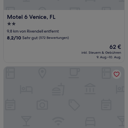
Motel 6 Venice, FL
Motel 6 Venice, FL
2.0-
Sterne-
9,8 km von Rivendell entfernt
Unterkunft
8.2
8,2/10
Sehr gut
(572 Bewertungen)
von
Der
62 €
10,
Preis
Sehr
inkl. Steuern & Gebühren
beträgt
9. Aug.–10. Aug.
gut,
62 €
(572
Bewertungen)
Holiday Inn Express Sarasota East - I-75 by IHG