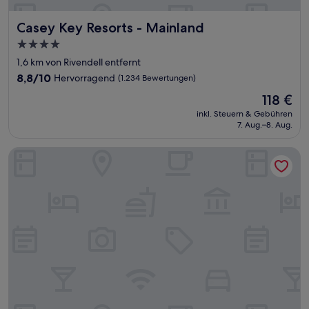
Casey Key Resorts - Mainland
Casey Key Resorts - Mainland
4.0-
Sterne-
1,6 km von Rivendell entfernt
Unterkunft
8.8
8,8/10
Hervorragend
(1.234 Bewertungen)
von
Der
118 €
10,
Preis
Hervorragend,
inkl. Steuern & Gebühren
beträgt
7. Aug.–8. Aug.
(1.234
118 €
Bewertungen)
Holiday Inn Express & Suites Nokomis Sarasota South by IH