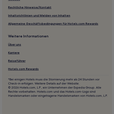
Hotels mit Pool in Boca Grande
Rechtliche Hinweise/Kontakt
Strand in Pass-a-Grille
Inhaltsrichtlinien und Melden von Inhalten
Strand in Bradenton Beach
Allgemeine Geschäftsbedingungen für Hotels.com Rewards
Günstige in Siesta Key Village
Weitere Informationen
Hotels mit Küchenzeile in Siesta Key Village
Familien in Venedig
Über uns
Hotels mit Fitnessbereich in Venedig
Karriere
Lgbtqia-Freundliche in Venedig
Reiseführer
Haustierfreundliche in Venedig
Hotels.com Rewards
Familien in Treasure Island
*Bei einigen Hotels muss die Stornierung mehr als 24 Stunden vor
Lgbtqia-Freundliche in Treasure Island
Check-in erfolgen. Weitere Details auf der Website.
© 2026 Hotels.com, L.P., ein Unternehmen der Expedia Group. Alle
Günstige in Anna Maria
Rechte vorbehalten. Hotels.com und das Hotels.com-Logo sind
Handelsmarken oder eingetragene Handelsmarken von Hotels.com, L.P.
Strand in Strände von Clearwater-St. Pete
Golf in Bradenton
Business in Landkreis Charlotte