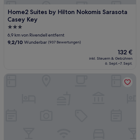
Home2 Suites by Hilton Nokomis Sarasota Casey Key
Home2 Suites by Hilton Nokomis Sarasota
Casey Key
3.0-
Sterne-
6,9 km von Rivendell entfernt
Unterkunft
9.2
9,2/10
Wunderbar
(937 Bewertungen)
von
Der
132 €
10,
Preis
Wunderbar,
inkl. Steuern & Gebühren
beträgt
6. Sept.–7. Sept.
(937
132 €
Bewertungen)
Best Western Plus Ambassador Suites Venice