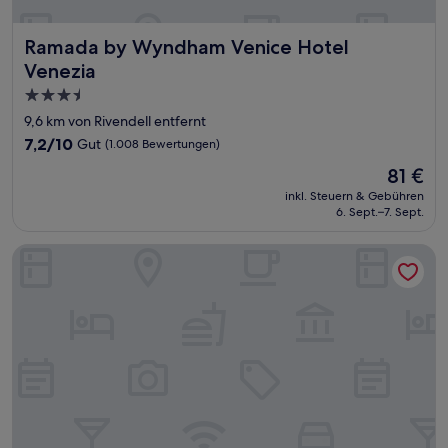
Ramada by Wyndham Venice Hotel Venezia
Ramada by Wyndham Venice Hotel
Venezia
3.5-
Sterne-
9,6 km von Rivendell entfernt
Unterkunft
7.2
7,2/10
Gut
(1.008 Bewertungen)
von
Der
81 €
10,
Preis
Gut,
inkl. Steuern & Gebühren
beträgt
6. Sept.–7. Sept.
(1.008
81 €
Bewertungen)
Motel 6 Venice, FL