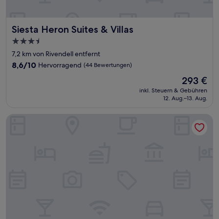
Siesta Heron Suites & Villas
Siesta Heron Suites & Villas
3.5-
Sterne-
7,2 km von Rivendell entfernt
Unterkunft
8.6
8,6/10
Hervorragend
(44 Bewertungen)
von
Der
293 €
10,
Preis
Hervorragend,
inkl. Steuern & Gebühren
beträgt
12. Aug.–13. Aug.
(44
293 €
Bewertungen)
Ramada by Wyndham Venice Hotel Venezia