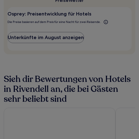
Preise
Wetter
für
mit
Osprey?
1 Übernachtung
Osprey: Preisentwicklung für Hotels
von
2 Erwachsenen
Die Preise basieren auf dem Preis für eine Nacht für zwei Reisende.
gefunden
wurde.
Preise
Unterkünfte im August anzeigen
und
Verfügbarkeiten
können
sich
ändern.
Es
können
Sieh dir Bewertungen von Hotels
zusätzliche
in Rivendell an, die bei Gästen
Bedingungen
gelten.
sehr beliebt sind
Carlisle Inn
Inn at the