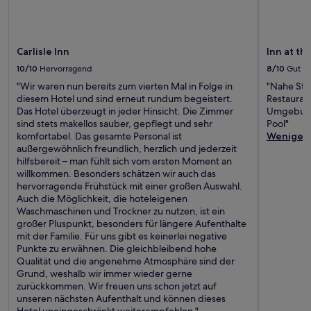
Carlisle Inn
Inn at th
10/10
Hervorragend
8/10
Gut
"Wir waren nun bereits zum vierten Mal in Folge in
"Nahe Stra
diesem Hotel und sind erneut rundum begeistert.
Restauran
Das Hotel überzeugt in jeder Hinsicht. Die Zimmer
Umgebung,
sind stets makellos sauber, gepflegt und sehr
Pool"
komfortabel. Das gesamte Personal ist
Weniger
außergewöhnlich freundlich, herzlich und jederzeit
hilfsbereit – man fühlt sich vom ersten Moment an
willkommen. Besonders schätzen wir auch das
hervorragende Frühstück mit einer großen Auswahl.
Auch die Möglichkeit, die hoteleigenen
Waschmaschinen und Trockner zu nutzen, ist ein
großer Pluspunkt, besonders für längere Aufenthalte
mit der Familie. Für uns gibt es keinerlei negative
Punkte zu erwähnen. Die gleichbleibend hohe
Qualität und die angenehme Atmosphäre sind der
Grund, weshalb wir immer wieder gerne
zurückkommen. Wir freuen uns schon jetzt auf
unseren nächsten Aufenthalt und können dieses