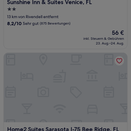
Sunshine Inn & Suites Venice, FL
Sunshine Inn & Suites Venice, FL
2.0-
Sterne-
13 km von Rivendell entfernt
Unterkunft
8.2
8,2/10
Sehr gut
(875 Bewertungen)
von
Der
56 €
10,
Preis
Sehr
inkl. Steuern & Gebühren
beträgt
23. Aug.–24. Aug.
gut,
56 €
(875
Bewertungen)
Home2 Suites Sarasota I-75 Bee Ridge, FL
Home2 Suites Sarasota I-75 Bee Ridge, FL
Home2 Suites Sarasota I-75 Bee Ridge, FL