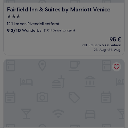
Fairfield Inn & Suites by Marriott Venice
Fairfield Inn & Suites by Marriott Venice
3.0-
Sterne-
12,1 km von Rivendell entfernt
Unterkunft
9.2
9,2/10
Wunderbar
(1.011 Bewertungen)
von
Der
95 €
10,
Preis
Wunderbar,
inkl. Steuern & Gebühren
beträgt
23. Aug.–24. Aug.
(1.011
95 €
Bewertungen)
Quality Inn - Near Serenoa Golf Club