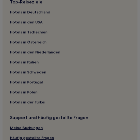
Top-Reiseziele
Palmer Ranch: Hotels
Hotels in Deutschland
Laurel Hotels
Hotels in den USA
San Remo: Hotels
Hotels in Tschechien
Hotels nahe Heritage Oaks Golf and Country Club
Hotels in Österreich
Hotels nahe Sarasota Memorial Hospital
Hotels in den Niederlanden
Bay Island: Hotels
Ridge Wood Heights: Hotels
Hotels in Italien
Sarasota County: Hotels
Hotels in Schweden
Venice East: Hotels
Hotels in Portugal
Stadtzentrum Sarasota: Hotels
Hotels in Polen
Arlington Park: Hotels
Hotels in der Türkei
Bee Ridge: Hotels
Support und häufig gestellte Fragen
Sarasota Hotels
Indian Beach Sapphire Shores: Hotels
Meine Buchungen
Hotels nahe St. Armands Circle
Häufig gestellte Fragen