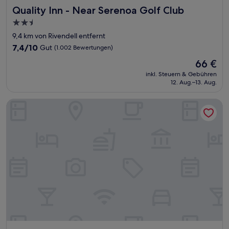
Quality Inn - Near Serenoa Golf Club
Quality Inn - Near Serenoa Golf Club
2.5-
Sterne-
9,4 km von Rivendell entfernt
Unterkunft
7.4
7,4/10
Gut
(1.002 Bewertungen)
von
Der
66 €
10,
Preis
Gut,
inkl. Steuern & Gebühren
beträgt
12. Aug.–13. Aug.
(1.002
66 €
Bewertungen)
Island Breeze Inn