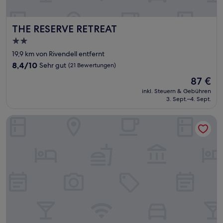
THE RESERVE RETREAT
THE RESERVE RETREAT
2.0-
Sterne-
19,9 km von Rivendell entfernt
Unterkunft
8.4
8,4/10
Sehr gut
(21 Bewertungen)
von
Der
87 €
10,
Preis
Sehr
inkl. Steuern & Gebühren
beträgt
3. Sept.–4. Sept.
gut,
87 €
(21
Bewertungen)
Hampton Inn Sarasota - I-75 Bee Ridge