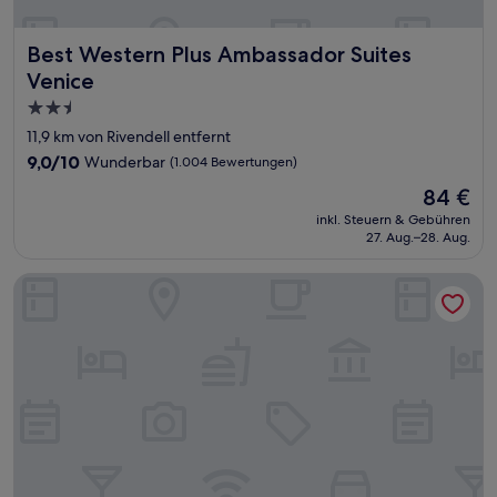
Best Western Plus Ambassador Suites Venice
Best Western Plus Ambassador Suites
Venice
2.5-
Sterne-
11,9 km von Rivendell entfernt
Unterkunft
9.0
9,0/10
Wunderbar
(1.004 Bewertungen)
von
Der
84 €
10,
Preis
Wunderbar,
inkl. Steuern & Gebühren
beträgt
27. Aug.–28. Aug.
(1.004
84 €
Bewertungen)
Comfort Suites Sarasota - Siesta Key