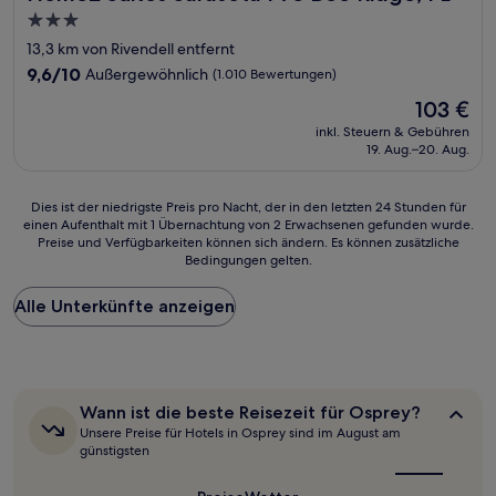
3.0-
Sterne-
13,3 km von Rivendell entfernt
Unterkunft
9.6
9,6/10
Außergewöhnlich
(1.010 Bewertungen)
von
Der
103 €
10,
Preis
Außergewöhnlich,
inkl. Steuern & Gebühren
beträgt
19. Aug.–20. Aug.
(1.010
103 €
Bewertungen)
Dies
Dies ist der niedrigste Preis pro Nacht, der in den letzten 24 Stunden für
einen Aufenthalt mit 1 Übernachtung von 2 Erwachsenen gefunden wurde.
ist
Preise und Verfügbarkeiten können sich ändern. Es können zusätzliche
der
Bedingungen gelten.
niedrigste
Preis
Alle Unterkünfte anzeigen
pro
Nacht,
der
in
den
letzten
Wann
Wann ist die beste Reisezeit für Osprey?
24 Stunden
ist
Unsere Preise für Hotels in Osprey sind im August am
für
die
günstigsten
beste
einen
Reisezeit
Aufenthalt