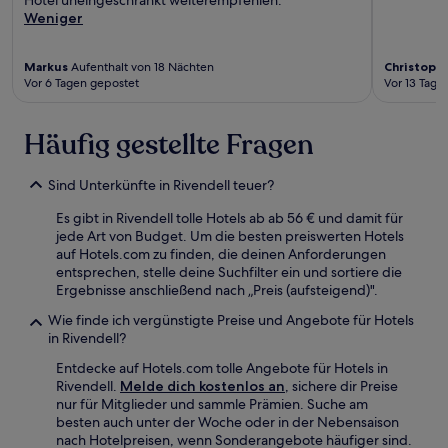
Hotel uneingeschränkt weiterempfehlen."
Weniger
Markus
Aufenthalt von 18 Nächten
Christoph
Vor 6 Tagen gepostet
Vor 13 Tage
Häufig gestellte Fragen
Sind Unterkünfte in Rivendell teuer?
Es gibt in Rivendell tolle Hotels ab ab 56 € und damit für
jede Art von Budget. Um die besten preiswerten Hotels
auf Hotels.com zu finden, die deinen Anforderungen
entsprechen, stelle deine Suchfilter ein und sortiere die
Ergebnisse anschließend nach „Preis (aufsteigend)".
Wie finde ich vergünstigte Preise und Angebote für Hotels
in Rivendell?
Entdecke auf Hotels.com tolle Angebote für Hotels in
Rivendell.
Melde dich kostenlos an
, sichere dir Preise
nur für Mitglieder und sammle Prämien. Suche am
besten auch unter der Woche oder in der Nebensaison
nach Hotelpreisen, wenn Sonderangebote häufiger sind.