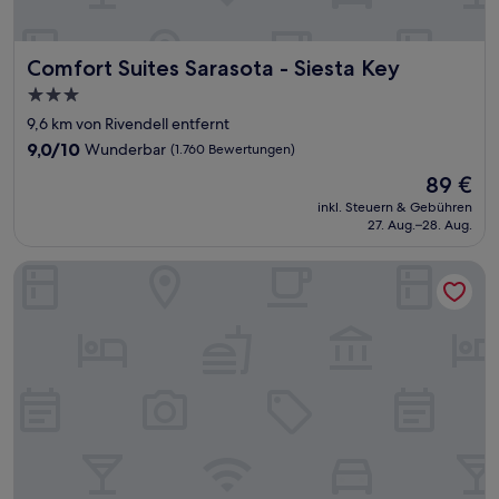
Comfort Suites Sarasota - Siesta Key
Comfort Suites Sarasota - Siesta Key
3.0-
Sterne-
9,6 km von Rivendell entfernt
Unterkunft
9.0
9,0/10
Wunderbar
(1.760 Bewertungen)
von
Der
89 €
10,
Preis
Wunderbar,
inkl. Steuern & Gebühren
beträgt
27. Aug.–28. Aug.
(1.760
89 €
Bewertungen)
Island Sun Inn & Suites - Historic Venice & Beach Getaway