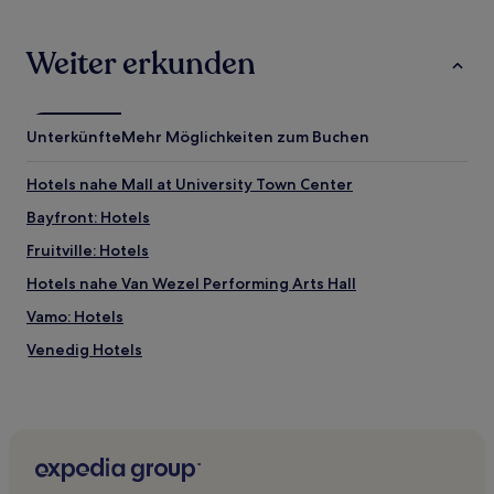
Weiter erkunden
Unterkünfte
Mehr Möglichkeiten zum Buchen
Hotels nahe Mall at University Town Center
Bayfront: Hotels
Fruitville: Hotels
Hotels nahe Van Wezel Performing Arts Hall
Vamo: Hotels
Venedig Hotels
South Sarasota: Hotels
Gulf Gate Estates: Hotels
Central Sarasota: Hotels
Hotels nahe Doctors Hospital of Sarasota