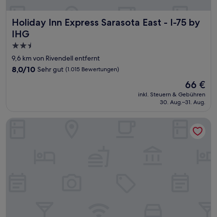
Holiday Inn Express Sarasota East - I-75 by IHG
Holiday Inn Express Sarasota East - I-75 by
IHG
2.5-
Sterne-
9,6 km von Rivendell entfernt
Unterkunft
8.0
8,0/10
Sehr gut
(1.015 Bewertungen)
von
Der
66 €
10,
Preis
Sehr
inkl. Steuern & Gebühren
beträgt
30. Aug.–31. Aug.
gut,
66 €
(1.015
Bewertungen)
THE RESERVE RETREAT