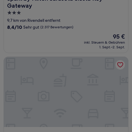
Gateway
3.0-
Sterne-
9,7 km von Rivendell entfernt
Unterkunft
8.4
8,4/10
Sehr gut
(2.317 Bewertungen)
von
Der
95 €
10,
Preis
Sehr
inkl. Steuern & Gebühren
beträgt
1. Sept.–2. Sept.
gut,
95 €
(2.317
Bewertungen)
Sunshine Inn & Suites Venice, FL