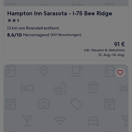
Hampton Inn Sarasota - I-75 Bee Ridge
Hampton Inn Sarasota - I-75 Bee Ridge
2.5-
Sterne-
13 km von Rivendell entfernt
Unterkunft
8.6
8,6/10
Hervorragend
(547 Bewertungen)
von
Der
91 €
10,
Preis
Hervorragend,
inkl. Steuern & Gebühren
beträgt
13. Aug.–14. Aug.
(547
91 €
Bewertungen)
Fairfield Inn & Suites by Marriott Venice