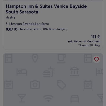
Hampton Inn & Suites Venice Bayside South Sarasota
Hampton Inn & Suites Venice Bayside
South Sarasota
2.5-
Sterne-
8,4 km von Rivendell entfernt
Unterkunft
8.8
8,8/10
Hervorragend
(1.007 Bewertungen)
von
Der
111 €
10,
Preis
Hervorragend,
inkl. Steuern & Gebühren
beträgt
19. Aug.–20. Aug.
(1.007
111 €
Bewertungen)
Home2 Suites by Hilton Nokomis Sarasota Casey Key