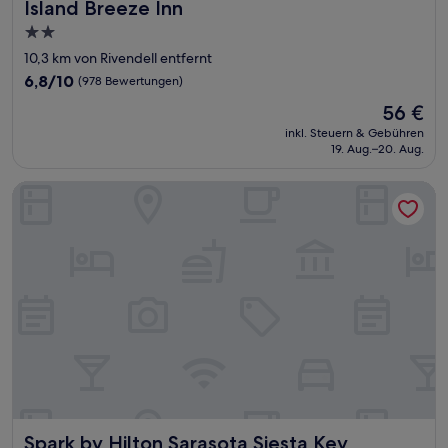
Island Breeze Inn
Island Breeze Inn
2.0-
Sterne-
10,3 km von Rivendell entfernt
Unterkunft
6.8
6,8/10
(978 Bewertungen)
von
Der
56 €
10,
Preis
(978
inkl. Steuern & Gebühren
beträgt
19. Aug.–20. Aug.
Bewertungen)
56 €
Spark by Hilton Sarasota Siesta Key Gateway
Spark by Hilton Sarasota Siesta Key Gateway
Spark by Hilton Sarasota Siesta Key