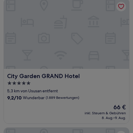
City Garden GRAND Hotel
City Garden GRAND Hotel
City Garden GRAND Hotel
5.0-
Sterne-
5,3 km von Ususan entfernt
Unterkunft
9.2
9,2/10
Wunderbar
(1.889 Bewertungen)
von
Der
66 €
10,
Preis
Wunderbar,
inkl. Steuern & Gebühren
beträgt
8. Aug.–9. Aug.
(1.889
66 €
Bewertungen)
Hilton Manila Newport World Resorts