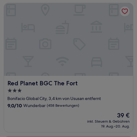
Red Planet BGC The Fort
Red Planet BGC The Fort
Red Planet BGC The Fort
3.0-
Sterne-
Bonifacio Global City, 3,4 km von Ususan entfernt
Unterkunft
9.0
9,0/10
Wunderbar
(458 Bewertungen)
von
Der
39 €
10,
Preis
Wunderbar,
inkl. Steuern & Gebühren
beträgt
19. Aug.–20. Aug.
(458
39 €
Bewertungen)