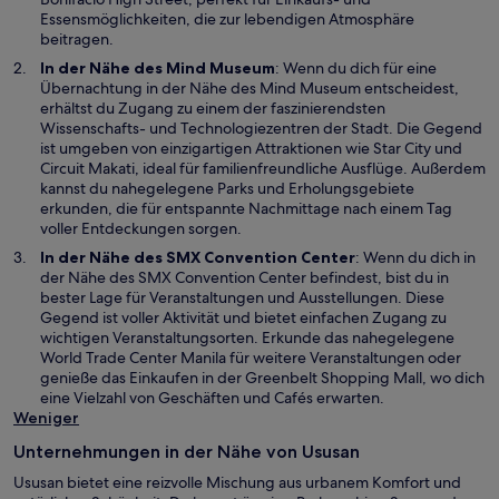
n
Essensmöglichkeiten, die zur lebendigen Atmosphäre
e
beitragen.
m
W
In der Nähe des
Mind Museum
: Wenn du dich für eine
n
i
Übernachtung in der Nähe des Mind Museum entscheidest,
e
r
erhältst du Zugang zu einem der faszinierendsten
u
d
Wissenschafts- und Technologiezentren der Stadt. Die Gegend
e
i
ist umgeben von einzigartigen Attraktionen wie Star City und
n
n
Circuit Makati, ideal für familienfreundliche Ausflüge. Außerdem
F
e
kannst du nahegelegene Parks und Erholungsgebiete
e
i
erkunden, die für entspannte Nachmittage nach einem Tag
n
n
voller Entdeckungen sorgen.
s
e
W
In der Nähe des
SMX Convention Center
: Wenn du dich in
t
m
i
der Nähe des SMX Convention Center befindest, bist du in
e
n
r
bester Lage für Veranstaltungen und Ausstellungen. Diese
r
e
d
Gegend ist voller Aktivität und bietet einfachen Zugang zu
g
u
i
wichtigen Veranstaltungsorten. Erkunde das nahegelegene
e
e
n
World Trade Center Manila für weitere Veranstaltungen oder
ö
n
e
genieße das Einkaufen in der Greenbelt Shopping Mall, wo dich
f
F
i
eine Vielzahl von Geschäften und Cafés erwarten.
f
e
n
Weniger
n
n
e
e
s
Unternehmungen in der Nähe von Ususan
m
t
t
n
Ususan bietet eine reizvolle Mischung aus urbanem Komfort und
e
e