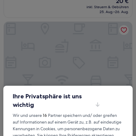
20 €
10,
Preis
Gut,
inkl. Steuern & Gebühren
beträgt
25. Aug.–26. Aug.
(8
20 €
Bewertungen)
Affordable stays in taguig near bgc
Ihre Privatsphäre ist uns
Affordable stays in taguig near bgc
Affordable stays in taguig near bgc
wichtig
2.0-
Sterne-
Wir und unsere
16
Partner speichern und/ oder greifen
Ususan
Unterkunft
auf Informationen auf einem Gerät zu, z.B. auf eindeutige
5.4
5,4/10
(3 Bewertungen)
von
Kennungen in Cookies, um personenbezogene Daten zu
Der
26 €
10,
verarbeiten. Sie können Ihre Präferenzen akzeptieren