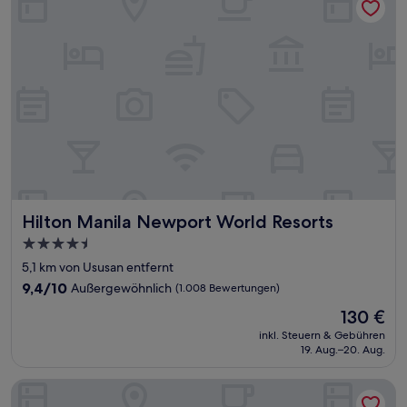
Hilton Manila Newport World Resorts
Hilton Manila Newport World Resorts
4.5-
Sterne-
5,1 km von Ususan entfernt
Unterkunft
9.4
9,4/10
Außergewöhnlich
(1.008 Bewertungen)
von
Der
130 €
10,
Preis
Außergewöhnlich,
inkl. Steuern & Gebühren
beträgt
19. Aug.–20. Aug.
(1.008
130 €
Bewertungen)
Makati Shangri-La, Manila