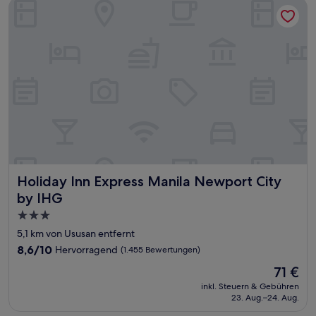
Holiday Inn Express Manila Newport City by IHG
Holiday Inn Express Manila Newport City by IHG
Holiday Inn Express Manila Newport City
by IHG
3.0-
Sterne-
5,1 km von Ususan entfernt
Unterkunft
8.6
8,6/10
Hervorragend
(1.455 Bewertungen)
von
Der
71 €
10,
Preis
Hervorragend,
inkl. Steuern & Gebühren
beträgt
23. Aug.–24. Aug.
(1.455
71 €
Bewertungen)