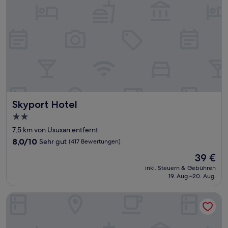
Skyport Hotel
Skyport Hotel
2.0-
Sterne-
7,5 km von Ususan entfernt
Unterkunft
8.0
8,0/10
Sehr gut
(417 Bewertungen)
von
Der
39 €
10,
Preis
Sehr
inkl. Steuern & Gebühren
beträgt
19. Aug.–20. Aug.
gut,
39 €
(417
Bewertungen)
1898 Hotel Colonia En Las Filipinas