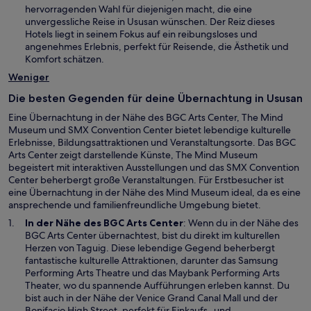
n
i
hervorragenden Wahl für diejenigen macht, die eine
n
s
n
unvergessliche Reise in Ususan wünschen. Der Reiz dieses
e
t
e
Hotels liegt in seinem Fokus auf ein reibungsloses und
t
e
m
angenehmes Erlebnis, perfekt für Reisende, die Ästhetik und
r
n
Komfort schätzen.
g
e
Weniger
e
u
ö
e
Die besten Gegenden für deine Übernachtung in Ususan
f
n
f
Eine Übernachtung in der Nähe des BGC Arts Center, The Mind
F
n
Museum und SMX Convention Center bietet lebendige kulturelle
e
e
Erlebnisse, Bildungsattraktionen und Veranstaltungsorte. Das BGC
n
t
Arts Center zeigt darstellende Künste, The Mind Museum
s
begeistert mit interaktiven Ausstellungen und das SMX Convention
t
Center beherbergt große Veranstaltungen. Für Erstbesucher ist
e
eine Übernachtung in der Nähe des Mind Museum ideal, da es eine
r
ansprechende und familienfreundliche Umgebung bietet.
g
e
W
In der Nähe des
BGC Arts Center
: Wenn du in der Nähe des
ö
i
BGC Arts Center übernachtest, bist du direkt im kulturellen
f
r
Herzen von Taguig. Diese lebendige Gegend beherbergt
f
d
fantastische kulturelle Attraktionen, darunter das Samsung
n
i
Performing Arts Theatre und das Maybank Performing Arts
e
n
Theater, wo du spannende Aufführungen erleben kannst. Du
t
e
bist auch in der Nähe der Venice Grand Canal Mall und der
i
Bonifacio High Street, perfekt für Einkaufs- und