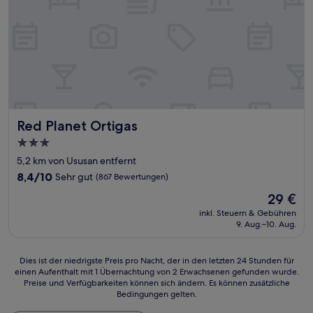
Red Planet Ortigas
Red Planet Ortigas
3.0-
Sterne-
5,2 km von Ususan entfernt
Unterkunft
8.4
8,4/10
Sehr gut
(867 Bewertungen)
von
Der
29 €
10,
Preis
Sehr
inkl. Steuern & Gebühren
beträgt
9. Aug.–10. Aug.
gut,
29 €
(867
Bewertungen)
Dies
Dies ist der niedrigste Preis pro Nacht, der in den letzten 24 Stunden für
einen Aufenthalt mit 1 Übernachtung von 2 Erwachsenen gefunden wurde.
ist
Preise und Verfügbarkeiten können sich ändern. Es können zusätzliche
der
Bedingungen gelten.
niedrigste
Preis