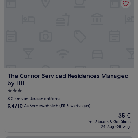
The Connor Serviced Residences Managed by HII
The Connor Serviced Residences Managed
by HII
3.0-
Sterne-
8,2 km von Ususan entfernt
Unterkunft
9.4
9,4/10
Außergewöhnlich
(115 Bewertungen)
von
Der
35 €
10,
Preis
Außergewöhnlich,
inkl. Steuern & Gebühren
beträgt
24. Aug.–25. Aug.
(115
35 €
Bewertungen)