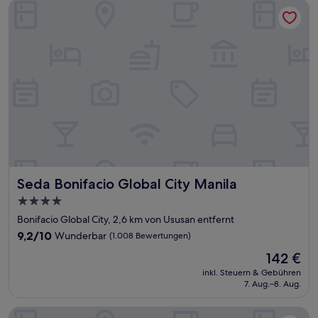
Seda Bonifacio Global City Manila
Seda Bonifacio Global City Manila
Seda Bonifacio Global City Manila
4.0-
Sterne-
Bonifacio Global City, 2,6 km von Ususan entfernt
Unterkunft
9.2
9,2/10
Wunderbar
(1.008 Bewertungen)
von
Der
142 €
10,
Preis
Wunderbar,
inkl. Steuern & Gebühren
beträgt
7. Aug.–8. Aug.
(1.008
142 €
Bewertungen)
Savoy Hotel Manila near Airport NAIA Terminal 3 MNL