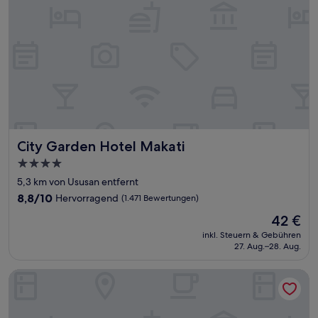
City Garden Hotel Makati
City Garden Hotel Makati
4.0-
Sterne-
5,3 km von Ususan entfernt
Unterkunft
8.8
8,8/10
Hervorragend
(1.471 Bewertungen)
von
Der
42 €
10,
Preis
Hervorragend,
inkl. Steuern & Gebühren
beträgt
27. Aug.–28. Aug.
(1.471
42 €
Bewertungen)
Belmont Hotel Manila near NAIA Terminal 3 MNL