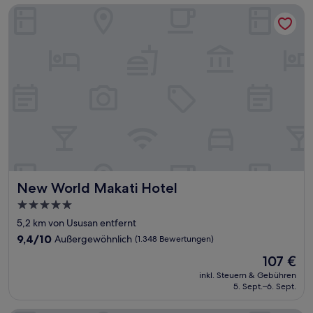
New World Makati Hotel
New World Makati Hotel
New World Makati Hotel
5.0-
Sterne-
5,2 km von Ususan entfernt
Unterkunft
9.4
9,4/10
Außergewöhnlich
(1.348 Bewertungen)
von
Der
107 €
10,
Preis
Außergewöhnlich,
inkl. Steuern & Gebühren
beträgt
5. Sept.–6. Sept.
(1.348
107 €
Bewertungen)