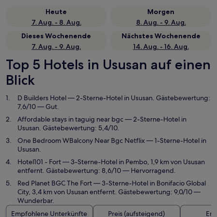
Heute
Morgen
7. Aug. - 8. Aug.
8. Aug. - 9. Aug.
Dieses Wochenende
Nächstes Wochenende
7. Aug. - 9. Aug.
14. Aug. - 16. Aug.
Top 5 Hotels in Ususan auf einen
Blick
D Builders Hotel
— 2-Sterne-Hotel in Ususan. Gästebewertung:
7,6/10 — Gut.
Affordable stays in taguig near bgc
— 2-Sterne-Hotel in
Ususan. Gästebewertung: 5,4/10.
One Bedroom WBalcony Near Bgc Netflix
— 1-Sterne-Hotel in
Ususan.
Hotel101 - Fort
— 3-Sterne-Hotel in Pembo, 1,9 km von Ususan
entfernt. Gästebewertung: 8,6/10 — Hervorragend.
Red Planet BGC The Fort
— 3-Sterne-Hotel in Bonifacio Global
City, 3,4 km von Ususan entfernt. Gästebewertung: 9,0/10 —
Wunderbar.
Empfohlene Unterkünfte
Preis (aufsteigend)
Ent