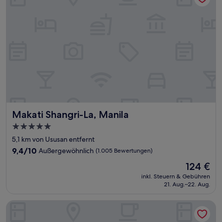
Makati Shangri-La, Manila
Makati Shangri-La, Manila
5.0-
Sterne-
5,1 km von Ususan entfernt
Unterkunft
9.4
9,4/10
Außergewöhnlich
(1.005 Bewertungen)
von
Der
124 €
10,
Preis
Außergewöhnlich,
inkl. Steuern & Gebühren
beträgt
21. Aug.–22. Aug.
(1.005
124 €
Bewertungen)
W9 Hotel and Resorts near Manila Airport