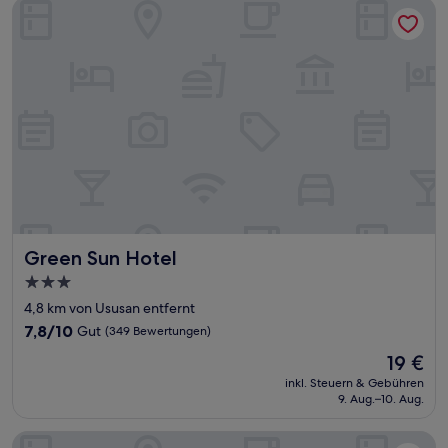
Green Sun Hotel
Green Sun Hotel
Green Sun Hotel
3.0-
Sterne-
4,8 km von Ususan entfernt
Unterkunft
7.8
7,8/10
Gut
(349 Bewertungen)
von
Der
19 €
10,
Preis
Gut,
inkl. Steuern & Gebühren
beträgt
9. Aug.–10. Aug.
(349
19 €
Bewertungen)
The Connor Serviced Residences Managed by HII