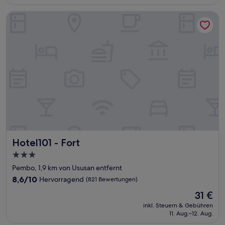
29 €
Hotel101 - Fort
Hotel101 - Fort
Hotel101 - Fort
3.0-
Sterne-
Pembo, 1,9 km von Ususan entfernt
Unterkunft
8.6
8,6/10
Hervorragend
(821 Bewertungen)
von
Der
31 €
10,
Preis
Hervorragend,
inkl. Steuern & Gebühren
beträgt
11. Aug.–12. Aug.
(821
31 €
Bewertungen)