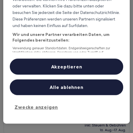
Preis
(3
inkl. Steuern & Gebühren
oder verwalten. Klicken Sie dazu bitte unten oder
beträgt
13. Aug.–14. Aug.
Bewertungen)
26 €
besuchen Sie jederzeit die Seite der Datenschutzrichtlinie.
Diese Präferenzen werden unseren Partnern signalisiert
One Bedroom WBalcony Near Bgc Netflix
und haben keinen Einfluss auf Surfdaten.
Wir und unsere Partner verarbeiten Daten, um
Folgendes bereitzustellen:
Verwendung genauer Standortdaten. Endgeräteeigenschaften zur
Identifikation aktiv abfragen. Speichern von oder Zugriff auf
Informationen auf einem Endgerät. Personalisierte Werbung und
Inhalte, Messung von Werbeleistung und der Performance von Inhalten,
Zielgruppenforschung sowie Entwicklung und Verbesserung von
Akzeptieren
Angeboten.
Liste der Partner (Lieferanten)
Alle ablehnen
One Bedroom WBalcony Near Bgc Netflix
One Bedroom WBalcony Near Bgc Netflix
1.0-
Zwecke anzeigen
Stern-
Ususan
Unterkunft
Der
29 €
Preis
inkl. Steuern & Gebühren
beträgt
16. Aug.–17. Aug.