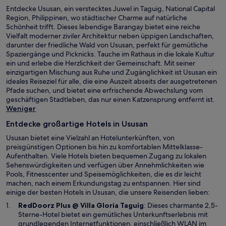
Entdecke Ususan, ein verstecktes Juwel in Taguig, National Capital
Region, Philippinen, wo städtischer Charme auf natürliche
Schönheit trifft. Dieses lebendige Barangay bietet eine reiche
Vielfalt moderner ziviler Architektur neben üppigen Landschaften,
darunter der friedliche Wald von Ususan, perfekt für gemütliche
Spaziergänge und Picknicks. Tauche im Rathaus in die lokale Kultur
ein und erlebe die Herzlichkeit der Gemeinschaft. Mit seiner
einzigartigen Mischung aus Ruhe und Zugänglichkeit ist Ususan ein
ideales Reiseziel für alle, die eine Auszeit abseits der ausgetretenen
Pfade suchen, und bietet eine erfrischende Abwechslung vom
geschäftigen Stadtleben, das nur einen Katzensprung entfernt ist.
Weniger
Entdecke großartige Hotels in Ususan
Ususan bietet eine Vielzahl an Hotelunterkünften, von
preisgünstigen Optionen bis hin zu komfortablen Mittelklasse-
Aufenthalten. Viele Hotels bieten bequemen Zugang zu lokalen
Sehenswürdigkeiten und verfügen über Annehmlichkeiten wie
Pools, Fitnesscenter und Speisemöglichkeiten, die es dir leicht
machen, nach einem Erkundungstag zu entspannen. Hier sind
einige der besten Hotels in Ususan, die unsere Reisenden lieben:
W
RedDoorz Plus @ Villa Gloria Taguig
: Dieses charmante 2,5-
i
Sterne-Hotel bietet ein gemütliches Unterkunftserlebnis mit
r
grundlegenden Internetfunktionen, einschließlich WLAN im