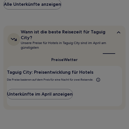
Alle Unterkünfte anzeigen
pro
Nacht,
der
in
den
letzten
Wann
Wann ist die beste Reisezeit für Taguig
24 Stunden
ist
City?
für
die
Unsere Preise für Hotels in Taguig City sind im April am
beste
einen
günstigsten
Reisezeit
Aufenthalt
für
mit
Taguig
Preise
Wetter
1 Übernachtung
City?
von
2 Erwachsenen
Taguig City: Preisentwicklung für Hotels
gefunden
Die Preise basieren auf dem Preis für eine Nacht für zwei Reisende.
wurde.
Preise
und
Unterkünfte im April anzeigen
Verfügbarkeiten
können
sich
ändern.
Es
können
zusätzliche