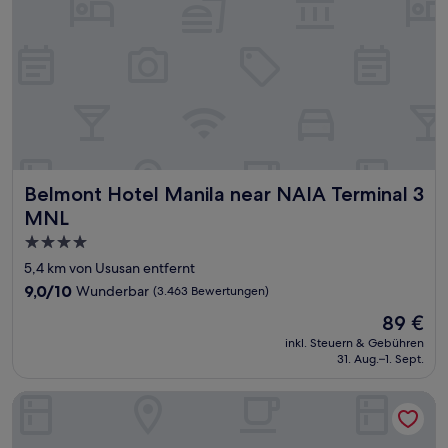
Belmont Hotel Manila near NAIA Terminal 3 MNL
Belmont Hotel Manila near NAIA Terminal 3
MNL
4.0-
Sterne-
5,4 km von Ususan entfernt
Unterkunft
9.0
9,0/10
Wunderbar
(3.463 Bewertungen)
von
Der
89 €
10,
Preis
Wunderbar,
inkl. Steuern & Gebühren
beträgt
31. Aug.–1. Sept.
(3.463
89 €
Bewertungen)
Skyport Hotel