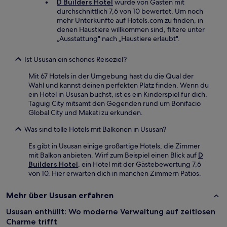
D Builders Hotel
wurde von Gästen mit
durchschnittlich 7,6 von 10 bewertet. Um noch
mehr Unterkünfte auf Hotels.com zu finden, in
denen Haustiere willkommen sind, filtere unter
„Ausstattung" nach „Haustiere erlaubt".
Ist Ususan ein schönes Reiseziel?
Mit 67 Hotels in der Umgebung hast du die Qual der
Wahl und kannst deinen perfekten Platz finden. Wenn du
ein Hotel in Ususan buchst, ist es ein Kinderspiel für dich,
Taguig City mitsamt den Gegenden rund um Bonifacio
Global City und Makati zu erkunden.
Was sind tolle Hotels mit Balkonen in Ususan?
Es gibt in Ususan einige großartige Hotels, die Zimmer
mit Balkon anbieten. Wirf zum Beispiel einen Blick auf
D
Builders Hotel
, ein Hotel mit der Gästebewertung 7,6
von 10. Hier erwarten dich in manchen Zimmern Patios.
Mehr über Ususan erfahren
Ususan enthüllt: Wo moderne Verwaltung auf zeitlosen
Charme trifft