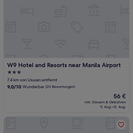
W9 Hotel and Resorts near Manila Airport
W9 Hotel and Resorts near Manila Airport
3.0-
Sterne-
7,4 km von Ususan entfernt
Unterkunft
9.0
9,0/10
Wunderbar
(20 Bewertungen)
von
Der
56 €
10,
Preis
Wunderbar,
inkl. Steuern & Gebühren
beträgt
11. Aug.–12. Aug.
(20
56 €
Bewertungen)
City Garden Hotel Makati