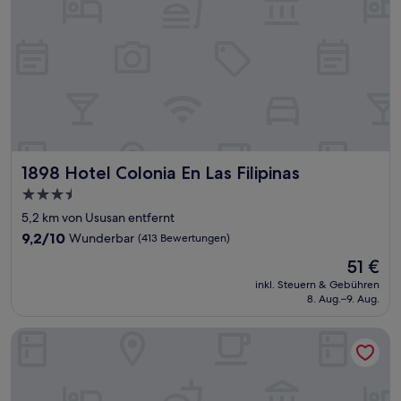
1898 Hotel Colonia En Las Filipinas
1898 Hotel Colonia En Las Filipinas
3.5-
Sterne-
5,2 km von Ususan entfernt
Unterkunft
9.2
9,2/10
Wunderbar
(413 Bewertungen)
von
Der
51 €
10,
Preis
Wunderbar,
inkl. Steuern & Gebühren
beträgt
8. Aug.–9. Aug.
(413
51 €
Bewertungen)
Red Planet Ortigas