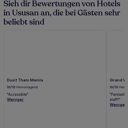
Sieh dir Bewertungen von Hotels
Bedingungen
gelten.
in Ususan an, die bei Gästen sehr
beliebt sind
Dusit Thani Manila
Grand Wes
Dusit Thani Manila
Grand We
10/10
Hervorragend
10/10
Herv
"Accessible"
"Fantastic
Weniger
staff!"
Weniger