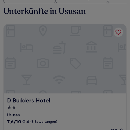
Unterkünfte in Ususan
D Builders Hotel
D Builders Hotel
D Builders Hotel
2.0-
Sterne-
Ususan
Unterkunft
7.6
7,6/10
Gut
(8 Bewertungen)
von
Der