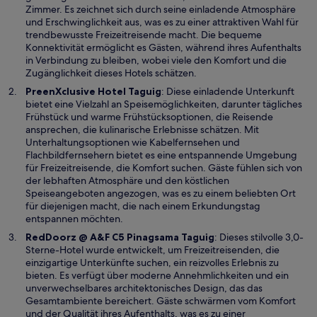
d
Zimmer. Es zeichnet sich durch seine einladende Atmosphäre
i
und Erschwinglichkeit aus, was es zu einer attraktiven Wahl für
n
trendbewusste Freizeitreisende macht. Die bequeme
e
Konnektivität ermöglicht es Gästen, während ihres Aufenthalts
i
in Verbindung zu bleiben, wobei viele den Komfort und die
n
Zugänglichkeit dieses Hotels schätzen.
e
W
PreenXclusive Hotel Taguig
: Diese einladende Unterkunft
m
i
bietet eine Vielzahl an Speisemöglichkeiten, darunter tägliches
n
r
Frühstück und warme Frühstücksoptionen, die Reisende
e
d
ansprechen, die kulinarische Erlebnisse schätzen. Mit
u
i
Unterhaltungsoptionen wie Kabelfernsehen und
e
n
Flachbildfernsehern bietet es eine entspannende Umgebung
n
e
für Freizeitreisende, die Komfort suchen. Gäste fühlen sich von
F
i
der lebhaften Atmosphäre und den köstlichen
e
n
Speiseangeboten angezogen, was es zu einem beliebten Ort
n
e
für diejenigen macht, die nach einem Erkundungstag
s
m
entspannen möchten.
t
n
W
RedDoorz @ A&F C5 Pinagsama Taguig
: Dieses stilvolle 3,0-
e
e
i
Sterne-Hotel wurde entwickelt, um Freizeitreisenden, die
r
u
r
einzigartige Unterkünfte suchen, ein reizvolles Erlebnis zu
g
e
d
bieten. Es verfügt über moderne Annehmlichkeiten und ein
e
n
i
unverwechselbares architektonisches Design, das das
ö
F
n
Gesamtambiente bereichert. Gäste schwärmen vom Komfort
f
e
e
und der Qualität ihres Aufenthalts, was es zu einer
f