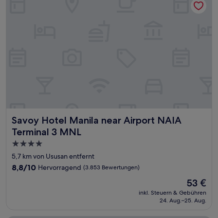
Savoy Hotel Manila near Airport NAIA Terminal 3 MNL
Savoy Hotel Manila near Airport NAIA
Terminal 3 MNL
4.0-
Sterne-
5,7 km von Ususan entfernt
Unterkunft
8.8
8,8/10
Hervorragend
(3.853 Bewertungen)
von
Der
53 €
10,
Preis
Hervorragend,
inkl. Steuern & Gebühren
beträgt
24. Aug.–25. Aug.
(3.853
53 €
Bewertungen)