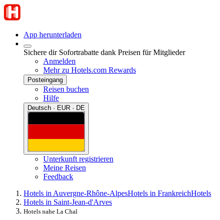
App herunterladen
Sichere dir Sofortrabatte dank Preisen für Mitglieder
Anmelden
Mehr zu Hotels.com Rewards
Posteingang
Reisen buchen
Hilfe
Deutsch · EUR · DE
Unterkunft registrieren
Meine Reisen
Feedback
Hotels in Auvergne-Rhône-Alpes
Hotels in Frankreich
Hotels
Hotels in Saint-Jean-d'Arves
Hotels nahe La Chal