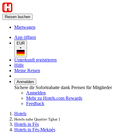
Reisen buchen
Mietwagen
App öffnen
EUR
•
Unterkunft registrieren
Hilfe
Meine Reisen
Anmelden
Sichere dir Sofortrabatte dank Preisen für Mitglieder
Anmelden
Mehr zu Hotels.com Rewards
Feedback
Hotels
Hotels nahe Quartier Tghat 1
Hotels in Fès
Hotels in Fès-Meknès