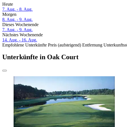
Heute
7. Aug. - 8. Aug.
Morgen
8. Aug. - 9. Aug.
Dieses Wochenende
7. Aug. - 9. Aug.
Nächstes Wochenende
14. Aug. - 16. Aug.
Empfohlene Unterkünfte
Preis (aufsteigend)
Entfernung
Unterkunftss
Unterkünfte in Oak Court