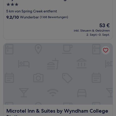
3.0-
Sterne-
5 km von Spring Creek entfernt
Unterkunft
9.2
9,2/10
Wunderbar
(1.168 Bewertungen)
von
Der
53 €
10,
Preis
Wunderbar,
inkl. Steuern & Gebühren
beträgt
2. Sept.–3. Sept.
(1.168
53 €
Bewertungen)
Microtel Inn & Suites by Wyndham College Station
Microtel Inn & Suites by Wyndham College Station
Microtel Inn & Suites by Wyndham College