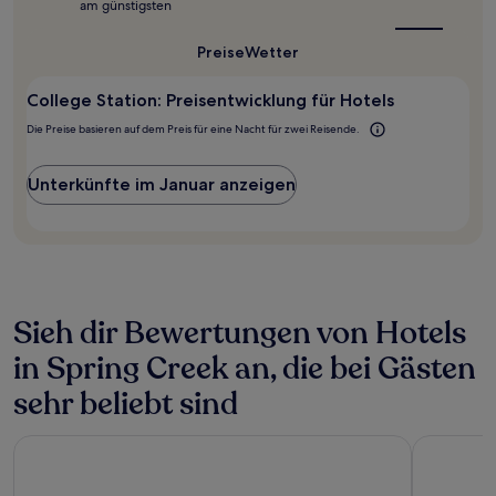
am günstigsten
Reisezeit
Aufenthalt
für
mit
College
Preise
Wetter
1 Übernachtung
Station?
von
2 Erwachsenen
College Station: Preisentwicklung für Hotels
gefunden
Die Preise basieren auf dem Preis für eine Nacht für zwei Reisende.
wurde.
Preise
und
Unterkünfte im Januar anzeigen
Verfügbarkeiten
können
sich
ändern.
Es
können
zusätzliche
Sieh dir Bewertungen von Hotels
Bedingungen
gelten.
in Spring Creek an, die bei Gästen
sehr beliebt sind
Baymont by Wyndham Bryan College Station
Drury Plaz