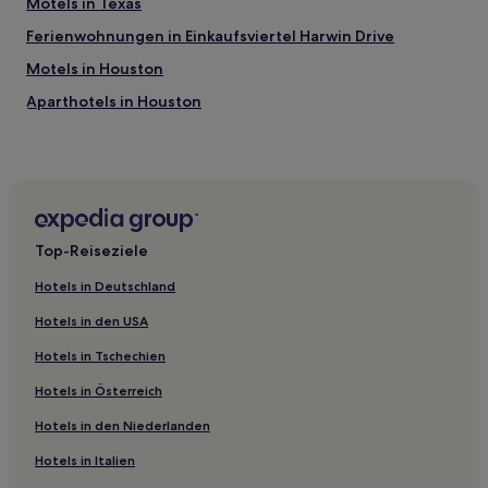
Motels in Texas
Ferienwohnungen in Einkaufsviertel Harwin Drive
Motels in Houston
Aparthotels in Houston
Gasthäuser in Houston
Motels in Pasadena
Aparthotels in Austin
B&B in Austin
Top-Reiseziele
Motels in Südost-Texas
Hotels in Deutschland
Günstige in Waco
Hotels in den USA
Haustierfreundliche in Waco
Hotels in Tschechien
Hotels mit Küchenzeile in Waco
Hotels in Österreich
Familien in Greater Hobby Area
Hotels in den Niederlanden
Hotels mit inbegriffenem Frühstück in Greater Hobby
Area
Hotels in Italien
Günstige in Greater Hobby Area