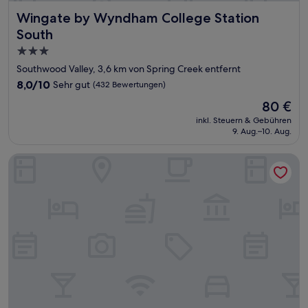
Wingate by Wyndham College Station South
Wingate by Wyndham College Station
South
3.0-
Sterne-
Southwood Valley, 3,6 km von Spring Creek entfernt
Unterkunft
8.0
8,0/10
Sehr gut
(432 Bewertungen)
von
Der
80 €
10,
Preis
Sehr
inkl. Steuern & Gebühren
beträgt
9. Aug.–10. Aug.
gut,
80 €
(432
Bewertungen)
Hawthorn Extended Stay by Wyndham College Station Sou