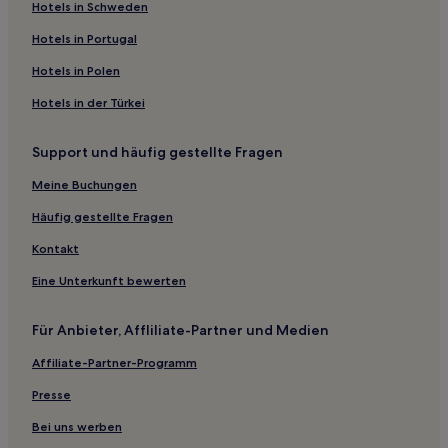
Hotels in Schweden
Günstige in Killeen
Hotels in Portugal
Haustierfreundliche in Killeen
Hotels in Polen
Hotels mit Küchenzeile in Killeen
Hotels in der Türkei
Hotels mit Parkplatz in Pearland
Hotels mit Shoppingmöglichkeit nahe Sugar Land Town
Support und häufig gestellte Fragen
Square
Meine Buchungen
Günstige in Harris County
Häufig gestellte Fragen
Hotels mit inbegriffenem Frühstück in Atascocita
Kontakt
Business in Woodway
Günstige in Südost-Texas
Eine Unterkunft bewerten
Familien in Temple
Für Anbieter, Affliliate-Partner und Medien
Günstige in Northeast Houston
Affiliate-Partner-Programm
Hotels mit Parkplatz in Austin
Presse
Hotels mit Wellnessbereich in Austin
Bei uns werben
Hotels mit Fitnessbereich in Austin