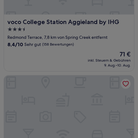
voco College Station Aggieland by IHG
voco College Station Aggieland by IHG
3.5-
Sterne-
Redmond Terrace, 7,8 km von Spring Creek entfernt
Unterkunft
8.4
8,4/10
Sehr gut
(158 Bewertungen)
von
Der
71 €
10,
Preis
Sehr
inkl. Steuern & Gebühren
beträgt
9. Aug.–10. Aug.
gut,
71 €
(158
Bewertungen)
Vineyard Court Designer Suites Hotel