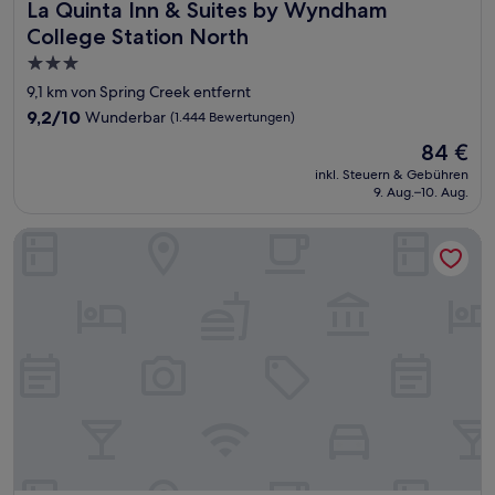
La Quinta Inn & Suites by Wyndham College Station North
La Quinta Inn & Suites by Wyndham
College Station North
3.0-
Sterne-
9,1 km von Spring Creek entfernt
Unterkunft
9.2
9,2/10
Wunderbar
(1.444 Bewertungen)
von
Der
84 €
10,
Preis
Wunderbar,
inkl. Steuern & Gebühren
beträgt
9. Aug.–10. Aug.
(1.444
84 €
Bewertungen)
Motel 6 College Station, TX - Bryan