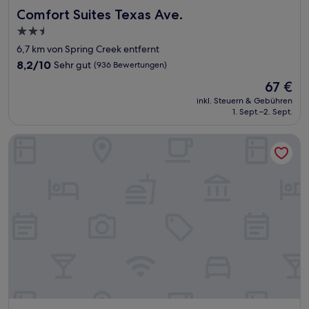
Comfort Suites Texas Ave.
Comfort Suites Texas Ave.
2.5-
Sterne-
6,7 km von Spring Creek entfernt
Unterkunft
8.2
8,2/10
Sehr gut
(936 Bewertungen)
von
Der
67 €
10,
Preis
Sehr
inkl. Steuern & Gebühren
beträgt
1. Sept.–2. Sept.
gut,
67 €
(936
Bewertungen)
La Quinta Inn & Suites by Wyndham College Station North