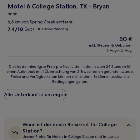
Motel 6 College Station, TX - Bryan
Motel 6 College Station, TX - Bryan
2.0-
Sterne-
6,6 km von Spring Creek entfernt
Unterkunft
7.4
7,4/10
Gut
(1.001 Bewertungen)
von
Der
50 €
10,
Preis
Gut,
inkl. Steuern & Gebühren
beträgt
11. Aug.–12. Aug.
(1.001
50 €
Bewertungen)
Dies
Dies ist der niedrigste Preis pro Nacht, der in den letzten 24 Stunden für
einen Aufenthalt mit 1 Übernachtung von 2 Erwachsenen gefunden wurde.
ist
Preise und Verfügbarkeiten können sich ändern. Es können zusätzliche
der
Bedingungen gelten.
niedrigste
Preis
Alle Unterkünfte anzeigen
pro
Nacht,
der
in
den
letzten
Wann
Wann ist die beste Reisezeit für College
24 Stunden
ist
Station?
für
die
Unsere Preise für Hotels in College Station sind im Januar
beste
einen