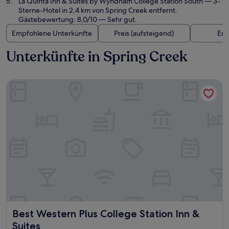
La Quinta Inn & Suites by Wyndham College Station South
— 3-
Sterne-Hotel in 2,4 km von Spring Creek entfernt.
Gästebewertung: 8,0/10 — Sehr gut.
Empfohlene Unterkünfte
Preis (aufsteigend)
Ent
Unterkünfte in Spring Creek
Best Western Plus College Station Inn & Suites
Best Western Plus College Station Inn & Suites
Best Western Plus College Station Inn &
Suites