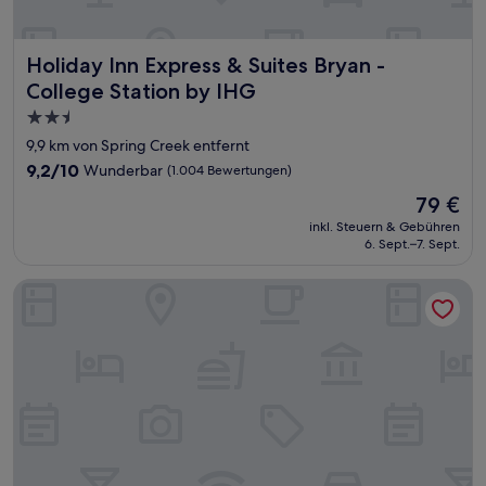
Holiday Inn Express & Suites Bryan - College Station by I
Holiday Inn Express & Suites Bryan -
College Station by IHG
2.5-
Sterne-
9,9 km von Spring Creek entfernt
Unterkunft
9.2
9,2/10
Wunderbar
(1.004 Bewertungen)
von
Der
79 €
10,
Preis
Wunderbar,
inkl. Steuern & Gebühren
beträgt
6. Sept.–7. Sept.
(1.004
79 €
Bewertungen)
voco College Station Aggieland by IHG