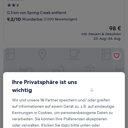
2.5-
Sterne-
0,3 km von Spring Creek entfernt
Unterkunft
9.2
9,2/10
Wunderbar
(1.000 Bewertungen)
von
Der
98 €
10,
Preis
Wunderbar,
inkl. Steuern & Gebühren
beträgt
23. Aug.–24. Aug.
(1.000
98 €
Bewertungen)
Sleep Inn & Suites College Station near University
Ihre Privatsphäre ist uns
wichtig
Wir und unsere
16
Partner speichern und/ oder greifen
auf Informationen auf einem Gerät zu, z.B. auf eindeutige
Kennungen in Cookies, um personenbezogene Daten zu
verarbeiten. Sie können Ihre Präferenzen akzeptieren
Sleep Inn & Suites College Station near University
Sleep Inn & Suites College Station near
oder verwalten. Klicken Sie dazu bitte unten oder