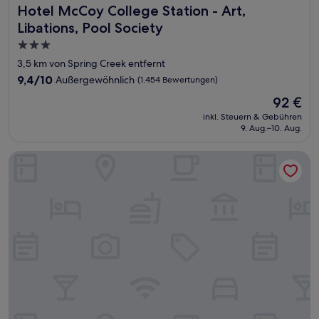
Hotel McCoy College Station - Art, Libations, Pool Society
Hotel McCoy College Station - Art,
Libations, Pool Society
3.0-
Sterne-
3,5 km von Spring Creek entfernt
Unterkunft
9.4
9,4/10
Außergewöhnlich
(1.454 Bewertungen)
von
Der
92 €
10,
Preis
Außergewöhnlich,
inkl. Steuern & Gebühren
beträgt
9. Aug.–10. Aug.
(1.454
92 €
Bewertungen)
Wingate by Wyndham College Station South