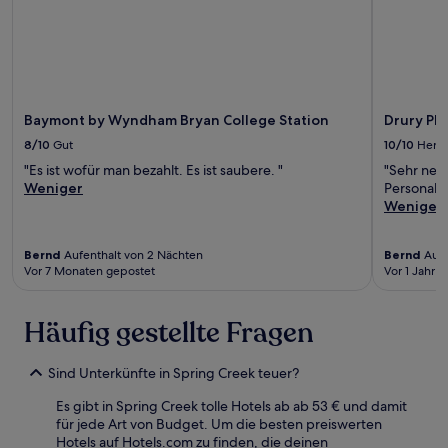
Baymont by Wyndham Bryan College Station
Drury Pla
8/10
Gut
10/10
Herv
"Es ist wofür man bezahlt. Es ist saubere. "
"Sehr neu
Weniger
Personal. 
Weniger
Bernd
Aufenthalt von 2 Nächten
Bernd
Aufe
Vor 7 Monaten gepostet
Vor 1 Jahr v
Häufig gestellte Fragen
Sind Unterkünfte in Spring Creek teuer?
Es gibt in Spring Creek tolle Hotels ab ab 53 € und damit
für jede Art von Budget. Um die besten preiswerten
Hotels auf Hotels.com zu finden, die deinen