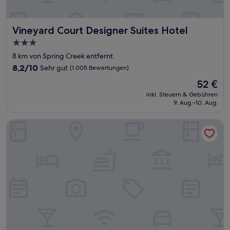
Vineyard Court Designer Suites Hotel
Vineyard Court Designer Suites Hotel
3.0-
Sterne-
8 km von Spring Creek entfernt
Unterkunft
8.2
8,2/10
Sehr gut
(1.005 Bewertungen)
von
Der
52 €
10,
Preis
Sehr
inkl. Steuern & Gebühren
beträgt
9. Aug.–10. Aug.
gut,
52 €
(1.005
Bewertungen)
Texas A&M Hotel and Conference Center