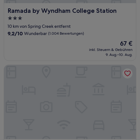
Ramada by Wyndham College Station
Ramada by Wyndham College Station
3.0-
Sterne-
10 km von Spring Creek entfernt
Unterkunft
9.2
9,2/10
Wunderbar
(1.004 Bewertungen)
von
Der
67 €
10,
Preis
Wunderbar,
inkl. Steuern & Gebühren
beträgt
9. Aug.–10. Aug.
(1.004
67 €
Bewertungen)
Comfort Suites Texas Ave.