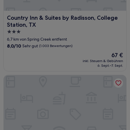
Country Inn & Suites by Radisson, College Station, TX
Country Inn & Suites by Radisson, College
Station, TX
3.0-
Sterne-
6,7 km von Spring Creek entfernt
Unterkunft
8.0
8,0/10
Sehr gut
(1.003 Bewertungen)
von
Der
67 €
10,
Preis
Sehr
inkl. Steuern & Gebühren
beträgt
6. Sept.–7. Sept.
gut,
67 €
(1.003
Bewertungen)
Baymont by Wyndham College Station