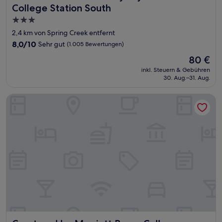
College Station South
3.0-
Sterne-
2,4 km von Spring Creek entfernt
Unterkunft
8.0
8,0/10
Sehr gut
(1.005 Bewertungen)
von
Der
80 €
10,
Preis
Sehr
inkl. Steuern & Gebühren
beträgt
30. Aug.–31. Aug.
gut,
80 €
(1.005
Bewertungen)
Courtyard by Marriott Bryan College Station