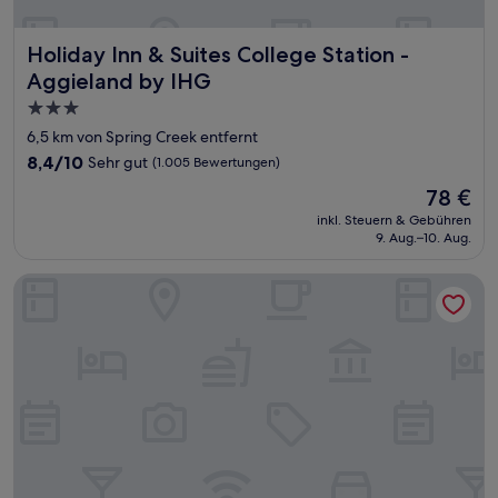
Holiday Inn & Suites College Station - Aggieland by IHG
Holiday Inn & Suites College Station -
Aggieland by IHG
3.0-
Sterne-
6,5 km von Spring Creek entfernt
Unterkunft
8.4
8,4/10
Sehr gut
(1.005 Bewertungen)
von
Der
78 €
10,
Preis
Sehr
inkl. Steuern & Gebühren
beträgt
9. Aug.–10. Aug.
gut,
78 €
(1.005
Bewertungen)
Country Inn & Suites by Radisson, College Station, TX