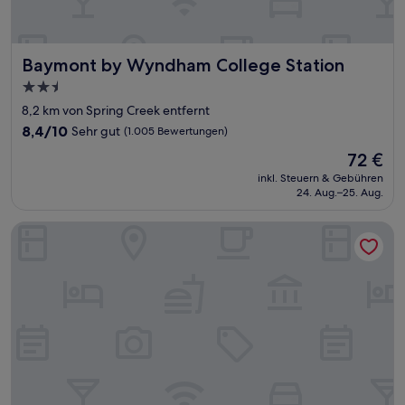
Baymont by Wyndham College Station
Baymont by Wyndham College Station
2.5-
Sterne-
8,2 km von Spring Creek entfernt
Unterkunft
8.4
8,4/10
Sehr gut
(1.005 Bewertungen)
von
Der
72 €
10,
Preis
Sehr
inkl. Steuern & Gebühren
beträgt
24. Aug.–25. Aug.
gut,
72 €
(1.005
Bewertungen)
Holiday Inn Express & Suites Bryan - College Station by IHG