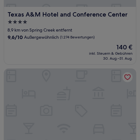
Texas A&M Hotel and Conference Center
Texas A&M Hotel and Conference Center
4.0-
Sterne-
8,9 km von Spring Creek entfernt
Unterkunft
9.6
9,6/10
Außergewöhnlich
(1.274 Bewertungen)
von
Der
140 €
10,
Preis
Außergewöhnlich,
inkl. Steuern & Gebühren
beträgt
30. Aug.–31. Aug.
(1.274
140 €
Bewertungen)
Ramada by Wyndham College Station