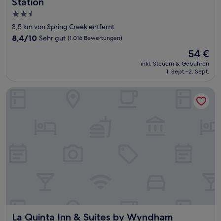
Station
2.5-
Sterne-
3,5 km von Spring Creek entfernt
Unterkunft
8.4
8,4/10
Sehr gut
(1.016 Bewertungen)
von
Der
54 €
10,
Preis
Sehr
inkl. Steuern & Gebühren
beträgt
1. Sept.–2. Sept.
gut,
54 €
(1.016
Bewertungen)
La Quinta Inn & Suites by Wyndham College Station South
La Quinta Inn & Suites by Wyndham College Station South
La Quinta Inn & Suites by Wyndham