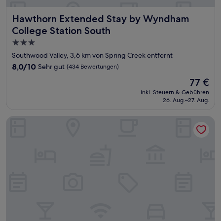
Hawthorn Extended Stay by Wyndham College Station So
Hawthorn Extended Stay by Wyndham
College Station South
3.0-
Sterne-
Southwood Valley, 3,6 km von Spring Creek entfernt
Unterkunft
8.0
8,0/10
Sehr gut
(434 Bewertungen)
von
Der
77 €
10,
Preis
Sehr
inkl. Steuern & Gebühren
beträgt
26. Aug.–27. Aug.
gut,
77 €
(434
Bewertungen)
Holiday Inn & Suites College Station - Aggieland by IHG