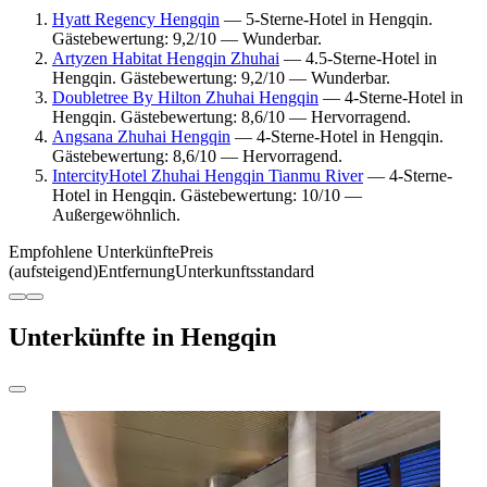
Hyatt Regency Hengqin
— 5-Sterne-Hotel in Hengqin.
Gästebewertung: 9,2/10 — Wunderbar.
Artyzen Habitat Hengqin Zhuhai
— 4.5-Sterne-Hotel in
Hengqin. Gästebewertung: 9,2/10 — Wunderbar.
Doubletree By Hilton Zhuhai Hengqin
— 4-Sterne-Hotel in
Hengqin. Gästebewertung: 8,6/10 — Hervorragend.
Angsana Zhuhai Hengqin
— 4-Sterne-Hotel in Hengqin.
Gästebewertung: 8,6/10 — Hervorragend.
IntercityHotel Zhuhai Hengqin Tianmu River
— 4-Sterne-
Hotel in Hengqin. Gästebewertung: 10/10 —
Außergewöhnlich.
Empfohlene Unterkünfte
Preis
(aufsteigend)
Entfernung
Unterkunftsstandard
Unterkünfte in Hengqin