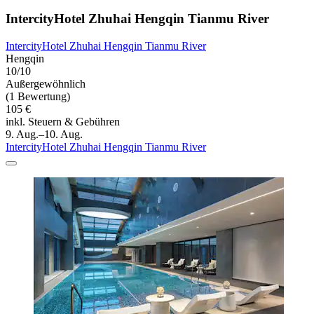
IntercityHotel Zhuhai Hengqin Tianmu River
IntercityHotel Zhuhai Hengqin Tianmu River
Hengqin
10/10
Außergewöhnlich
(1 Bewertung)
105 €
inkl. Steuern & Gebühren
9. Aug.–10. Aug.
IntercityHotel Zhuhai Hengqin Tianmu River