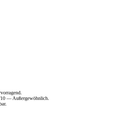
rvorragend.
,6/10 — Außergewöhnlich.
bar.