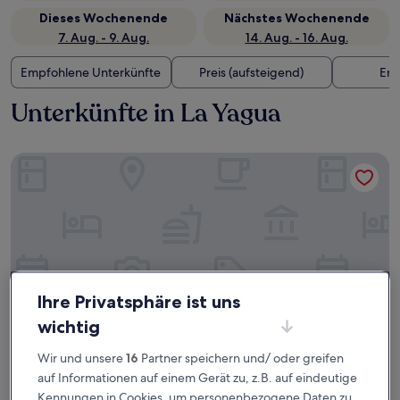
Dieses Wochenende
Nächstes Wochenende
7. Aug. - 9. Aug.
14. Aug. - 16. Aug.
Empfohlene Unterkünfte
Preis (aufsteigend)
Ent
Unterkünfte in La Yagua
Hotel pool city
Ihre Privatsphäre ist uns
wichtig
Wir und unsere
16
Partner speichern und/ oder greifen
auf Informationen auf einem Gerät zu, z.B. auf eindeutige
Hotel pool city
Hotel pool city
Kennungen in Cookies, um personenbezogene Daten zu