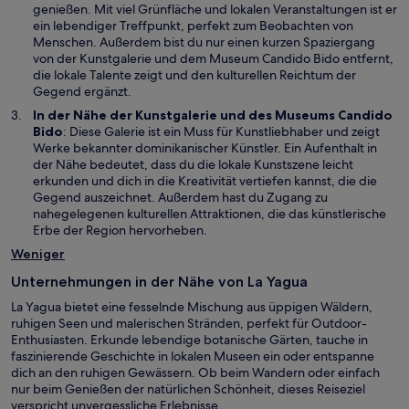
i
e
genießen. Mit viel Grünfläche und lokalen Veranstaltungen ist er
n
m
ein lebendiger Treffpunkt, perfekt zum Beobachten von
e
n
Menschen. Außerdem bist du nur einen kurzen Spaziergang
i
e
W
von der
Kunstgalerie und dem Museum Candido Bido
entfernt,
n
u
i
die lokale Talente zeigt und den kulturellen Reichtum der
e
e
r
Gegend ergänzt.
m
n
d
In der Nähe der Kunstgalerie und des Museums Candido
n
F
i
Bido
: Diese Galerie ist ein Muss für Kunstliebhaber und zeigt
e
e
n
Werke bekannter dominikanischer Künstler. Ein Aufenthalt in
u
n
e
der Nähe bedeutet, dass du die lokale Kunstszene leicht
e
s
i
erkunden und dich in die Kreativität vertiefen kannst, die die
n
t
n
Gegend auszeichnet. Außerdem hast du Zugang zu
F
e
e
nahegelegenen kulturellen Attraktionen, die das künstlerische
e
r
m
Erbe der Region hervorheben.
n
g
n
s
e
Weniger
e
t
ö
u
e
f
Unternehmungen in der Nähe von La Yagua
e
r
f
n
La Yagua bietet eine fesselnde Mischung aus üppigen Wäldern,
g
n
F
ruhigen Seen und malerischen Stränden, perfekt für Outdoor-
e
e
e
Enthusiasten. Erkunde lebendige botanische Gärten, tauche in
ö
t
n
faszinierende Geschichte in lokalen Museen ein oder entspanne
f
s
dich an den ruhigen Gewässern. Ob beim Wandern oder einfach
f
t
nur beim Genießen der natürlichen Schönheit, dieses Reiseziel
n
e
verspricht unvergessliche Erlebnisse.