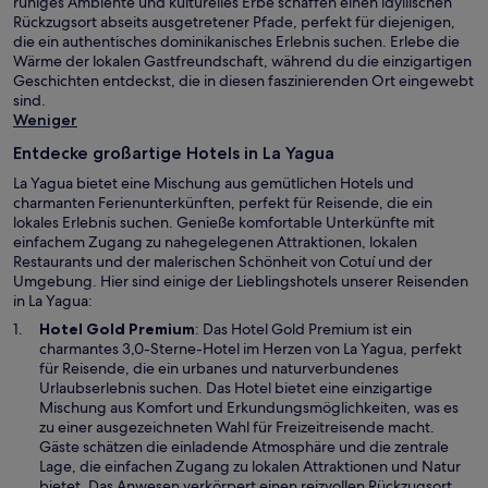
ruhiges Ambiente und kulturelles Erbe schaffen einen idyllischen
Rückzugsort abseits ausgetretener Pfade, perfekt für diejenigen,
die ein authentisches dominikanisches Erlebnis suchen. Erlebe die
Wärme der lokalen Gastfreundschaft, während du die einzigartigen
Geschichten entdeckst, die in diesen faszinierenden Ort eingewebt
sind.
Weniger
Entdecke großartige Hotels in La Yagua
La Yagua bietet eine Mischung aus gemütlichen Hotels und
charmanten Ferienunterkünften, perfekt für Reisende, die ein
lokales Erlebnis suchen. Genieße komfortable Unterkünfte mit
einfachem Zugang zu nahegelegenen Attraktionen, lokalen
Restaurants und der malerischen Schönheit von Cotuí und der
Umgebung. Hier sind einige der Lieblingshotels unserer Reisenden
in La Yagua:
W
Hotel Gold Premium
: Das Hotel Gold Premium ist ein
i
charmantes 3,0-Sterne-Hotel im Herzen von La Yagua, perfekt
r
für Reisende, die ein urbanes und naturverbundenes
d
Urlaubserlebnis suchen. Das Hotel bietet eine einzigartige
i
Mischung aus Komfort und Erkundungsmöglichkeiten, was es
n
zu einer ausgezeichneten Wahl für Freizeitreisende macht.
e
Gäste schätzen die einladende Atmosphäre und die zentrale
i
Lage, die einfachen Zugang zu lokalen Attraktionen und Natur
n
bietet. Das Anwesen verkörpert einen reizvollen Rückzugsort,