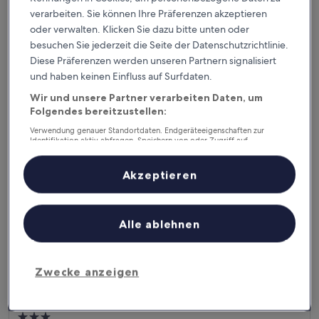
2.5-
verarbeiten. Sie können Ihre Präferenzen akzeptieren
Sterne-
28,8 km von La Yagua entfernt
oder verwalten. Klicken Sie dazu bitte unten oder
Unterkunft
8.8
8,8/10
Hervorragend
(25 Bewertungen)
besuchen Sie jederzeit die Seite der Datenschutzrichtlinie.
von
Diese Präferenzen werden unseren Partnern signalisiert
Der
20 €
10,
Preis
und haben keinen Einfluss auf Surfdaten.
Hervorragend,
inkl. Steuern & Gebühren
beträgt
7. Aug.–8. Aug.
(25
Wir und unsere Partner verarbeiten Daten, um
20 €
Bewertungen)
Folgendes bereitzustellen:
Las Montanas
Verwendung genauer Standortdaten. Endgeräteeigenschaften zur
Identifikation aktiv abfragen. Speichern von oder Zugriff auf
Informationen auf einem Endgerät. Personalisierte Werbung und
Inhalte, Messung von Werbeleistung und der Performance von Inhalten,
Zielgruppenforschung sowie Entwicklung und Verbesserung von
Akzeptieren
Angeboten.
Liste der Partner (Lieferanten)
Alle ablehnen
Zwecke anzeigen
Las Montanas
Las Montanas
3.0-