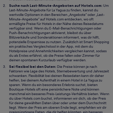
e
g
Suche nach Last-Minute-Angeboten auf Hotels.com:
Um
t
e
Last-Minute-Angebote für La Yagua zu finden, kannst du
ö
wertvolle Optionen in den Bereichen „Angebote“ oder „Last-
f
Minute-Angebote“ auf Hotels.com entdecken, wo oft
f
ermäßigte Preise für Hotels in der Nähe deines Reisedatums
n
verfügbar sind. Wenn du E-Mail-Benachrichtigungen oder
e
Push-Benachrichtigungen aktivierst, bleibst du über
t
Blitzverkäufe und Sonderaktionen informiert, was dir hilft,
potenzielle Ersparnisse zu nutzen. Zusätzlich ist Smart Shopping
ein praktisches Vergleichstool in der App, mit dem du
Hotelpreise und Annehmlichkeiten vergleichen kannst, sodass
du als Erstes erfährst, ob die Preise fallen oder Zimmer für
deinen spontanen Kurzurlaub verfügbar werden.
Sei flexibel bei den Daten:
Die Preise können je nach
Faktoren wie Lage des Hotels, Sternebewertung und Jahreszeit
schwanken. Flexibilität bei deinen Reisedaten kann dir daher
helfen, bei deinem Aufenthalt in einem Hotel in La Yagua zu
sparen. Wenn du ein besonderes Erlebnis suchst, bieten
Boutique-Hotels oft eine persönlichere Note und können
manchmal ein besseres Preis-Leistungs-Verhältnis bieten. Wenn
du über Hotels.com buchst, informieren wir dich, ob der Preis
für deine gewählten Daten über oder unter dem Durchschnitt
liegt. Wenn der Preis am oberen Ende liegt, empfehlen wir dir
preisgünstigere Daten, die dir helfen könnten, ein besseres