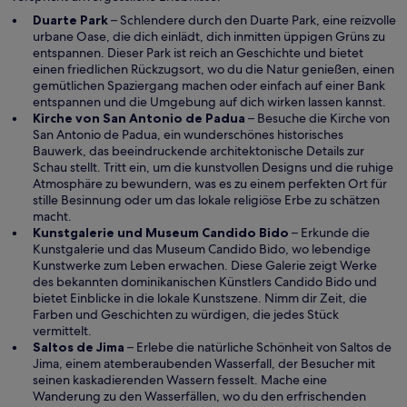
e
r
W
t
Duarte Park
– Schlendere durch den Duarte Park, eine reizvolle
g
i
urbane Oase, die dich einlädt, dich inmitten üppigen Grüns zu
e
r
entspannen. Dieser Park ist reich an Geschichte und bietet
ö
d
einen friedlichen Rückzugsort, wo du die Natur genießen, einen
f
i
gemütlichen Spaziergang machen oder einfach auf einer Bank
f
n
entspannen und die Umgebung auf dich wirken lassen kannst.
n
e
W
Kirche von San Antonio de Padua
– Besuche die Kirche von
e
i
i
San Antonio de Padua, ein wunderschönes historisches
t
n
r
Bauwerk, das beeindruckende architektonische Details zur
e
d
Schau stellt. Tritt ein, um die kunstvollen Designs und die ruhige
m
i
Atmosphäre zu bewundern, was es zu einem perfekten Ort für
n
n
stille Besinnung oder um das lokale religiöse Erbe zu schätzen
e
e
macht.
u
i
W
Kunstgalerie und Museum Candido Bido
– Erkunde die
e
n
i
Kunstgalerie und das Museum Candido Bido, wo lebendige
n
e
r
Kunstwerke zum Leben erwachen. Diese Galerie zeigt Werke
F
m
d
des bekannten dominikanischen Künstlers Candido Bido und
e
n
i
bietet Einblicke in die lokale Kunstszene. Nimm dir Zeit, die
n
e
n
Farben und Geschichten zu würdigen, die jedes Stück
s
u
e
vermittelt.
t
W
e
i
Saltos de Jima
– Erlebe die natürliche Schönheit von Saltos de
e
i
n
n
Jima, einem atemberaubenden Wasserfall, der Besucher mit
r
r
F
e
seinen kaskadierenden Wassern fesselt. Mache eine
g
d
e
m
Wanderung zu den Wasserfällen, wo du den erfrischenden