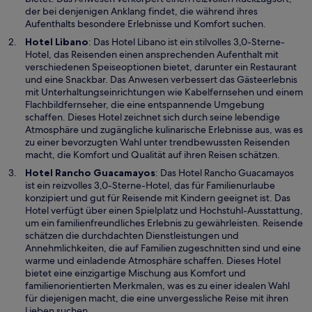
e
der bei denjenigen Anklang findet, die während ihres
m
Aufenthalts besondere Erlebnisse und Komfort suchen.
n
W
Hotel Libano
: Das Hotel Libano ist ein stilvolles 3,0-Sterne-
e
i
Hotel, das Reisenden einen ansprechenden Aufenthalt mit
u
r
verschiedenen Speiseoptionen bietet, darunter ein Restaurant
e
d
und eine Snackbar. Das Anwesen verbessert das Gästeerlebnis
n
i
mit Unterhaltungseinrichtungen wie Kabelfernsehen und einem
F
n
Flachbildfernseher, die eine entspannende Umgebung
e
e
schaffen. Dieses Hotel zeichnet sich durch seine lebendige
n
i
Atmosphäre und zugängliche kulinarische Erlebnisse aus, was es
s
n
zu einer bevorzugten Wahl unter trendbewussten Reisenden
t
e
macht, die Komfort und Qualität auf ihren Reisen schätzen.
e
m
W
Hotel Rancho Guacamayos
: Das Hotel Rancho Guacamayos
r
n
i
ist ein reizvolles 3,0-Sterne-Hotel, das für Familienurlaube
g
e
r
konzipiert und gut für Reisende mit Kindern geeignet ist. Das
e
u
d
Hotel verfügt über einen Spielplatz und Hochstuhl-Ausstattung,
ö
e
i
um ein familienfreundliches Erlebnis zu gewährleisten. Reisende
f
n
n
schätzen die durchdachten Dienstleistungen und
f
F
e
Annehmlichkeiten, die auf Familien zugeschnitten sind und eine
n
e
i
warme und einladende Atmosphäre schaffen. Dieses Hotel
e
n
n
bietet eine einzigartige Mischung aus Komfort und
t
s
e
familienorientierten Merkmalen, was es zu einer idealen Wahl
t
m
für diejenigen macht, die eine unvergessliche Reise mit ihren
e
n
Lieben suchen.