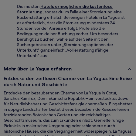
Die meisten
Hotels ermöglichen die kostenlose
Stornierung
, sodass du im Falle einer Stornierung eine
Rückerstattung erhältst. Bei einigen Hotels in La Yagua ist
es erforderlich, dass die Stornierung mindestens 24
Stunden vor der Anreise erfolgt. Prüfe also die
Bedingungen deiner Buchung vorher. Um besonders
beruhigt zu buchen, wähle auf der Seite mit den
Suchergebnissen unter „Stornierungsoptionen der
Unterkunft" ganz einfach „Voll erstattungsfähige
Unterkunft" aus.
Mehr über La Yagua erfahren
Entdecke den zeitlosen Charme von La Yagua: Eine Reise
durch Natur und Geschichte
Entdecke den bezaubernden Charme von La Yagua in Cotuí,
Sanchez Ramírez, Dominikanische Republik – ein verstecktes Juwel
für Naturliebhaber und Geschichtsfans gleichermaßen. Eingebettet
in üppige Landschaften bietet dieses bezaubernde Reiseziel einen
faszinierenden Botanischen Garten und ein reichhaltiges
Geschichtsmuseum, das zum Erkunden einlädt. Genieße ruhige
Picknicks in malerischer Umgebung oder schlendere durch
historische Häuser, die die Vergangenheit widerspiegeln. La Yaguas