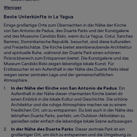
r
e
Weniger
g
u
e
e
Beste Unterkünfte in La Yagua
ö
n
f
Einige großartige Orte zum Übernachten in der Nähe der Kirche
F
f
von San Antonio de Padua, des Duarte Parks und der Kunstgalerie
e
n
und des Museums Candido Bido, wenn du La Yagua, Cotuí, Sanchez
n
e
Ramirez, Dominikanische Republik, besuchst, sind diese kulturellen
s
t
und Freizeitschätze. Die Kirche bietet atemberaubende Architektur
t
und spirituelle Ruhe, während der Duarte Park einen schönen
e
Picknickbereich zum Entspannen bietet. Die Kunstgalerie und das
r
Museum Candido Bido zeigen lebendige lokale Kunst. Für
g
Erstbesucher ist ein Aufenthalt in der Nähe des Duarte Parks ideal
e
wegen seiner zentralen Lage und der gemeinschaftlichen
ö
Atmosphäre.
f
f
W
In der Nähe der
Kirche von San Antonio de Padua
: Ein
n
i
Aufenthalt in der Nähe dieser charmanten Kirche bietet dir
e
r
einen Einblick in die lokale Kultur und Geschichte. Die schöne
t
d
Architektur und die ruhige Atmosphäre machen sie zu einem
i
friedlichen Ort, um zu entspannen. Du bist auch in der Nähe des
W
n
lebhaften
Duarte Parks
, perfekt, um Outdoor-Aktivitäten zu
i
e
genießen oder einfach die lebendige lokale Szene aufzusaugen.
r
i
In der Nähe des Duarte Parks
: Dieser zentrale Park ist ein
d
n
großartiger Ort, um dich zu entspannen und die Umgebung zu