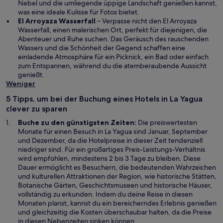
e
i
n
n
Nebel und die umliegende üppige Landschaft genießen kannst,
ö
n
s
e
was eine ideale Kulisse für Fotos bietet.
f
e
W
t
u
El Arroyaza Wasserfall
– Verpasse nicht den El Arroyaza
f
i
i
e
e
Wasserfall, einen malerischen Ort, perfekt für diejenigen, die
n
n
r
r
n
Abenteuer und Ruhe suchen. Das Geräusch des rauschenden
e
e
d
g
F
Wassers und die Schönheit der Gegend schaffen eine
t
m
i
e
e
einladende Atmosphäre für ein Picknick, ein Bad oder einfach
n
n
ö
n
zum Entspannen, während du die atemberaubende Aussicht
e
e
f
s
genießt.
u
i
f
t
Weniger
e
n
n
e
5 Tipps, um bei der Buchung eines Hotels in La Yagua
n
e
e
r
clever zu sparen
F
m
t
g
e
n
e
Buche zu den günstigsten Zeiten:
Die preiswertesten
n
e
ö
Monate für einen Besuch in La Yagua sind Januar, September
s
u
f
und Dezember, da die Hotelpreise in dieser Zeit tendenziell
t
e
f
niedriger sind. Für ein großartiges Preis-Leistungs-Verhältnis
e
n
n
wird empfohlen, mindestens 2 bis 3 Tage zu bleiben. Diese
r
F
e
Dauer ermöglicht es Besuchern, die bedeutenden Wahrzeichen
g
e
t
und kulturellen Attraktionen der Region, wie historische Stätten,
e
n
Botanische Gärten, Geschichtsmuseen und historische Häuser,
ö
s
vollständig zu erkunden. Indem du deine Reise in diesen
f
t
Monaten planst, kannst du ein bereicherndes Erlebnis genießen
f
e
und gleichzeitig die Kosten überschaubar halten, da die Preise
n
r
in diesen Nebenzeiten sinken können.