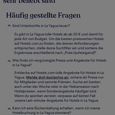
sehr beliebt sind
von
2 Erwachsenen
gefunden
Häufig gestellte Fragen
wurde.
Preise
und
Sind Unterkünfte in La Yagua teuer?
Verfügbarkeiten
können
Es gibt in La Yagua tolle Hotels ab ab 20 € und damit für
sich
jede Art von Budget. Um die besten preiswerten Hotels
ändern.
auf Hotels.com zu finden, die deinen Anforderungen
Es
entsprechen, stelle deine Suchfilter ein und sortiere die
können
Ergebnisse anschließend nach „Preis (aufsteigend)".
zusätzliche
Bedingungen
Wie finde ich vergünstigte Preise und Angebote für Hotels
gelten.
in La Yagua?
Entdecke auf Hotels.com tolle Angebote für Hotels in La
Yagua.
Melde dich kostenlos an
, sichere dir Preise nur
für Mitglieder und sammle Prämien. Suche am besten
auch unter der Woche oder in der Nebensaison nach
Hotelpreisen, wenn Sonderangebote häufiger sind.
Wenn du spontan verreist, verpasse auf keinen Fall
unsere Last-minute-Angebote für Hotels in La Yagua.
Kann ich eine Rückerstattung erhalten, wenn ich meine
Hotelbuchung in La Yagua storniere?