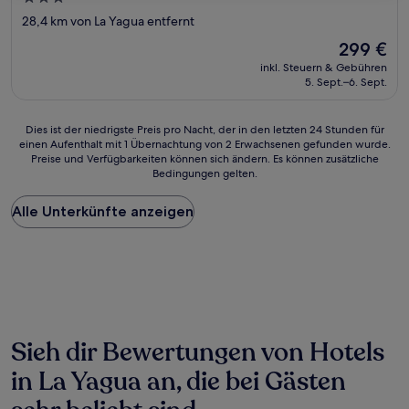
Sterne-
28,4 km von La Yagua entfernt
Unterkunft
Der
299 €
Preis
inkl. Steuern & Gebühren
beträgt
5. Sept.–6. Sept.
299 €
Dies
Dies ist der niedrigste Preis pro Nacht, der in den letzten 24 Stunden für
einen Aufenthalt mit 1 Übernachtung von 2 Erwachsenen gefunden wurde.
ist
Preise und Verfügbarkeiten können sich ändern. Es können zusätzliche
der
Bedingungen gelten.
niedrigste
Preis
Alle Unterkünfte anzeigen
pro
Nacht,
der
in
den
letzten
24 Stunden
für
einen
Sieh dir Bewertungen von Hotels
Aufenthalt
in La Yagua an, die bei Gästen
mit
1 Übernachtung