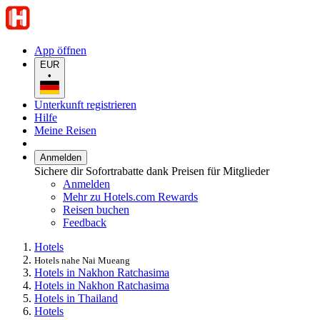
App öffnen
EUR
•
Unterkunft registrieren
Hilfe
Meine Reisen
Anmelden
Sichere dir Sofortrabatte dank Preisen für Mitglieder
Anmelden
Mehr zu Hotels.com Rewards
Reisen buchen
Feedback
Hotels
Hotels nahe Nai Mueang
Hotels in Nakhon Ratchasima
Hotels in Nakhon Ratchasima
Hotels in Thailand
Hotels