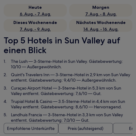
Heute
Morgen
6. Aug. - 7. Aug.
7. Aug. - 8. Aug.
Dieses Wochenende
Nächstes Wochenende
7. Aug. - 9. Aug.
14. Aug. - 16. Aug.
Top 5 Hotels in Sun Valley auf
einen Blick
The Lush
— 3-Sterne-Hotel in Sun Valley. Gästebewertung:
10/10 — Außergewöhnlich.
Quint's Travelers Inn
— 3-Sterne-Hotel in 2,9 km von Sun Valley
entfernt. Gästebewertung: 9,4/10 — Außergewöhnlich.
Curaçao Airport Hotel
— 3-Sterne-Hotel in 5,3 km von Sun
Valley entfernt. Gästebewertung: 7,6/10 — Gut.
Trupial Hotel & Casino
— 3.5-Sterne-Hotel in 4,4 km von Sun
Valley entfernt. Gästebewertung: 8,6/10 — Hervorragend.
Landhuis Francia
— 3-Sterne-Hotel in 3,3 km von Sun Valley
entfernt. Gästebewertung: 7,0/10 — Gut.
Empfohlene Unterkünfte
Preis (aufsteigend)
Ent