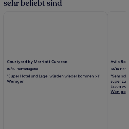
sehr beliebt sind
Courtyard by Marriott Curacao
Avila Beac
Courtyard by Marriott Curacao
Avila Bea
10/10
Hervorragend
10/10
Herv
"Super Hotel und Lage, würden wieder kommen :-)"
"Sehr sch
Weniger
super zum
Essen war
Weniger