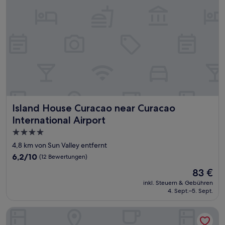
Island House Curacao near Curacao International Airport
Island House Curacao near Curacao
International Airport
4.0-
Sterne-
4,8 km von Sun Valley entfernt
Unterkunft
6.2
6,2/10
(12 Bewertungen)
von
Der
83 €
10,
Preis
(12
inkl. Steuern & Gebühren
beträgt
4. Sept.–5. Sept.
Bewertungen)
83 €
Advantage Mini Resort