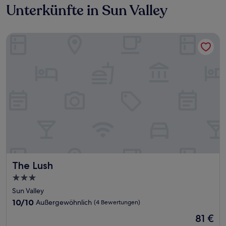
Unterkünfte in Sun Valley
The Lush
The Lush
The Lush
3.0-
Sterne-
Sun Valley
Unterkunft
10.0
10/10
Außergewöhnlich
(4 Bewertungen)
von
Der
81 €
10,
Preis