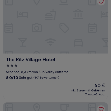
The Ritz Village Hotel
The Ritz Village Hotel
3.0-
Sterne-
Scharloo, 6,3 km von Sun Valley entfernt
Unterkunft
8.0
8,0/10
Sehr gut
(801 Bewertungen)
von
Der
60 €
10,
Preis
Sehr
inkl. Steuern & Gebühren
beträgt
7. Aug.–8. Aug.
gut,
60 €
(801
Bewertungen)
Atelier Skalo Boutique Hotel