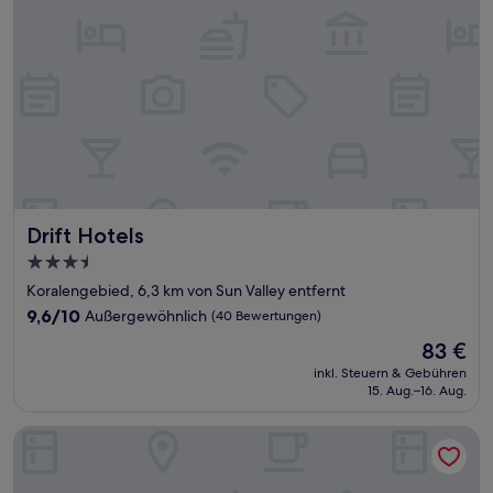
Drift Hotels
Drift Hotels
3.5-
Sterne-
Koralengebied, 6,3 km von Sun Valley entfernt
Unterkunft
9.6
9,6/10
Außergewöhnlich
(40 Bewertungen)
von
Der
83 €
10,
Preis
Außergewöhnlich,
inkl. Steuern & Gebühren
beträgt
15. Aug.–16. Aug.
(40
83 €
Bewertungen)
MERAKII SEAVIEW ESCAPE CURACAO