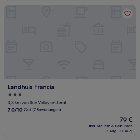
Bewertungen)
Landhuis Francia
Landhuis Francia
Landhuis Francia
3.0-
Sterne-
3,3 km von Sun Valley entfernt
Unterkunft
7.0
7,0/10
Gut
(7 Bewertungen)
von
Der
79 €
10,
Preis
Gut,
inkl. Steuern & Gebühren
beträgt
9. Aug.–10. Aug.
(7
79 €
Bewertungen)