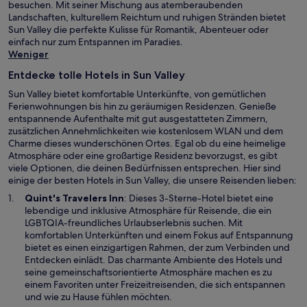
besuchen. Mit seiner Mischung aus atemberaubenden
Landschaften, kulturellem Reichtum und ruhigen Stränden bietet
Sun Valley die perfekte Kulisse für Romantik, Abenteuer oder
einfach nur zum Entspannen im Paradies.
Weniger
Entdecke tolle Hotels in Sun Valley
Sun Valley bietet komfortable Unterkünfte, von gemütlichen
Ferienwohnungen bis hin zu geräumigen Residenzen. Genieße
entspannende Aufenthalte mit gut ausgestatteten Zimmern,
zusätzlichen Annehmlichkeiten wie kostenlosem WLAN und dem
Charme dieses wunderschönen Ortes. Egal ob du eine heimelige
Atmosphäre oder eine großartige Residenz bevorzugst, es gibt
viele Optionen, die deinen Bedürfnissen entsprechen. Hier sind
einige der besten Hotels in Sun Valley, die unsere Reisenden lieben:
W
Quint's Travelers Inn
: Dieses 3-Sterne-Hotel bietet eine
i
lebendige und inklusive Atmosphäre für Reisende, die ein
r
LGBTQIA-freundliches Urlaubserlebnis suchen. Mit
d
komfortablen Unterkünften und einem Fokus auf Entspannung
i
bietet es einen einzigartigen Rahmen, der zum Verbinden und
n
Entdecken einlädt. Das charmante Ambiente des Hotels und
e
seine gemeinschaftsorientierte Atmosphäre machen es zu
i
einem Favoriten unter Freizeitreisenden, die sich entspannen
n
und wie zu Hause fühlen möchten.