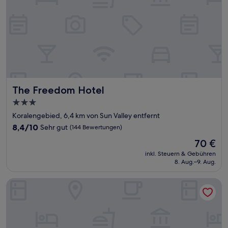
The Freedom Hotel
The Freedom Hotel
3.0-
Sterne-
Koralengebied, 6,4 km von Sun Valley entfernt
Unterkunft
8.4
8,4/10
Sehr gut
(144 Bewertungen)
von
Der
70 €
10,
Preis
Sehr
inkl. Steuern & Gebühren
beträgt
8. Aug.–9. Aug.
gut,
70 €
(144
Bewertungen)
San Marco Hotel & Casino