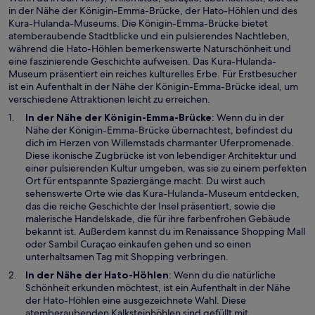
e
ö
in der Nähe der Königin-Emma-Brücke, der Hato-Höhlen und des
n
f
Kura-Hulanda-Museums. Die Königin-Emma-Brücke bietet
F
f
atemberaubende Stadtblicke und ein pulsierendes Nachtleben,
e
n
während die Hato-Höhlen bemerkenswerte Naturschönheit und
n
e
eine faszinierende Geschichte aufweisen. Das Kura-Hulanda-
s
t
Museum präsentiert ein reiches kulturelles Erbe. Für Erstbesucher
t
ist ein Aufenthalt in der Nähe der Königin-Emma-Brücke ideal, um
e
verschiedene Attraktionen leicht zu erreichen.
r
g
W
In der Nähe der
Königin-Emma-Brücke
: Wenn du in der
e
i
Nähe der Königin-Emma-Brücke übernachtest, befindest du
ö
r
dich im Herzen von Willemstads charmanter Uferpromenade.
f
d
Diese ikonische Zugbrücke ist von lebendiger Architektur und
f
i
einer pulsierenden Kultur umgeben, was sie zu einem perfekten
n
n
Ort für entspannte Spaziergänge macht. Du wirst auch
e
e
W
sehenswerte Orte wie das
Kura-Hulanda-Museum
entdecken,
t
i
i
das die reiche Geschichte der Insel präsentiert, sowie die
n
r
malerische Handelskade, die für ihre farbenfrohen Gebäude
e
d
bekannt ist. Außerdem kannst du im Renaissance Shopping Mall
m
i
oder Sambil Curaçao einkaufen gehen und so einen
n
n
unterhaltsamen Tag mit Shopping verbringen.
e
e
W
In der Nähe der
Hato-Höhlen
: Wenn du die natürliche
u
i
i
Schönheit erkunden möchtest, ist ein Aufenthalt in der Nähe
e
n
r
der Hato-Höhlen eine ausgezeichnete Wahl. Diese
n
e
d
atemberaubenden Kalksteinhöhlen sind gefüllt mit