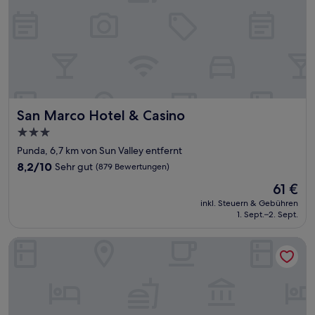
San Marco Hotel & Casino
San Marco Hotel & Casino
3.0-
Sterne-
Punda, 6,7 km von Sun Valley entfernt
Unterkunft
8.2
8,2/10
Sehr gut
(879 Bewertungen)
von
Der
61 €
10,
Preis
Sehr
inkl. Steuern & Gebühren
beträgt
1. Sept.–2. Sept.
gut,
61 €
(879
Bewertungen)
The Kontiki