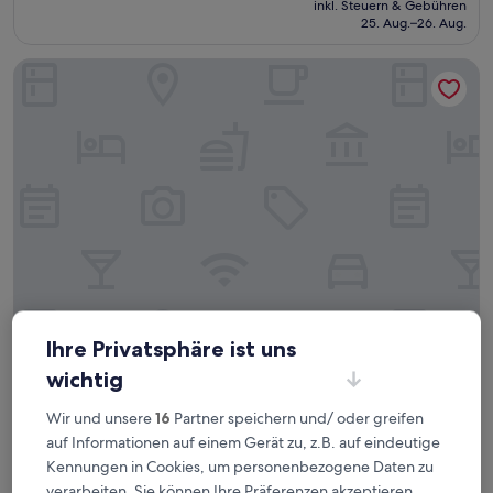
Außergewöhnlich,
inkl. Steuern & Gebühren
beträgt
25. Aug.–26. Aug.
(4
81 €
Bewertungen)
Quint's Travelers Inn
Quint's Travelers Inn
Quint's Travelers Inn
Ihre Privatsphäre ist uns
3.0-
wichtig
Sterne-
2,9 km von Sun Valley entfernt
Wir und unsere
16
Partner speichern und/ oder greifen
Unterkunft
9.4
9,4/10
Außergewöhnlich
(531 Bewertungen)
auf Informationen auf einem Gerät zu, z.B. auf eindeutige
von
Der
71 €
10,
Kennungen in Cookies, um personenbezogene Daten zu
Preis
Außergewöhnlich,
inkl. Steuern & Gebühren
verarbeiten. Sie können Ihre Präferenzen akzeptieren