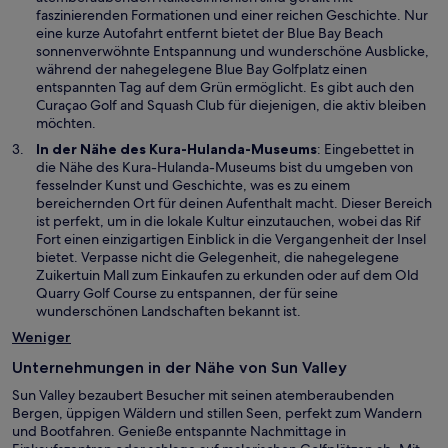
F
m
i
faszinierenden Formationen und einer reichen Geschichte. Nur
e
n
n
eine kurze Autofahrt entfernt bietet der Blue Bay Beach
n
e
e
sonnenverwöhnte Entspannung und wunderschöne Ausblicke,
s
u
i
während der nahegelegene Blue Bay Golfplatz einen
t
e
n
entspannten Tag auf dem Grün ermöglicht. Es gibt auch den
e
n
e
Curaçao Golf and Squash Club für diejenigen, die aktiv bleiben
r
F
m
möchten.
g
e
n
In der Nähe des Kura-Hulanda-Museums
: Eingebettet in
e
n
e
die Nähe des Kura-Hulanda-Museums bist du umgeben von
ö
s
u
fesselnder Kunst und Geschichte, was es zu einem
f
t
e
bereichernden Ort für deinen Aufenthalt macht. Dieser Bereich
f
e
n
ist perfekt, um in die lokale Kultur einzutauchen, wobei das Rif
n
r
F
Fort einen einzigartigen Einblick in die Vergangenheit der Insel
e
g
e
bietet. Verpasse nicht die Gelegenheit, die nahegelegene
t
e
n
Zuikertuin Mall zum Einkaufen zu erkunden oder auf dem Old
ö
s
Quarry Golf Course zu entspannen, der für seine
f
t
wunderschönen Landschaften bekannt ist.
f
e
n
Weniger
r
e
g
t
Unternehmungen in der Nähe von Sun Valley
e
ö
Sun Valley bezaubert Besucher mit seinen atemberaubenden
f
Bergen, üppigen Wäldern und stillen Seen, perfekt zum Wandern
f
und Bootfahren. Genieße entspannte Nachmittage in
n