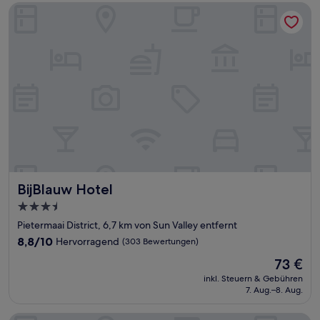
BijBlauw Hotel
BijBlauw Hotel
BijBlauw Hotel
3.5-
Sterne-
Pietermaai District, 6,7 km von Sun Valley entfernt
Unterkunft
8.8
8,8/10
Hervorragend
(303 Bewertungen)
von
Der
73 €
10,
Preis
Hervorragend,
inkl. Steuern & Gebühren
beträgt
7. Aug.–8. Aug.
(303
73 €
Bewertungen)
Aquila apartments