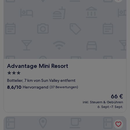
Advantage Mini Resort
Advantage Mini Resort
3.0-
Sterne-
Bottelier, 7 km von Sun Valley entfernt
Unterkunft
8.6
8,6/10
Hervorragend
(37 Bewertungen)
von
Der
66 €
10,
Preis
Hervorragend,
inkl. Steuern & Gebühren
beträgt
6. Sept.–7. Sept.
(37
66 €
Bewertungen)
Drift Hotels