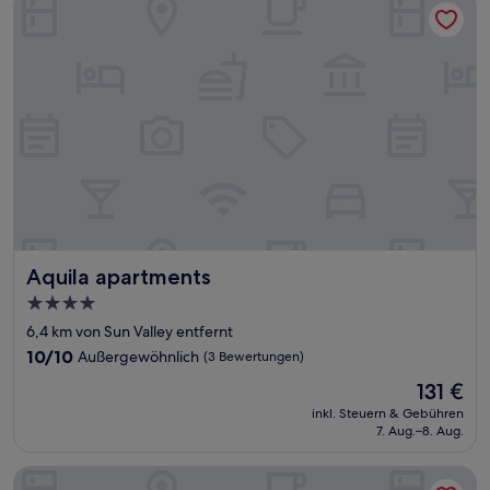
Aquila apartments
Aquila apartments
4.0-
Sterne-
6,4 km von Sun Valley entfernt
Unterkunft
10.0
10/10
Außergewöhnlich
(3 Bewertungen)
von
Der
131 €
10,
Preis
Außergewöhnlich,
inkl. Steuern & Gebühren
beträgt
7. Aug.–8. Aug.
(3
131 €
Bewertungen)
The Ritz Village Hotel