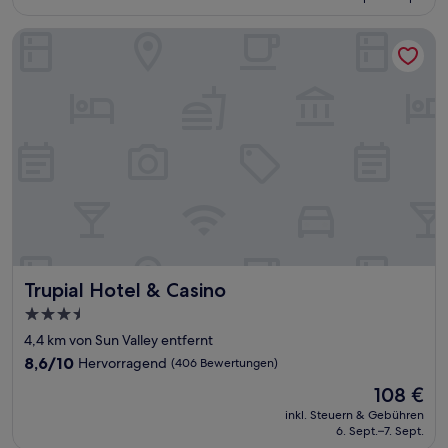
102 €
Bewertungen)
Trupial Hotel & Casino
Trupial Hotel & Casino
Trupial Hotel & Casino
3.5-
Sterne-
4,4 km von Sun Valley entfernt
Unterkunft
8.6
8,6/10
Hervorragend
(406 Bewertungen)
von
Der
108 €
10,
Preis
Hervorragend,
inkl. Steuern & Gebühren
beträgt
6. Sept.–7. Sept.
(406
108 €