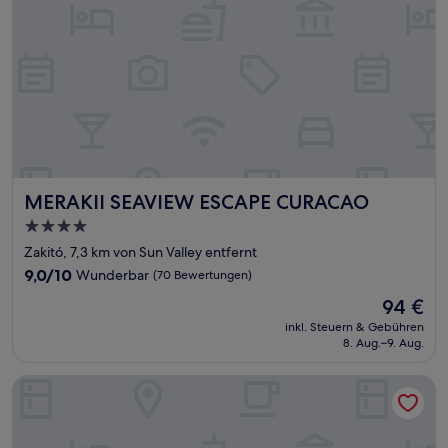
MERAKII SEAVIEW ESCAPE CURACAO
MERAKII SEAVIEW ESCAPE CURACAO
4.0-
Sterne-
Zakitó, 7,3 km von Sun Valley entfernt
Unterkunft
9.0
9,0/10
Wunderbar
(70 Bewertungen)
von
Der
94 €
10,
Preis
Wunderbar,
inkl. Steuern & Gebühren
beträgt
8. Aug.–9. Aug.
(70
94 €
Bewertungen)
Elements Hotel & Shops