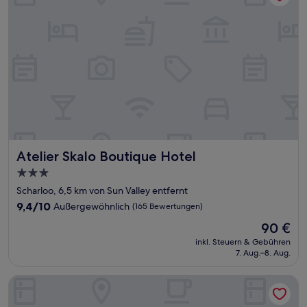
Atelier Skalo Boutique Hotel
Atelier Skalo Boutique Hotel
3.0-
Sterne-
Scharloo, 6,5 km von Sun Valley entfernt
Unterkunft
9.4
9,4/10
Außergewöhnlich
(165 Bewertungen)
von
Der
90 €
10,
Preis
Außergewöhnlich,
inkl. Steuern & Gebühren
beträgt
7. Aug.–8. Aug.
(165
90 €
Bewertungen)
Island House Curacao near Curacao International Airport