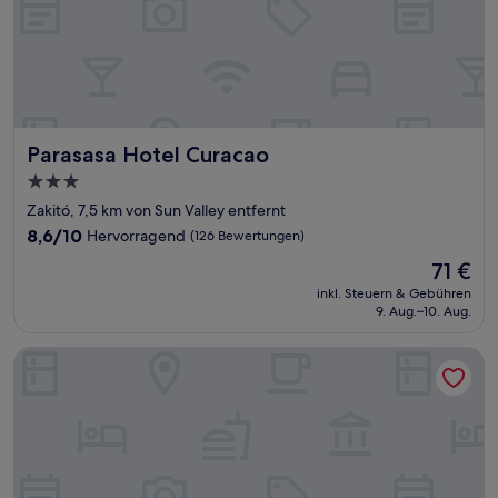
Parasasa Hotel Curacao
Parasasa Hotel Curacao
3.0-
Sterne-
Zakitó, 7,5 km von Sun Valley entfernt
Unterkunft
8.6
8,6/10
Hervorragend
(126 Bewertungen)
von
Der
71 €
10,
Preis
Hervorragend,
inkl. Steuern & Gebühren
beträgt
9. Aug.–10. Aug.
(126
71 €
Bewertungen)
Plantation Jan Thiel Lodge