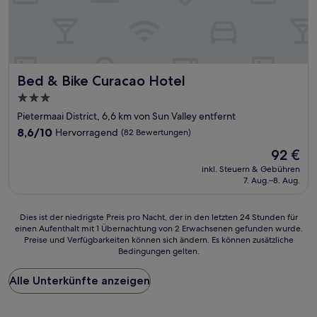
Bed & Bike Curacao Hotel
Bed & Bike Curacao Hotel
3.0-
Sterne-
Pietermaai District, 6,6 km von Sun Valley entfernt
Unterkunft
8.6
8,6/10
Hervorragend
(82 Bewertungen)
von
Der
92 €
10,
Preis
Hervorragend,
inkl. Steuern & Gebühren
beträgt
7. Aug.–8. Aug.
(82
92 €
Bewertungen)
Dies
Dies ist der niedrigste Preis pro Nacht, der in den letzten 24 Stunden für
einen Aufenthalt mit 1 Übernachtung von 2 Erwachsenen gefunden wurde.
ist
Preise und Verfügbarkeiten können sich ändern. Es können zusätzliche
der
Bedingungen gelten.
niedrigste
Preis
Alle Unterkünfte anzeigen
pro
Nacht,
der