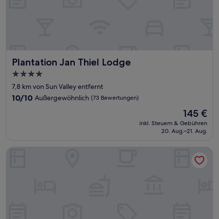
Plantation Jan Thiel Lodge
Plantation Jan Thiel Lodge
4.0-
Sterne-
7,8 km von Sun Valley entfernt
Unterkunft
10.0
10/10
Außergewöhnlich
(73 Bewertungen)
von
Der
145 €
10,
Preis
Außergewöhnlich,
inkl. Steuern & Gebühren
beträgt
20. Aug.–21. Aug.
(73
145 €
Bewertungen)
Bed & Bike Curacao Hotel