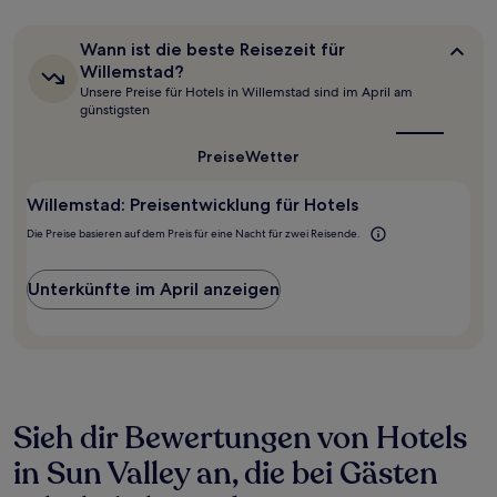
in
den
letzten
Wann
Wann ist die beste Reisezeit für
24 Stunden
ist
Willemstad?
für
die
Unsere Preise für Hotels in Willemstad sind im April am
beste
einen
günstigsten
Reisezeit
Aufenthalt
für
mit
Willemstad?
Preise
Wetter
1 Übernachtung
von
2 Erwachsenen
Willemstad: Preisentwicklung für Hotels
gefunden
Die Preise basieren auf dem Preis für eine Nacht für zwei Reisende.
wurde.
Preise
und
Unterkünfte im April anzeigen
Verfügbarkeiten
können
sich
ändern.
Es
können
zusätzliche
Sieh dir Bewertungen von Hotels
Bedingungen
gelten.
in Sun Valley an, die bei Gästen