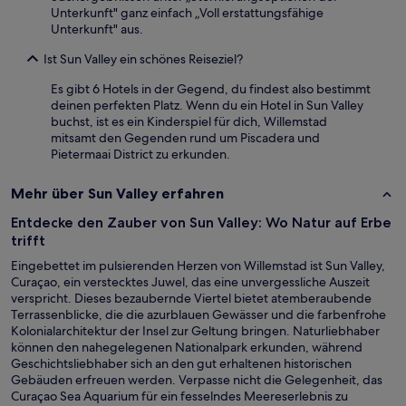
Unterkunft" ganz einfach „Voll erstattungsfähige
Unterkunft" aus.
Ist Sun Valley ein schönes Reiseziel?
Es gibt 6 Hotels in der Gegend, du findest also bestimmt
deinen perfekten Platz. Wenn du ein Hotel in Sun Valley
buchst, ist es ein Kinderspiel für dich, Willemstad
mitsamt den Gegenden rund um Piscadera und
Pietermaai District zu erkunden.
Mehr über Sun Valley erfahren
Entdecke den Zauber von Sun Valley: Wo Natur auf Erbe
trifft
Eingebettet im pulsierenden Herzen von Willemstad ist Sun Valley,
Curaçao, ein verstecktes Juwel, das eine unvergessliche Auszeit
verspricht. Dieses bezaubernde Viertel bietet atemberaubende
Terrassenblicke, die die azurblauen Gewässer und die farbenfrohe
Kolonialarchitektur der Insel zur Geltung bringen. Naturliebhaber
können den nahegelegenen Nationalpark erkunden, während
Geschichtsliebhaber sich an den gut erhaltenen historischen
Gebäuden erfreuen werden. Verpasse nicht die Gelegenheit, das
Curaçao Sea Aquarium für ein fesselndes Meereserlebnis zu