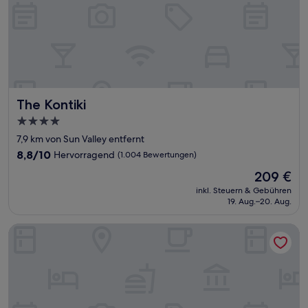
The Kontiki
The Kontiki
4.0-
Sterne-
7,9 km von Sun Valley entfernt
Unterkunft
8.8
8,8/10
Hervorragend
(1.004 Bewertungen)
von
Der
209 €
10,
Preis
Hervorragend,
inkl. Steuern & Gebühren
beträgt
19. Aug.–20. Aug.
(1.004
209 €
Bewertungen)
Parasasa Hotel Curacao