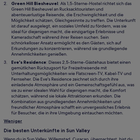
e
W
Green Hill Biesheuvel
: Als 1,5-Sterne-Hostel richtet sich das
m
i
Green Hill Biesheuvel an Rucksacktouristen und
n
r
abenteuerlustige Reisende, die Erschwinglichkeit und die
e
d
Möglichkeit schätzen, Gleichgesinnte zu treffen. Die Unterkunft
u
i
ist darauf ausgelegt, ein soziales Umfeld zu fördern, was sie
e
n
ideal für diejenigen macht, die einzigartige Erlebnisse und
n
e
Kameradschaft während ihrer Reisen suchen. Sein
F
i
schnörkelloser Ansatz ermöglicht es den Gästen, sich auf
e
n
Erkundungen zu konzentrieren, während sie grundlegende
n
e
Annehmlichkeiten genießen.
s
m
W
Eve's Residence
: Dieses 2,5-Sterne-Gästehaus bietet einen
t
n
i
gemütlichen Rückzugsort für Freizeitreisende mit
e
e
r
Unterhaltungsmöglichkeiten wie Flatscreen-TV, Kabel-TV und
r
u
d
Fernseher. Die Eve's Residence zeichnet sich durch ihre
g
e
i
einladende Atmosphäre und ein Gemeinschaftsgefühl aus, was
e
n
n
sie zu einer idealen Wahl für diejenigen macht, die Komfort
ö
F
e
schätzen, während sie lokale Attraktionen erkunden. Die
f
e
i
Kombination aus grundlegenden Annehmlichkeiten und
f
n
n
freundlicher Atmosphäre schafft ein unvergessliches Erlebnis
n
s
e
für Besucher, die in ihre Umgebung eintauchen möchten.
e
t
m
t
Weniger
e
n
r
e
Die besten Unterkünfte in Sun Valley
g
u
e
Wenn du in Sun Valley, Willemstad, Curaçao, übernachtest, bist du