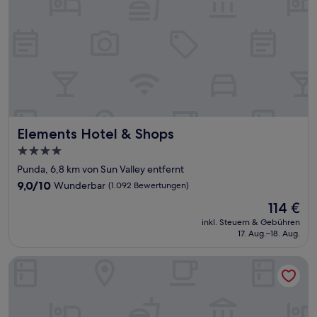
Elements Hotel & Shops
Elements Hotel & Shops
4.0-
Sterne-
Punda, 6,8 km von Sun Valley entfernt
Unterkunft
9.0
9,0/10
Wunderbar
(1.092 Bewertungen)
von
Der
114 €
10,
Preis
Wunderbar,
inkl. Steuern & Gebühren
beträgt
17. Aug.–18. Aug.
(1.092
114 €
Bewertungen)
The Freedom Hotel