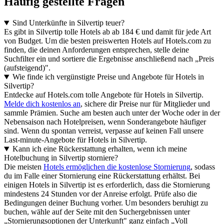
Häufig gestellte Fragen
Sind Unterkünfte in Silvertip teuer?
Es gibt in Silvertip tolle Hotels ab ab 184 € und damit für jede Art
von Budget. Um die besten preiswerten Hotels auf Hotels.com zu
finden, die deinen Anforderungen entsprechen, stelle deine
Suchfilter ein und sortiere die Ergebnisse anschließend nach „Preis
(aufsteigend)".
Wie finde ich vergünstigte Preise und Angebote für Hotels in
Silvertip?
Entdecke auf Hotels.com tolle Angebote für Hotels in Silvertip.
Melde dich kostenlos an
, sichere dir Preise nur für Mitglieder und
sammle Prämien. Suche am besten auch unter der Woche oder in der
Nebensaison nach Hotelpreisen, wenn Sonderangebote häufiger
sind. Wenn du spontan verreist, verpasse auf keinen Fall unsere
Last-minute-Angebote für Hotels in Silvertip.
Kann ich eine Rückerstattung erhalten, wenn ich meine
Hotelbuchung in Silvertip storniere?
Die meisten
Hotels ermöglichen die kostenlose Stornierung
, sodass
du im Falle einer Stornierung eine Rückerstattung erhältst. Bei
einigen Hotels in Silvertip ist es erforderlich, dass die Stornierung
mindestens 24 Stunden vor der Anreise erfolgt. Prüfe also die
Bedingungen deiner Buchung vorher. Um besonders beruhigt zu
buchen, wähle auf der Seite mit den Suchergebnissen unter
„Stornierungsoptionen der Unterkunft" ganz einfach „Voll