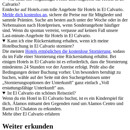
Calvario?
Entdecke auf Hotels.com tolle Angebote für Hotels in El Calvario.
Melde dich kostenlos an
, sichere dir Preise nur für Mitglieder und
sammle Prämien. Suche am besten auch unter der Woche oder in der
Nebensaison nach Hotelpreisen, wenn Sonderangebote häufiger
sind. Wenn du spontan verreist, verpasse auf keinen Fall unsere
Last-minute-Angebote für Hotels in El Calvario.
Kann ich eine Rückerstattung erhalten, wenn ich meine
Hotelbuchung in El Calvario storniere?
Die meisten
Hotels ermöglichen die kostenlose Stornierung
, sodass
du im Falle einer Stornierung eine Rückerstattung erhältst. Bei
einigen Hotels in El Calvario ist es erforderlich, dass die Stornierung
mindestens 24 Stunden vor der Anreise erfolgt. Prüfe also die
Bedingungen deiner Buchung vorher. Um besonders beruhigt zu
buchen, wähle auf der Seite mit den Suchergebnissen unter
„Stornierungsoptionen der Unterkunft" ganz einfach „Voll
erstattungsfähige Unterkunft" aus.
Ist El Calvario ein schönes Reiseziel?
Wenn du ein Hotel in El Calvario buchst, ist es ein Kinderspiel für
dich, Álamos mitsamt den Gegenden rund um Alamos Centro und
Barrio El Chalaton zu erkunden.
Mehr über El Calvario erfahren
Weiter erkunden