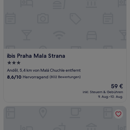
ibis Praha Mala Strana
ibis Praha Mala Strana
3.0-
Sterne-
Anděl, 5,4 km von Malá Chuchle entfernt
Unterkunft
8.6
8,6/10
Hervorragend
(802 Bewertungen)
von
Der
59 €
10,
Preis
Hervorragend,
inkl. Steuern & Gebühren
beträgt
9. Aug.–10. Aug.
(802
59 €
Bewertungen)
Don Giovanni Hotel Prague - Great Hotels of the World