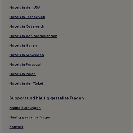
Ferienwohnungen in Letná-Park
Hotels in den USA
Ferienwohnungen in Children’s Island
Hotels in Tschechien
Aparthotels in Prag 1
Hotels in Österreich
Gasthäuser in Prag 1
Hotels in den Niederlanden
Ferienwohnungen in Prag 1
Aparthotels in Prag 2
Hotels in Italien
Gasthäuser in Prag
Hotels in Schweden
Pensionen in Prag
Hotels in Portugal
Hostels in Prag
Hotels in Polen
Hostels in Schützeninsel
Hotels in der Türkei
Aparthotels in Schützeninsel
Support und häufig gestellte Fragen
Aparthotels in Prag 5
Aparthotels in Prag 3
Meine Buchungen
Familien in Prag 10
Häufig gestellte Fragen
Hotels mit Parkplatz in Prag 10
Kontakt