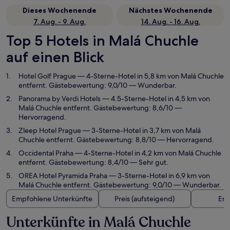
Dieses Wochenende
Nächstes Wochenende
7. Aug. - 9. Aug.
14. Aug. - 16. Aug.
Top 5 Hotels in Malá Chuchle
auf einen Blick
Hotel Golf Prague
— 4-Sterne-Hotel in 5,8 km von Malá Chuchle
entfernt. Gästebewertung: 9,0/10 — Wunderbar.
Panorama by Verdi Hotels
— 4.5-Sterne-Hotel in 4,5 km von
Malá Chuchle entfernt. Gästebewertung: 8,6/10 —
Hervorragend.
Zleep Hotel Prague
— 3-Sterne-Hotel in 3,7 km von Malá
Chuchle entfernt. Gästebewertung: 8,8/10 — Hervorragend.
Occidental Praha
— 4-Sterne-Hotel in 4,2 km von Malá Chuchle
entfernt. Gästebewertung: 8,4/10 — Sehr gut.
OREA Hotel Pyramida Praha
— 3-Sterne-Hotel in 6,9 km von
Malá Chuchle entfernt. Gästebewertung: 9,0/10 — Wunderbar.
Empfohlene Unterkünfte
Preis (aufsteigend)
Ent
Unterkünfte in Malá Chuchle