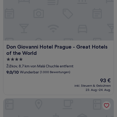
Don Giovanni Hotel Prague - Great Hotels of the World
Don Giovanni Hotel Prague - Great Hotels
of the World
4.0-
Sterne-
Žižkov, 8,7 km von Malá Chuchle entfernt
Unterkunft
9.0
9,0/10
Wunderbar
(1.000 Bewertungen)
von
Der
93 €
10,
Preis
Wunderbar,
inkl. Steuern & Gebühren
beträgt
23. Aug.–24. Aug.
(1.000
93 €
Bewertungen)
Hotel Unique