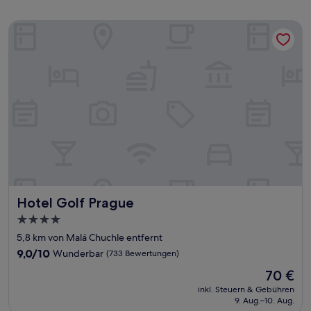
Hotel Golf Prague
Hotel Golf Prague
Hotel Golf Prague
4.0-
Sterne-
5,8 km von Malá Chuchle entfernt
Unterkunft
9.0
9,0/10
Wunderbar
(733 Bewertungen)
von
Der
70 €
10,
Preis
Wunderbar,
inkl. Steuern & Gebühren
beträgt
9. Aug.–10. Aug.
(733
70 €