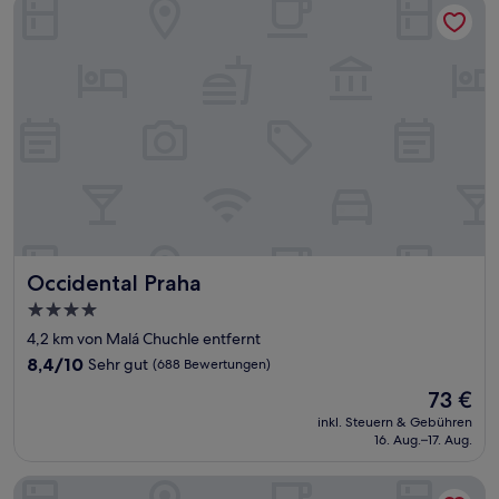
Occidental Praha
Occidental Praha
Occidental Praha
4.0-
Sterne-
4,2 km von Malá Chuchle entfernt
Unterkunft
8.4
8,4/10
Sehr gut
(688 Bewertungen)
von
Der
73 €
10,
Preis
Sehr
inkl. Steuern & Gebühren
beträgt
16. Aug.–17. Aug.
gut,
73 €
(688
Bewertungen)
OREA Hotel Pyramida Praha