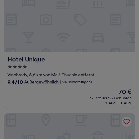
Hotel Unique
Hotel Unique
4.0-
Sterne-
Vinohrady, 6,6 km von Malá Chuchle entfernt
Unterkunft
9.4
9,4/10
Außergewöhnlich
(194 Bewertungen)
von
Der
70 €
10,
Preis
Außergewöhnlich,
inkl. Steuern & Gebühren
beträgt
9. Aug.–10. Aug.
(194
70 €
Bewertungen)
Mosaic House Design Hotel