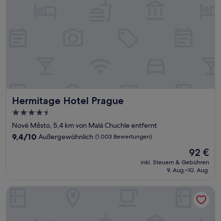
Hermitage Hotel Prague
Hermitage Hotel Prague
4.5-
Sterne-
Nové Město, 5,4 km von Malá Chuchle entfernt
Unterkunft
9.4
9,4/10
Außergewöhnlich
(1.003 Bewertungen)
von
Der
92 €
10,
Preis
Außergewöhnlich,
inkl. Steuern & Gebühren
beträgt
9. Aug.–10. Aug.
(1.003
92 €
Bewertungen)
ibis Praha Mala Strana