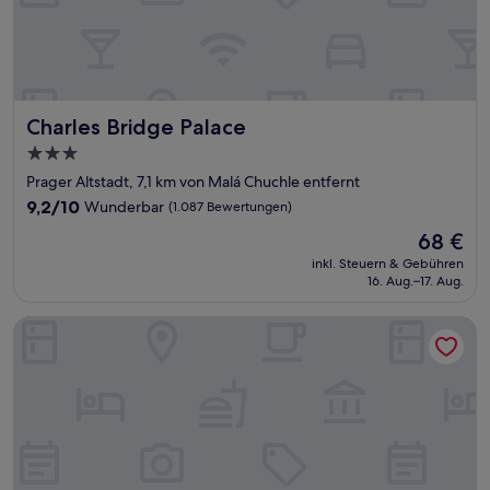
Charles Bridge Palace
Charles Bridge Palace
3.0-
Sterne-
Prager Altstadt, 7,1 km von Malá Chuchle entfernt
Unterkunft
9.2
9,2/10
Wunderbar
(1.087 Bewertungen)
von
Der
68 €
10,
Preis
Wunderbar,
inkl. Steuern & Gebühren
beträgt
16. Aug.–17. Aug.
(1.087
68 €
Bewertungen)
Hotel Belvedere