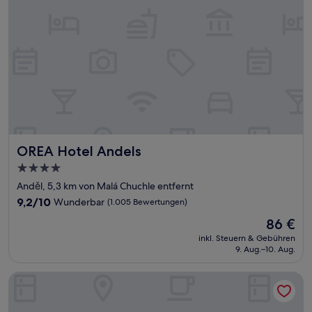
OREA Hotel Andels
OREA Hotel Andels
4.0-
Sterne-
Anděl, 5,3 km von Malá Chuchle entfernt
Unterkunft
9.2
9,2/10
Wunderbar
(1.005 Bewertungen)
von
Der
86 €
10,
Preis
Wunderbar,
inkl. Steuern & Gebühren
beträgt
9. Aug.–10. Aug.
(1.005
86 €
Bewertungen)
Hermitage Hotel Prague