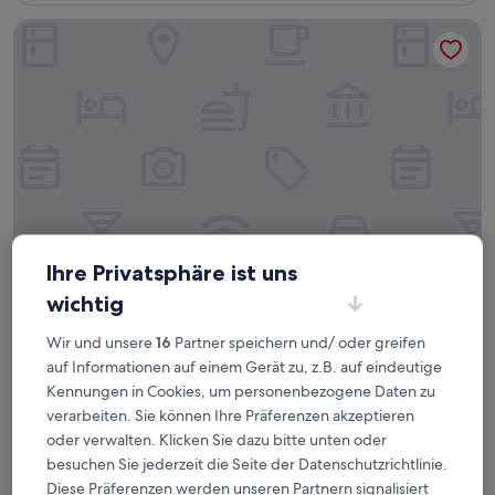
Bewertungen)
Panorama by Verdi Hotels
Ihre Privatsphäre ist uns
wichtig
Panorama by Verdi Hotels
Panorama by Verdi Hotels
4.5-
Wir und unsere
16
Partner speichern und/ oder greifen
Sterne-
4,5 km von Malá Chuchle entfernt
auf Informationen auf einem Gerät zu, z.B. auf eindeutige
Unterkunft
8.6
8,6/10
Hervorragend
(1.003 Bewertungen)
Kennungen in Cookies, um personenbezogene Daten zu
von
verarbeiten. Sie können Ihre Präferenzen akzeptieren
Der
61 €
10,
Preis
oder verwalten. Klicken Sie dazu bitte unten oder
Hervorragend,
inkl. Steuern & Gebühren
beträgt
besuchen Sie jederzeit die Seite der Datenschutzrichtlinie.
24. Aug.–25. Aug.
(1.003
61 €
Bewertungen)
Diese Präferenzen werden unseren Partnern signalisiert