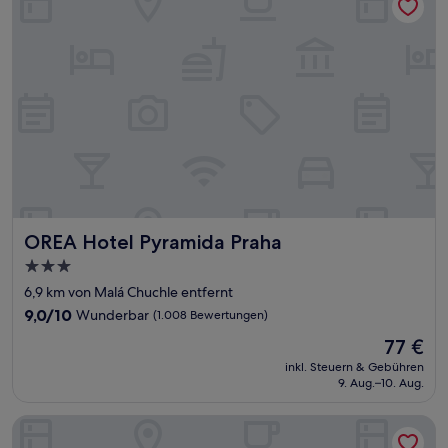
OREA Hotel Pyramida Praha
OREA Hotel Pyramida Praha
3.0-
Sterne-
6,9 km von Malá Chuchle entfernt
Unterkunft
9.0
9,0/10
Wunderbar
(1.008 Bewertungen)
von
Der
77 €
10,
Preis
Wunderbar,
inkl. Steuern & Gebühren
beträgt
9. Aug.–10. Aug.
(1.008
77 €
Bewertungen)
Diplomat Hotel Prague