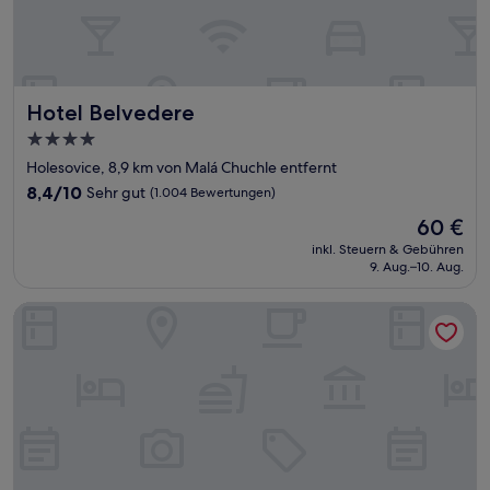
Hotel Belvedere
Hotel Belvedere
4.0-
Sterne-
Holesovice, 8,9 km von Malá Chuchle entfernt
Unterkunft
8.4
8,4/10
Sehr gut
(1.004 Bewertungen)
von
Der
60 €
10,
Preis
Sehr
inkl. Steuern & Gebühren
beträgt
9. Aug.–10. Aug.
gut,
60 €
(1.004
Bewertungen)
Hilton Prague Atrium