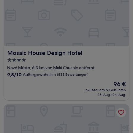
Mosaic House Design Hotel
Mosaic House Design Hotel
4.0-
Sterne-
Nové Město, 6,3 km von Malá Chuchle entfernt
Unterkunft
9.8
9,8/10
Außergewöhnlich
(833 Bewertungen)
von
Der
96 €
10,
Preis
Außergewöhnlich,
inkl. Steuern & Gebühren
beträgt
23. Aug.–24. Aug.
(833
96 €
Bewertungen)
a&o Prague Rhea