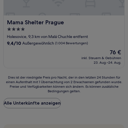
Mama Shelter Prague
Mama Shelter Prague
4.0-
Sterne-
Holesovice, 9,3 km von Malá Chuchle entfernt
Unterkunft
9.4
9,4/10
Außergewöhnlich
(1.004 Bewertungen)
von
Der
76 €
10,
Preis
Außergewöhnlich,
inkl. Steuern & Gebühren
beträgt
23. Aug.–24. Aug.
(1.004
76 €
Bewertungen)
Dies
Dies ist der niedrigste Preis pro Nacht, der in den letzten 24 Stunden für
einen Aufenthalt mit 1 Übernachtung von 2 Erwachsenen gefunden wurde.
ist
Preise und Verfügbarkeiten können sich ändern. Es können zusätzliche
der
Bedingungen gelten.
niedrigste
Preis
Alle Unterkünfte anzeigen
pro
Nacht,
der
in
den