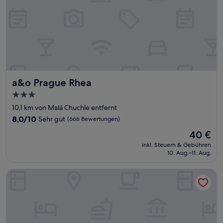
a&o Prague Rhea
a&o Prague Rhea
3.0-
Sterne-
10,1 km von Malá Chuchle entfernt
Unterkunft
8.0
8,0/10
Sehr gut
(666 Bewertungen)
von
Der
40 €
10,
Preis
Sehr
inkl. Steuern & Gebühren
beträgt
10. Aug.–11. Aug.
gut,
40 €
(666
Bewertungen)
Occidental Praha Five