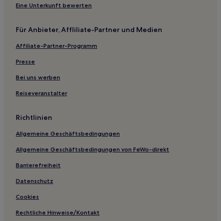
Günstige in Prag 10
Eine Unterkunft bewerten
Luxus in Prag 10
Für Anbieter, Affliliate-Partner und Medien
Haustierfreundliche in Prag 10
Affiliate-Partner-Programm
Günstige nahe Letná-Park
Haustierfreundliche nahe Na Příkopě
Presse
Haustierfreundliche nahe Nerudova-Straße
Bei uns werben
Günstige nahe Nerudova-Straße
Reiseveranstalter
Familien nahe Nerudova-Straße
Richtlinien
Boutique- nahe Schützeninsel
Allgemeine Geschäftsbedingungen
Haustierfreundliche nahe Schützeninsel
Allgemeine Geschäftsbedingungen von FeWo-direkt
Hotels mit Wellnessbereich in Prag 4
Familien in Prag 4
Barrierefreiheit
Luxus in Prag 4
Datenschutz
Haustierfreundliche in Prag 4
Cookies
Familien in Prag
Rechtliche Hinweise/Kontakt