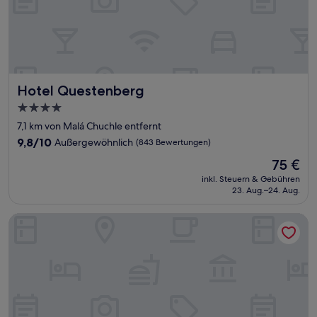
Hotel Questenberg
Hotel Questenberg
4.0-
Sterne-
7,1 km von Malá Chuchle entfernt
Unterkunft
9.8
9,8/10
Außergewöhnlich
(843 Bewertungen)
von
Der
75 €
10,
Preis
Außergewöhnlich,
inkl. Steuern & Gebühren
beträgt
23. Aug.–24. Aug.
(843
75 €
Bewertungen)
Charles Bridge Palace