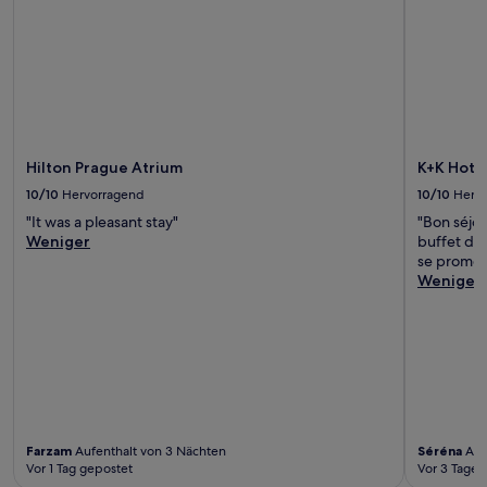
Hilton Prague Atrium
K+K Hotel
10/10
Hervorragend
10/10
Herv
"It was a pleasant stay"
"Bon séjour
Weniger
buffet du 
se promene
Weniger
Farzam
Aufenthalt von 3 Nächten
Séréna
Auf
Vor 1 Tag gepostet
Vor 3 Tagen