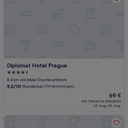
Diplomat Hotel Prague
Diplomat Hotel Prague
4.5-
Sterne-
8,4 km von Malá Chuchle entfernt
Unterkunft
9.2
9,2/10
Wunderbar
(733 Bewertungen)
von
Der
69 €
10,
Preis
Wunderbar,
inkl. Steuern & Gebühren
beträgt
23. Aug.–24. Aug.
(733
69 €
Bewertungen)
OREA Hotel Andels