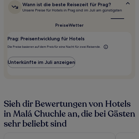
letzten
Wann
Wann ist die beste Reisezeit für Prag?
24 Stunden
ist
Unsere Preise für Hotels in Prag sind im Juli am günstigsten
für
die
einen
beste
Aufenthalt
Reisezeit
Preise
Wetter
mit
für
Prag?
1 Übernachtung
Prag: Preisentwicklung für Hotels
von
2 Erwachsenen
Die Preise basieren auf dem Preis für eine Nacht für zwei Reisende.
gefunden
wurde.
Unterkünfte im Juli anzeigen
Preise
und
Verfügbarkeiten
können
sich
ändern.
Es
Sieh dir Bewertungen von Hotels
können
zusätzliche
in Malá Chuchle an, die bei Gästen
Bedingungen
gelten.
sehr beliebt sind
Hilton Prague Atrium
K+K Hotel