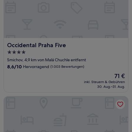
Occidental Praha Five
Occidental Praha Five
4.0-
Sterne-
Smichov, 4,9 km von Malá Chuchle entfernt
Unterkunft
8.6
8,6/10
Hervorragend
(1.003 Bewertungen)
von
Der
71 €
10,
Preis
Hervorragend,
inkl. Steuern & Gebühren
beträgt
30. Aug.–31. Aug.
(1.003
71 €
Bewertungen)
OREA Hotel Angelo Praha