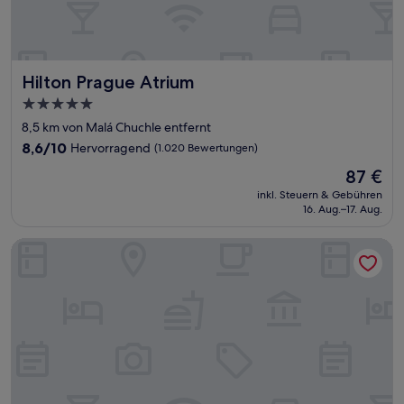
Hilton Prague Atrium
Hilton Prague Atrium
5.0-
Sterne-
8,5 km von Malá Chuchle entfernt
Unterkunft
8.6
8,6/10
Hervorragend
(1.020 Bewertungen)
von
Der
87 €
10,
Preis
Hervorragend,
inkl. Steuern & Gebühren
beträgt
16. Aug.–17. Aug.
(1.020
87 €
Bewertungen)
Mama Shelter Prague