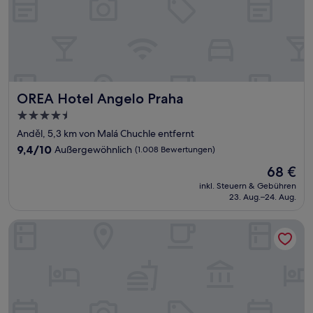
OREA Hotel Angelo Praha
OREA Hotel Angelo Praha
4.5-
Sterne-
Anděl, 5,3 km von Malá Chuchle entfernt
Unterkunft
9.4
9,4/10
Außergewöhnlich
(1.008 Bewertungen)
von
Der
68 €
10,
Preis
Außergewöhnlich,
inkl. Steuern & Gebühren
beträgt
23. Aug.–24. Aug.
(1.008
68 €
Bewertungen)
Hotel Questenberg