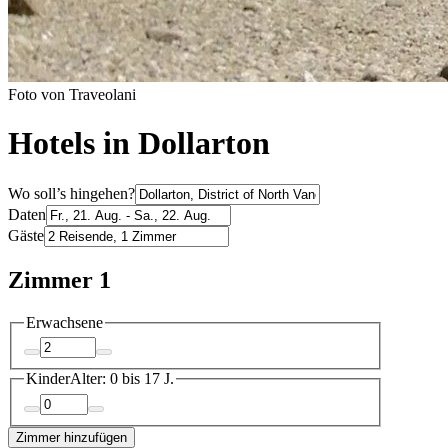
Foto von Traveolani
Hotels in Dollarton
Wo soll’s hingehen?
Daten
Gäste
Zimmer 1
Erwachsene
Kinder
Alter: 0 bis 17 J.
Zimmer hinzufügen