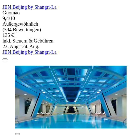
JEN Beijing by Shangri-La
Guomao
9,4/10
Außergewöhnlich
(394 Bewertungen)
135 €
inkl. Steuern & Gebühren
23. Aug.–24. Aug.
JEN Beijing by Shangri-La