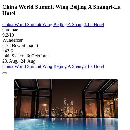
China World Summit Wing Beijing A Shangri-La
Hotel
China World Summit Wing Beijing A Shangri-La Hotel
Guomao
9,2/10
Wunderbar
(175 Bewertungen)
242 €
inkl. Steuern & Gebühren
23. Aug.–24. Aug.
China World Summit Wing Beijing A Shangri-La Hotel