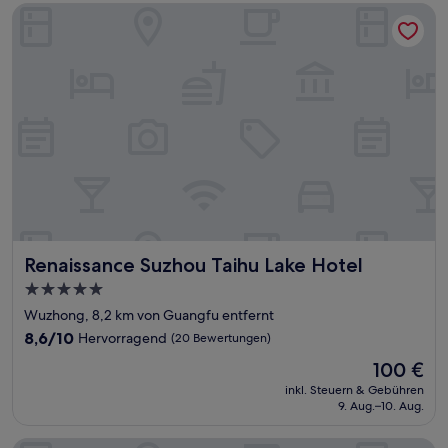
Renaissance Suzhou Taihu Lake Hotel
Renaissance Suzhou Taihu Lake Hotel
Renaissance Suzhou Taihu Lake Hotel
5.0-
Sterne-
Wuzhong, 8,2 km von Guangfu entfernt
Unterkunft
8.6
8,6/10
Hervorragend
(20 Bewertungen)
von
Der
100 €
10,
Preis
Hervorragend,
inkl. Steuern & Gebühren
beträgt
9. Aug.–10. Aug.
(20
100 €
Bewertungen)
Holiday Inn Express Suzhou Taihu Lake by IHG