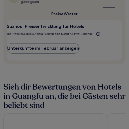
für
die
günstigsten
beste
einen
Reisezeit
Aufenthalt
Preise
Wetter
für
mit
Suzhou?
1 Übernachtung
Suzhou: Preisentwicklung für Hotels
von
2 Erwachsenen
Die Preise basieren auf dem Preis für eine Nacht für zwei Reisende.
gefunden
wurde.
Preise
Unterkünfte im Februar anzeigen
und
Verfügbarkeiten
können
sich
ändern.
Es
können
Sieh dir Bewertungen von Hotels
zusätzliche
in Guangfu an, die bei Gästen sehr
Bedingungen
gelten.
beliebt sind
Hotel Indigo Suzhou Grand Canal by IHG
AC Hotel 