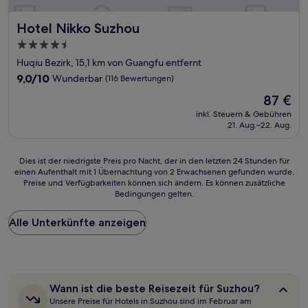
Hotel Nikko Suzhou
Hotel Nikko Suzhou
4.5-
Sterne-
Huqiu Bezirk, 15,1 km von Guangfu entfernt
Unterkunft
9.0
9,0/10
Wunderbar
(116 Bewertungen)
von
Der
87 €
10,
Preis
Wunderbar,
inkl. Steuern & Gebühren
beträgt
21. Aug.–22. Aug.
(116
87 €
Bewertungen)
Dies
Dies ist der niedrigste Preis pro Nacht, der in den letzten 24 Stunden für
einen Aufenthalt mit 1 Übernachtung von 2 Erwachsenen gefunden wurde.
ist
Preise und Verfügbarkeiten können sich ändern. Es können zusätzliche
der
Bedingungen gelten.
niedrigste
Preis
Alle Unterkünfte anzeigen
pro
Nacht,
der
in
den
letzten
Wann
Wann ist die beste Reisezeit für Suzhou?
24 Stunden
ist
Unsere Preise für Hotels in Suzhou sind im Februar am