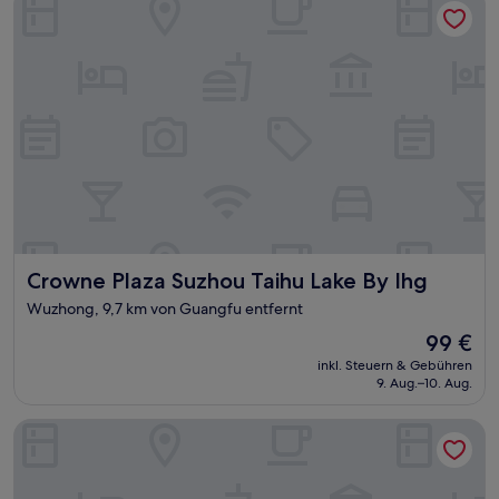
Crowne Plaza Suzhou Taihu Lake By Ihg
Crowne Plaza Suzhou Taihu Lake By Ihg
Wuzhong, 9,7 km von Guangfu entfernt
Der
99 €
Preis
inkl. Steuern & Gebühren
beträgt
9. Aug.–10. Aug.
99 €
Angsana Suzhou Shishan