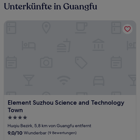
Unterkünfte in Guangfu
Element Suzhou Science and Technology Town
Element Suzhou Science and Technology Town
Element Suzhou Science and Technology
Town
4.0-
Sterne-
Huqiu Bezirk, 5,8 km von Guangfu entfernt
Unterkunft
9.0
9,0/10
Wunderbar
(9 Bewertungen)
von