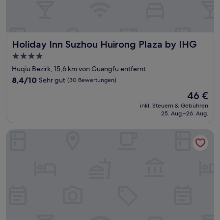
Holiday Inn Suzhou Huirong Plaza by IHG
Holiday Inn Suzhou Huirong Plaza by IHG
4.0-
Sterne-
Huqiu Bezirk, 15,6 km von Guangfu entfernt
Unterkunft
8.4
8,4/10
Sehr gut
(30 Bewertungen)
von
Der
46 €
10,
Preis
Sehr
inkl. Steuern & Gebühren
beträgt
25. Aug.–26. Aug.
gut,
46 €
(30
Bewertungen)
Chongqing Xanadu Moon Hotel