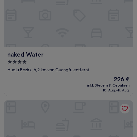
naked Water
naked Water
4.0-
Sterne-
Huqiu Bezirk, 6,2 km von Guangfu entfernt
Unterkunft
Der
226 €
Preis
inkl. Steuern & Gebühren
beträgt
10. Aug.–11. Aug.
226 €
Hilton Suzhou New District