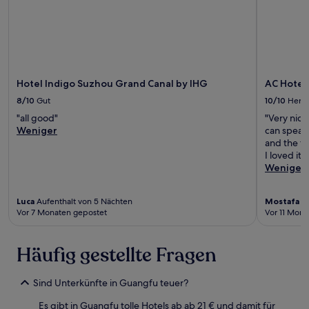
Hotel Indigo Suzhou Grand Canal by IHG
AC Hotel
8/10
Gut
10/10
Herv
"all good"
"Very nice 
Weniger
can speak 
and the toi
I loved it"
Weniger
Luca
Aufenthalt von 5 Nächten
Mostafa K
Vor 7 Monaten gepostet
Vor 11 Mona
Häufig gestellte Fragen
Sind Unterkünfte in Guangfu teuer?
Es gibt in Guangfu tolle Hotels ab ab 21 € und damit für