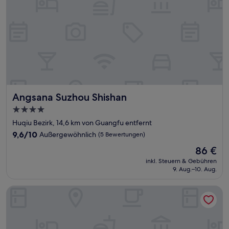
Angsana Suzhou Shishan
Angsana Suzhou Shishan
4.0-
Sterne-
Huqiu Bezirk, 14,6 km von Guangfu entfernt
Unterkunft
9.6
9,6/10
Außergewöhnlich
(5 Bewertungen)
von
Der
86 €
10,
Preis
Außergewöhnlich,
inkl. Steuern & Gebühren
beträgt
9. Aug.–10. Aug.
(5
86 €
Bewertungen)
naked Water