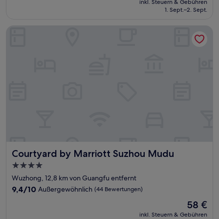
Wunderbar,
inkl. Steuern & Gebühren
beträgt
1. Sept.–2. Sept.
(14
96 €
Bewertungen)
Courtyard by Marriott Suzhou Mudu
Courtyard by Marriott Suzhou Mudu
Courtyard by Marriott Suzhou Mudu
4.0-
Sterne-
Wuzhong, 12,8 km von Guangfu entfernt
Unterkunft
9.4
9,4/10
Außergewöhnlich
(44 Bewertungen)
von
Der
58 €
10,
Preis
Außergewöhnlich,
inkl. Steuern & Gebühren