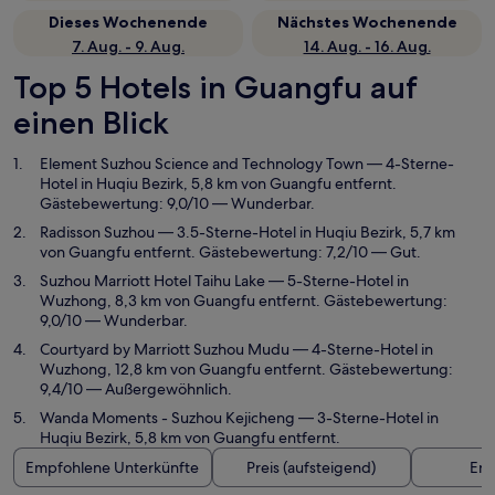
Dieses Wochenende
Nächstes Wochenende
7. Aug. - 9. Aug.
14. Aug. - 16. Aug.
Top 5 Hotels in Guangfu auf
einen Blick
Element Suzhou Science and Technology Town
— 4-Sterne-
Hotel in Huqiu Bezirk, 5,8 km von Guangfu entfernt.
Gästebewertung: 9,0/10 — Wunderbar.
Radisson Suzhou
— 3.5-Sterne-Hotel in Huqiu Bezirk, 5,7 km
von Guangfu entfernt. Gästebewertung: 7,2/10 — Gut.
Suzhou Marriott Hotel Taihu Lake
— 5-Sterne-Hotel in
Wuzhong, 8,3 km von Guangfu entfernt. Gästebewertung:
9,0/10 — Wunderbar.
Courtyard by Marriott Suzhou Mudu
— 4-Sterne-Hotel in
Wuzhong, 12,8 km von Guangfu entfernt. Gästebewertung:
9,4/10 — Außergewöhnlich.
Wanda Moments - Suzhou Kejicheng
— 3-Sterne-Hotel in
Huqiu Bezirk, 5,8 km von Guangfu entfernt.
Empfohlene Unterkünfte
Preis (aufsteigend)
Ent