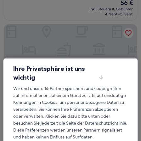
Der
56 €
10,
Preis
Wunderbar,
inkl. Steuern & Gebühren
beträgt
4. Sept.–5. Sept.
(9
56 €
Bewertungen)
Radisson Suzhou
Ihre Privatsphäre ist uns
wichtig
Wir und unsere
16
Partner speichern und/ oder greifen
auf Informationen auf einem Gerät zu, z.B. auf eindeutige
Kennungen in Cookies, um personenbezogene Daten zu
Radisson Suzhou
Radisson Suzhou
verarbeiten. Sie können Ihre Präferenzen akzeptieren
3.5-
oder verwalten. Klicken Sie dazu bitte unten oder
Sterne-
Huqiu Bezirk, 5,7 km von Guangfu entfernt
besuchen Sie jederzeit die Seite der Datenschutzrichtlinie.
Unterkunft
7.2
7,2/10
Gut
(5 Bewertungen)
Diese Präferenzen werden unseren Partnern signalisiert
von
und haben keinen Einfluss auf Surfdaten.
Der
83 €
10,