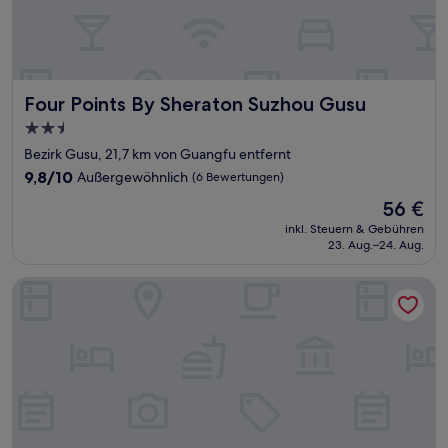
Four Points By Sheraton Suzhou Gusu
Four Points By Sheraton Suzhou Gusu
2.5-
Sterne-
Bezirk Gusu, 21,7 km von Guangfu entfernt
Unterkunft
9.8
9,8/10
Außergewöhnlich
(6 Bewertungen)
von
Der
56 €
10,
Preis
Außergewöhnlich,
inkl. Steuern & Gebühren
beträgt
23. Aug.–24. Aug.
(6
56 €
Bewertungen)
Hotel Indigo Suzhou Grand Canal by IHG