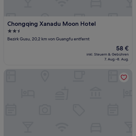
Chongqing Xanadu Moon Hotel
Chongqing Xanadu Moon Hotel
2.5-
Sterne-
Bezirk Gusu, 20,2 km von Guangfu entfernt
Unterkunft
Der
58 €
Preis
inkl. Steuern & Gebühren
beträgt
7. Aug.–8. Aug.
58 €
Hotel Nikko Suzhou