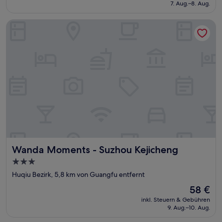
beträgt
7. Aug.–8. Aug.
(44
58 €
Bewertungen)
Wanda Moments - Suzhou Kejicheng
Wanda Moments - Suzhou Kejicheng
Wanda Moments - Suzhou Kejicheng
3.0-
Sterne-
Huqiu Bezirk, 5,8 km von Guangfu entfernt
Unterkunft
Der
58 €
Preis
inkl. Steuern & Gebühren
beträgt
9. Aug.–10. Aug.
58 €