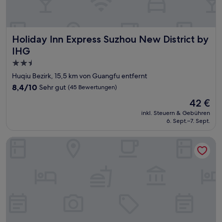
Holiday Inn Express Suzhou New District by IHG
Holiday Inn Express Suzhou New District by
IHG
2.5-
Sterne-
Huqiu Bezirk, 15,5 km von Guangfu entfernt
Unterkunft
8.4
8,4/10
Sehr gut
(45 Bewertungen)
von
Der
42 €
10,
Preis
Sehr
inkl. Steuern & Gebühren
beträgt
6. Sept.–7. Sept.
gut,
42 €
(45
Bewertungen)
Holiday Inn Suzhou Huirong Plaza by IHG