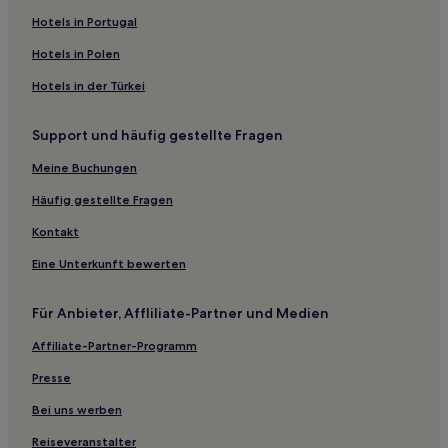
Hotels nahe Suzhou
Hotels in Portugal
Xiaoyanbang Hotels
Hotels in Polen
Hotels nahe Bahnhof Suzhou University
Hotels in der Türkei
Hotels nahe Soochow-Universität
Support und häufig gestellte Fragen
Hotels nahe Bahnhof Suzhouwan Nord
Hotels nahe Suzhou Culture and Arts Center
Meine Buchungen
Hotels nahe Hanshan Temple
Häufig gestellte Fragen
Shituli Hotels
Kontakt
Hotels nahe Suzhou Nordbahnhof
Eine Unterkunft bewerten
Huanglucun Hotels
Für Anbieter, Affliliate-Partner und Medien
Altstadt Suzhou: Hotels
Affiliate-Partner-Programm
Hotels nahe Xingtang-Jie-Station
Bezirk Gusu: Hotels
Presse
Hukeli Hotels
Bei uns werben
Wuzhong: Hotels
Reiseveranstalter