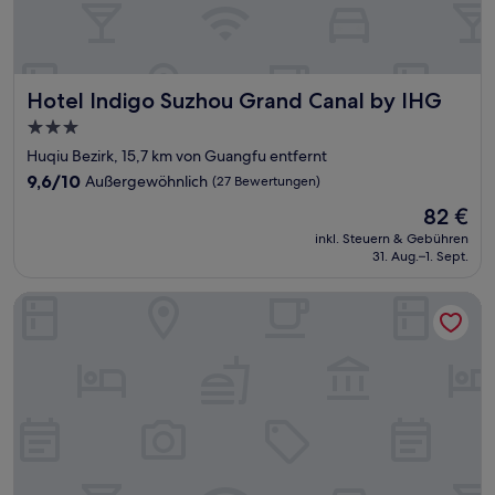
Hotel Indigo Suzhou Grand Canal by IHG
Hotel Indigo Suzhou Grand Canal by IHG
3.0-
Sterne-
Huqiu Bezirk, 15,7 km von Guangfu entfernt
Unterkunft
9.6
9,6/10
Außergewöhnlich
(27 Bewertungen)
von
Der
82 €
10,
Preis
Außergewöhnlich,
inkl. Steuern & Gebühren
beträgt
31. Aug.–1. Sept.
(27
82 €
Bewertungen)
Holiday Inn Express Suzhou New District by IHG