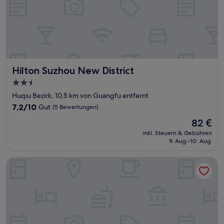
Hilton Suzhou New District
Hilton Suzhou New District
2.5-
Sterne-
Huqiu Bezirk, 10,5 km von Guangfu entfernt
Unterkunft
7.2
7,2/10
Gut
(5 Bewertungen)
von
Der
82 €
10,
Preis
Gut,
inkl. Steuern & Gebühren
beträgt
9. Aug.–10. Aug.
(5
82 €
Bewertungen)
Shangri-La Suzhou