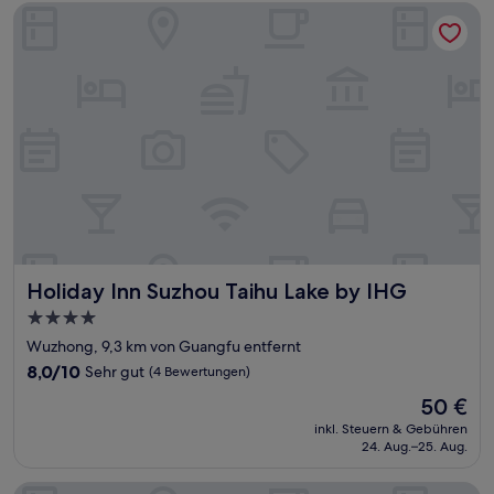
Holiday Inn Suzhou Taihu Lake by IHG
Holiday Inn Suzhou Taihu Lake by IHG
Holiday Inn Suzhou Taihu Lake by IHG
4.0-
Sterne-
Wuzhong, 9,3 km von Guangfu entfernt
Unterkunft
8.0
8,0/10
Sehr gut
(4 Bewertungen)
von
Der
50 €
10,
Preis
Sehr
inkl. Steuern & Gebühren
beträgt
24. Aug.–25. Aug.
gut,
50 €
(4
Bewertungen)
Crowne Plaza Suzhou Taihu Lake By Ihg