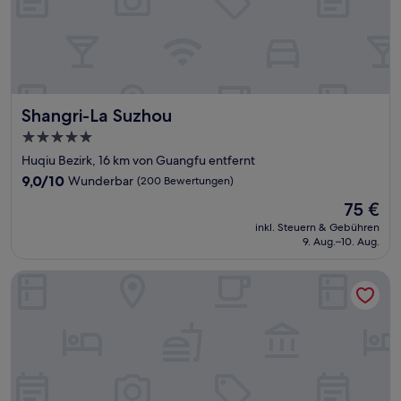
Shangri-La Suzhou
Shangri-La Suzhou
5.0-
Sterne-
Huqiu Bezirk, 16 km von Guangfu entfernt
Unterkunft
9.0
9,0/10
Wunderbar
(200 Bewertungen)
von
Der
75 €
10,
Preis
Wunderbar,
inkl. Steuern & Gebühren
beträgt
9. Aug.–10. Aug.
(200
75 €
Bewertungen)
Cendre Hotel