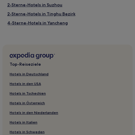
2-Sterne-Hotels in Suzhou
2-Sterne-Hotels in Tinghu Bezirk
4-Sterne-Hotels in Yancheng
4-Sterne-Hotels in Yangzhou
4-Sterne-Hotels in Taizhou
2-Sterne-Hotels in Nanjing
2-Sterne-Hotels in Changshu
Top-Reiseziele
5-Sterne-Hotels in Changzhou
Hotels in Deutschland
4-Sterne-Hotels in Changzhou
Hotels in den USA
4-Sterne-Hotels in Stadtbezirk Wujin
Hotels in Tschechien
5-Sterne-Hotels in Pingjiang-Straße
Hotels in Österreich
2-Sterne-Hotels in Wuxi
Hotels in den Niederlanden
Hotels nahe Baodai-Brücke
Hotels nahe Xishanlinwudong Landschaftsresort
Hotels in Italien
Hotels nahe Shangfang-Berg
Hotels in Schweden