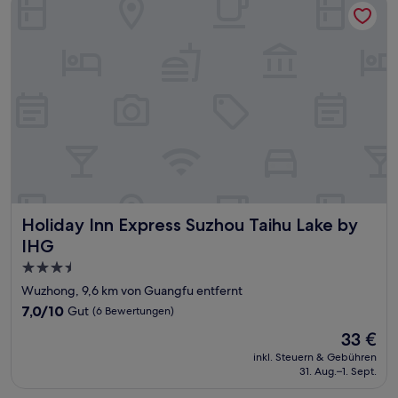
Holiday Inn Express Suzhou Taihu Lake by IHG
Holiday Inn Express Suzhou Taihu Lake by
IHG
3.5-
Sterne-
Wuzhong, 9,6 km von Guangfu entfernt
Unterkunft
7.0
7,0/10
Gut
(6 Bewertungen)
von
Der
33 €
10,
Preis
Gut,
inkl. Steuern & Gebühren
beträgt
31. Aug.–1. Sept.
(6
33 €
Bewertungen)