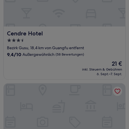
Cendre Hotel
Cendre Hotel
3.5-
Sterne-
Bezirk Gusu, 18,4 km von Guangfu entfernt
Unterkunft
9.4
9,4/10
Außergewöhnlich
(58 Bewertungen)
von
Der
21 €
10,
Preis
Außergewöhnlich,
inkl. Steuern & Gebühren
beträgt
6. Sept.–7. Sept.
(58
21 €
Bewertungen)
Four Points By Sheraton Suzhou Gusu