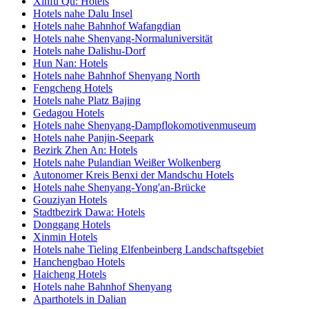
Xinfu Qu: Hotels
Hotels nahe Dalu Insel
Hotels nahe Bahnhof Wafangdian
Hotels nahe Shenyang-Normaluniversität
Hotels nahe Dalishu-Dorf
Hun Nan: Hotels
Hotels nahe Bahnhof Shenyang North
Fengcheng Hotels
Hotels nahe Platz Bajing
Gedagou Hotels
Hotels nahe Shenyang-Dampflokomotivenmuseum
Hotels nahe Panjin-Seepark
Bezirk Zhen An: Hotels
Hotels nahe Pulandian Weißer Wolkenberg
Autonomer Kreis Benxi der Mandschu Hotels
Hotels nahe Shenyang-Yong'an-Brücke
Gouziyan Hotels
Stadtbezirk Dawa: Hotels
Donggang Hotels
Xinmin Hotels
Hotels nahe Tieling Elfenbeinberg Landschaftsgebiet
Hanchengbao Hotels
Haicheng Hotels
Hotels nahe Bahnhof Shenyang
Aparthotels in Dalian