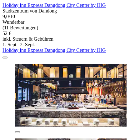
Holiday Inn Express Dangdong City Center by IHG
Stadtzentrum von Dandong
9,0/10
Wunderbar
(11 Bewertungen)
52 €
inkl. Steuern & Gebühren
1. Sept.–2. Sept.
Holiday Inn Express Dangdong City Center by IHG