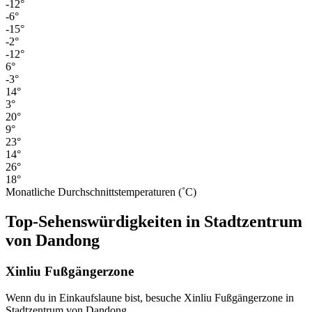
-12°
-6°
-15°
-2°
-12°
6°
-3°
14°
3°
20°
9°
23°
14°
26°
18°
Monatliche Durchschnittstemperaturen (˚C)
Top-Sehenswürdigkeiten in Stadtzentrum
von Dandong
Xinliu Fußgängerzone
Wenn du in Einkaufslaune bist, besuche Xinliu Fußgängerzone in
Stadtzentrum von Dandong.