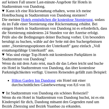
auf keinen Fall unsere Last-minute-Angebote für Hotels in
Stadtzentrum von Dandong.
Kann ich eine Rückerstattung erhalten, wenn ich meine
Hotelbuchung in Stadtzentrum von Dandong storniere?
Die meisten
Hotels ermöglichen die kostenlose Stornierung
, sodass
du im Falle einer Stornierung eine Rückerstattung erhältst. Bei
einigen Hotels in Stadtzentrum von Dandong ist es erforderlich, dass
die Stornierung mindestens 24 Stunden vor der Anreise erfolgt.
Prüfe also die Bedingungen deiner Buchung vorher. Um besonders
beruhigt zu buchen, wähle auf der Seite mit den Suchergebnissen
unter „Stornierungsoptionen der Unterkunft" ganz einfach „Voll
erstattungsfähige Unterkunft" aus.
Was sind einige Top-Hotels mit kostenlosen Parkplätzen in
Stadtzentrum von Dandong?
Wenn du mit dem Auto reist, mach dir das Leben leicht und buche
ein Hotel in Stadtzentrum von Dandong, das über kostenlose
Parkmöglichkeiten verfügt. Unseren Reisenden gefällt zum Beispiel:
Hilton Garden Inn Dandong
: ein Hotel mit einer
durchschnittlichen Gästebewertung von 8,6 von 10.
Ist Stadtzentrum von Dandong ein schönes Reiseziel?
Wenn du ein Hotel in Stadtzentrum von Dandong buchst, ist es ein
Kinderspiel für dich, Dandong mitsamt den Gegenden rund um
Bezirk Zhenxing und Bezirk Yuanbao zu erkunden.