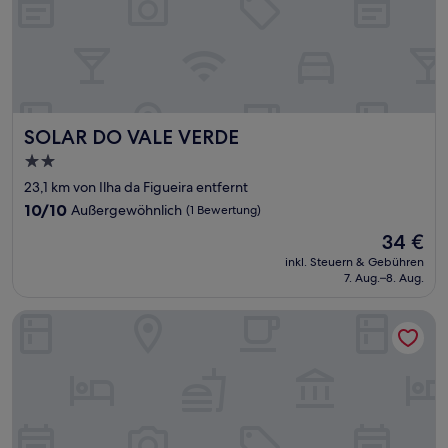
SOLAR DO VALE VERDE
SOLAR DO VALE VERDE
2.0-
Sterne-
23,1 km von Ilha da Figueira entfernt
Unterkunft
10.0
10/10
Außergewöhnlich
(1 Bewertung)
von
Der
34 €
10,
Preis
Außergewöhnlich,
inkl. Steuern & Gebühren
beträgt
7. Aug.–8. Aug.
(1
34 €
Bewertung)
Apartamento 615 Saint Sebastian