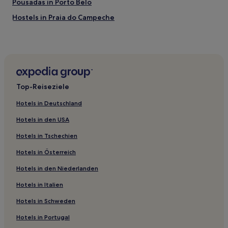
Pousadas in Porto Belo
Hostels in Praia do Campeche
Ferienwohnungen in Jurerê Leste
Pousadas in Itajaí
Aparthotels in Itajaí
Pousadas in Pomerode
Top-Reiseziele
Pousadas in Blumenau
Hotels in Deutschland
Pousadas in Navegantes
Hotels in den USA
Hostels in Florianópolis
Hotels in Tschechien
B&B in Florianópolis
Hotels in Österreich
Pousadas in Florianópolis
Hotels in den Niederlanden
Aparthotels in Florianópolis
Ferienwohnungen in Florianópolis
Hotels in Italien
Pousadas in Palhoça
Hotels in Schweden
Pousadas in Santa Catarina
Hotels in Portugal