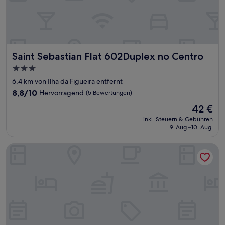
Saint Sebastian Flat 602Duplex no Centro
Saint Sebastian Flat 602Duplex no Centro
3.0-
Sterne-
6,4 km von Ilha da Figueira entfernt
Unterkunft
8.8
8,8/10
Hervorragend
(5 Bewertungen)
von
Der
42 €
10,
Preis
Hervorragend,
inkl. Steuern & Gebühren
beträgt
9. Aug.–10. Aug.
(5
42 €
Bewertungen)
Mercure Jaraguá do Sul Hotel