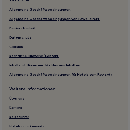
Hotels mit Wellnessbereich in Itajaí
Allgemeine Geschäftsbedingungen
Luxus in Itajaí
Allgemeine Geschäftsbedingungen von FeWo-direkt
Hotels mit inbegriffenem Frühstück in Itajaí
Strand in Itajaí
Barrierefreiheit
Familien in Penha
Datenschutz
Hotels mit inbegriffenem Frühstück nahe Strand von
Cookies
Bombas
Rechtliche Hinweise/Kontakt
Strand in Canto Grande
Inhaltsrichtlinien und Melden von Inhalten
Strand in Picarras
Allgemeine Geschäftsbedingungen für Hotels.com Rewards
Strand in Jurerê Leste
Haustierfreundliche in Jurerê Leste
Weitere Informationen
Hotels mit inbegriffenem Frühstück in Florianópolis
Über uns
Haustierfreundliche in Florianópolis
Karriere
Lgbtqia-Freundliche in Florianópolis
Reiseführer
Hotels mit Pool in Florianópolis
Hotels.com Rewards
Familien in Florianópolis