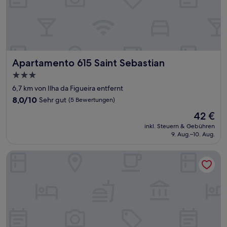
Apartamento 615 Saint Sebastian
Apartamento 615 Saint Sebastian
3.0-
Sterne-
6,7 km von Ilha da Figueira entfernt
Unterkunft
8.0
8,0/10
Sehr gut
(5 Bewertungen)
von
Der
42 €
10,
Preis
Sehr
inkl. Steuern & Gebühren
beträgt
9. Aug.–10. Aug.
gut,
42 €
(5
Bewertungen)
Saint Sebastian Flat 602Duplex no Centro