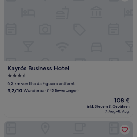
Kayrós Business Hotel
Kayrós Business Hotel
3.5-
Sterne-
6,3 km von Ilha da Figueira entfernt
Unterkunft
9.2
9,2/10
Wunderbar
(145 Bewertungen)
von
Der
108 €
10,
Preis
Wunderbar,
inkl. Steuern & Gebühren
beträgt
7. Aug.–8. Aug.
(145
108 €
Bewertungen)
Saint Sebastian Flat 105 Até 3 Pessoas