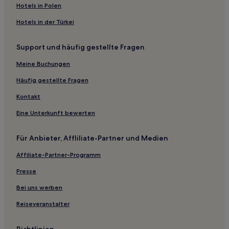
Pousadas in São Francisco do Sul
Hotels in Polen
Hotels mit inbegriffenem Frühstück in Balneário Camboriú
Hotels in der Türkei
Haustierfreundliche in Balneário Camboriú
Support und häufig gestellte Fragen
Familien nahe Daniela Beach
Luxus nahe Daniela Beach
Meine Buchungen
Business nahe Daniela Beach
Häufig gestellte Fragen
Haustierfreundliche nahe Daniela Beach
Kontakt
Hotels mit Pool in Praia Brava
Eine Unterkunft bewerten
Hotels mit Parkplatz in Praia Brava
Für Anbieter, Affliliate-Partner und Medien
Günstige nahe Mariscal Beach
Affiliate-Partner-Programm
Luxus in Bombinhas
Hotels mit inbegriffenem Frühstück in Bombinhas
Presse
Haustierfreundliche in Bombinhas
Bei uns werben
Hotels mit Pool in Garopaba
Reiseveranstalter
Hotels mit inbegriffenem Frühstück in Garopaba
Richtlinien