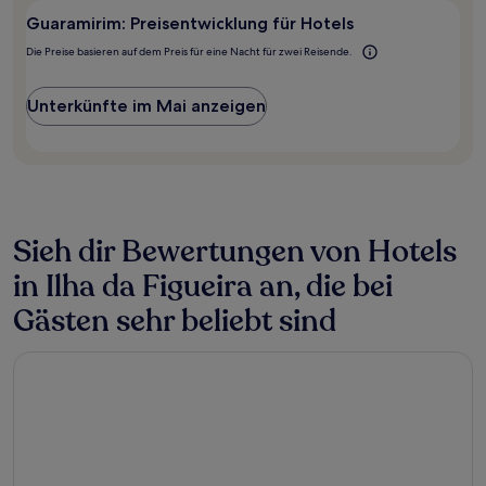
von
2 Erwachsenen
Guaramirim: Preisentwicklung für Hotels
gefunden
Die Preise basieren auf dem Preis für eine Nacht für zwei Reisende.
wurde.
Preise
und
Unterkünfte im Mai anzeigen
Verfügbarkeiten
können
sich
ändern.
Es
können
zusätzliche
Sieh dir Bewertungen von Hotels
Bedingungen
gelten.
in Ilha da Figueira an, die bei
Gästen sehr beliebt sind
Blue Tree Towers Joinville