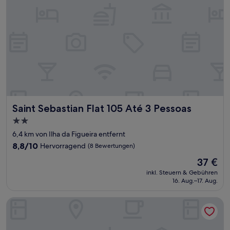
Saint Sebastian Flat 105 Até 3 Pessoas
Saint Sebastian Flat 105 Até 3 Pessoas
2.0-
Sterne-
6,4 km von Ilha da Figueira entfernt
Unterkunft
8.8
8,8/10
Hervorragend
(8 Bewertungen)
von
Der
37 €
10,
Preis
Hervorragend,
inkl. Steuern & Gebühren
beträgt
16. Aug.–17. Aug.
(8
37 €
Bewertungen)
Apartamento 613 Saint Sebastian Flat