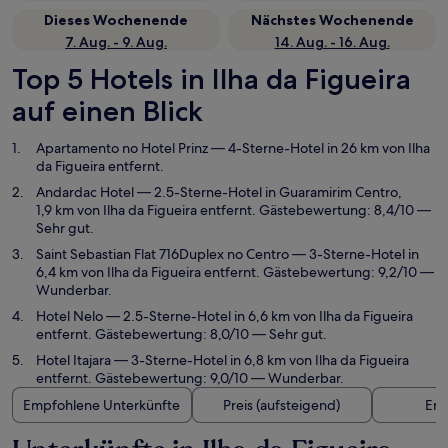
Dieses Wochenende
Nächstes Wochenende
7. Aug. - 9. Aug.
14. Aug. - 16. Aug.
Top 5 Hotels in Ilha da Figueira
auf einen Blick
Apartamento no Hotel Prinz
— 4-Sterne-Hotel in 26 km von Ilha
da Figueira entfernt.
Andardac Hotel
— 2.5-Sterne-Hotel in Guaramirim Centro,
1,9 km von Ilha da Figueira entfernt. Gästebewertung: 8,4/10 —
Sehr gut.
Saint Sebastian Flat 716Duplex no Centro
— 3-Sterne-Hotel in
6,4 km von Ilha da Figueira entfernt. Gästebewertung: 9,2/10 —
Wunderbar.
Hotel Nelo
— 2.5-Sterne-Hotel in 6,6 km von Ilha da Figueira
entfernt. Gästebewertung: 8,0/10 — Sehr gut.
Hotel Itajara
— 3-Sterne-Hotel in 6,8 km von Ilha da Figueira
entfernt. Gästebewertung: 9,0/10 — Wunderbar.
Empfohlene Unterkünfte
Preis (aufsteigend)
Ent