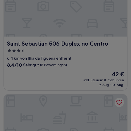
Saint Sebastian 506 Duplex no Centro
Saint Sebastian 506 Duplex no Centro
3.5-
Sterne-
6,4 km von Ilha da Figueira entfernt
Unterkunft
8.4
8,4/10
Sehr gut
(8 Bewertungen)
von
Der
42 €
10,
Preis
Sehr
inkl. Steuern & Gebühren
beträgt
9. Aug.–10. Aug.
gut,
42 €
(8
Bewertungen)
SOLAR DO VALE VERDE