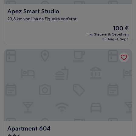
Apez Smart Studio
Apez Smart Studio
23,8 km von Ilha da Figueira entfernt
Der
100 €
Preis
inkl. Steuern & Gebühren
beträgt
31. Aug.–1. Sept.
100 €
Apartment 604
Apartment 604
Apartment 604