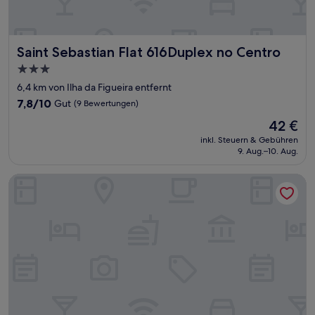
Saint Sebastian Flat 616Duplex no Centro
Saint Sebastian Flat 616Duplex no Centro
3.0-
Sterne-
6,4 km von Ilha da Figueira entfernt
Unterkunft
7.8
7,8/10
Gut
(9 Bewertungen)
von
Der
42 €
10,
Preis
Gut,
inkl. Steuern & Gebühren
beträgt
9. Aug.–10. Aug.
(9
42 €
Bewertungen)
Apartamento 206 Saint Sebastian Flat Duo