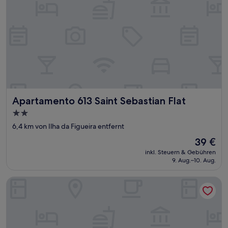
Apartamento 613 Saint Sebastian Flat
Apartamento 613 Saint Sebastian Flat
2.0-
Sterne-
6,4 km von Ilha da Figueira entfernt
Unterkunft
Der
39 €
Preis
inkl. Steuern & Gebühren
beträgt
9. Aug.–10. Aug.
39 €
Harbor Inn Jaraguá