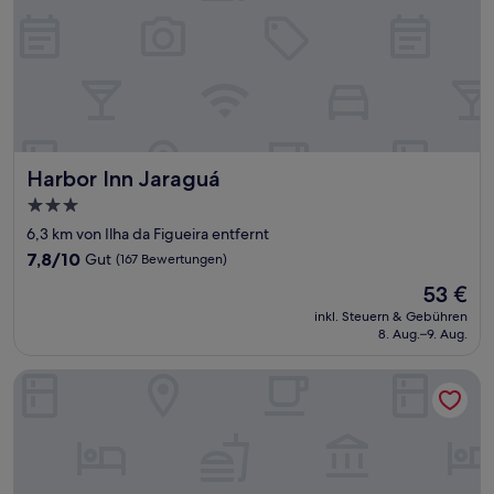
Harbor Inn Jaraguá
Harbor Inn Jaraguá
3.0-
Sterne-
6,3 km von Ilha da Figueira entfernt
Unterkunft
7.8
7,8/10
Gut
(167 Bewertungen)
von
Der
53 €
10,
Preis
Gut,
inkl. Steuern & Gebühren
beträgt
8. Aug.–9. Aug.
(167
53 €
Bewertungen)
Saint Sebastian 506 Duplex no Centro