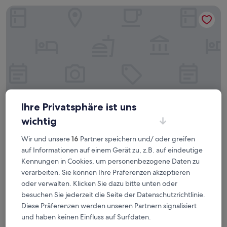
Andardac Hotel
Ihre Privatsphäre ist uns
wichtig
Andardac Hotel
Andardac Hotel
Wir und unsere
16
Partner speichern und/ oder greifen
auf Informationen auf einem Gerät zu, z.B. auf eindeutige
2.5-
Sterne-
Kennungen in Cookies, um personenbezogene Daten zu
Guaramirim Centro, 1,9 km von Ilha da Figueira entfernt
Unterkunft
verarbeiten. Sie können Ihre Präferenzen akzeptieren
8.4
8,4/10
Sehr gut
(111 Bewertungen)
von
oder verwalten. Klicken Sie dazu bitte unten oder
Der
47 €
10,
besuchen Sie jederzeit die Seite der Datenschutzrichtlinie.
Preis
Sehr
inkl. Steuern & Gebühren
Diese Präferenzen werden unseren Partnern signalisiert
beträgt
16. Aug.–17. Aug.
gut,
47 €
und haben keinen Einfluss auf Surfdaten.
(111