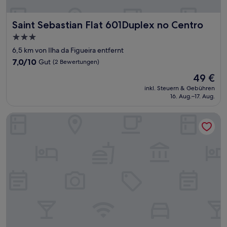
Saint Sebastian Flat 601Duplex no Centro
Saint Sebastian Flat 601Duplex no Centro
3.0-
Sterne-
6,5 km von Ilha da Figueira entfernt
Unterkunft
7.0
7,0/10
Gut
(2 Bewertungen)
von
Der
49 €
10,
Preis
Gut,
inkl. Steuern & Gebühren
beträgt
16. Aug.–17. Aug.
(2
49 €
Bewertungen)
Apez Smart Studio