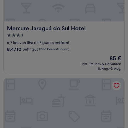
Mercure Jaraguá do Sul Hotel
Mercure Jaraguá do Sul Hotel
3.5-
Sterne-
6,7 km von Ilha da Figueira entfernt
Unterkunft
8.4
8,4/10
Sehr gut
(336 Bewertungen)
von
Der
85 €
10,
Preis
Sehr
inkl. Steuern & Gebühren
beträgt
8. Aug.–9. Aug.
gut,
85 €
(336
Bewertungen)
Saint Sebastian Flat 110 Até 2 Pessoas