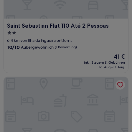
Saint Sebastian Flat 110 Até 2 Pessoas
Saint Sebastian Flat 110 Até 2 Pessoas
2.0-
Sterne-
6,4 km von Ilha da Figueira entfernt
Unterkunft
10.0
10/10
Außergewöhnlich
(1 Bewertung)
von
Der
41 €
10,
Preis
Außergewöhnlich,
inkl. Steuern & Gebühren
beträgt
16. Aug.–17. Aug.
(1
41 €
Bewertung)
Saint Sebastian Flat 616Duplex no Centro