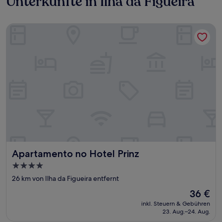
Unterkünfte in Ilha da Figueira
Apartamento no Hotel Prinz
Apartamento no Hotel Prinz
Apartamento no Hotel Prinz
4.0-
Sterne-
26 km von Ilha da Figueira entfernt
Unterkunft
Der
36 €
Preis
inkl. Steuern & Gebühren
beträgt
23. Aug.–24. Aug.
36 €