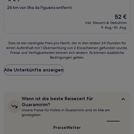
2.5-
Sterne-
26 km von Ilha da Figueira entfernt
Unterkunft
Der
52 €
Preis
inkl. Steuern & Gebühren
beträgt
9. Aug.–10. Aug.
52 €
Dies
Dies ist der niedrigste Preis pro Nacht, der in den letzten 24 Stunden für
einen Aufenthalt mit 1 Übernachtung von 2 Erwachsenen gefunden wurde.
ist
Preise und Verfügbarkeiten können sich ändern. Es können zusätzliche
der
Bedingungen gelten.
niedrigste
Preis
Alle Unterkünfte anzeigen
pro
Nacht,
der
in
den
letzten
Wann
Wann ist die beste Reisezeit für
24 Stunden
ist
Guaramirim?
für
die
Unsere Preise für Hotels in Guaramirim sind im Mai am
beste
einen
günstigsten
Reisezeit
Aufenthalt
für
mit
Guaramirim?
Preise
Wetter
1 Übernachtung