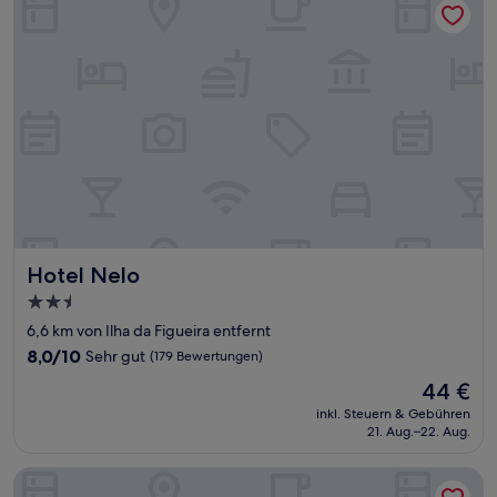
Hotel Nelo
Hotel Nelo
2.5-
Sterne-
6,6 km von Ilha da Figueira entfernt
Unterkunft
8.0
8,0/10
Sehr gut
(179 Bewertungen)
von
Der
44 €
10,
Preis
Sehr
inkl. Steuern & Gebühren
beträgt
21. Aug.–22. Aug.
gut,
44 €
(179
Bewertungen)
Hotel Itajara