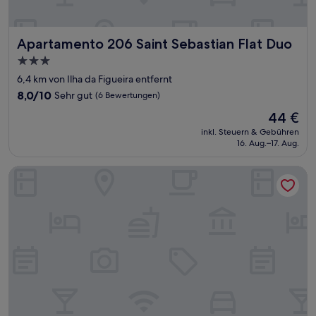
Apartamento 206 Saint Sebastian Flat Duo
Apartamento 206 Saint Sebastian Flat Duo
3.0-
Sterne-
6,4 km von Ilha da Figueira entfernt
Unterkunft
8.0
8,0/10
Sehr gut
(6 Bewertungen)
von
Der
44 €
10,
Preis
Sehr
inkl. Steuern & Gebühren
beträgt
16. Aug.–17. Aug.
gut,
44 €
(6
Bewertungen)
Saint Sebastian Flat 601Duplex no Centro