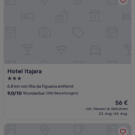
Hotel Itajara
Hotel Itajara
3.0-
Sterne-
6,8 km von Ilha da Figueira entfernt
Unterkunft
9.0
9,0/10
Wunderbar
(286 Bewertungen)
von
Der
56 €
10,
Preis
Wunderbar,
inkl. Steuern & Gebühren
beträgt
23. Aug.–24. Aug.
(286
56 €
Bewertungen)
Kayrós Business Hotel