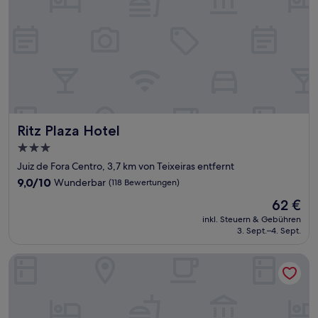
Ritz Plaza Hotel
Ritz Plaza Hotel
3.0-
Sterne-
Juiz de Fora Centro, 3,7 km von Teixeiras entfernt
Unterkunft
9.0
9,0/10
Wunderbar
(118 Bewertungen)
von
Der
62 €
10,
Preis
Wunderbar,
inkl. Steuern & Gebühren
beträgt
3. Sept.–4. Sept.
(118
62 €
Bewertungen)
Cesar Inn