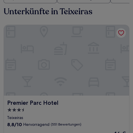
Unterkünfte in Teixeiras
Premier Parc Hotel
Premier Parc Hotel
Premier Parc Hotel
3.5-
Sterne-
Teixeiras
Unterkunft
8.8
8,8/10
Hervorragend
(551 Bewertungen)
von
Der