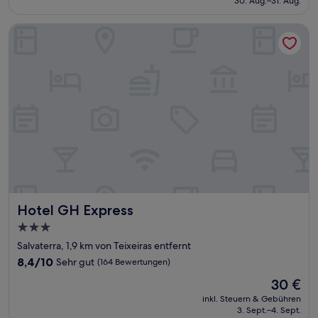
30. Aug.–31. Aug.
gut,
48 €
(669
Bewertungen)
Hotel GH Express
Hotel GH Express
Hotel GH Express
3.0-
Sterne-
Salvaterra, 1,9 km von Teixeiras entfernt
Unterkunft
8.4
8,4/10
Sehr gut
(164 Bewertungen)
von
Der
30 €
10,
Preis
Sehr
inkl. Steuern & Gebühren
beträgt
3. Sept.–4. Sept.
gut,