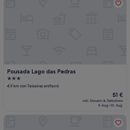
Pousada Lago das Pedras
Pousada Lago das Pedras
3.0-
Sterne-
4,9 km von Teixeiras entfernt
Unterkunft
Der
51 €
Preis
inkl. Steuern & Gebühren
beträgt
9. Aug.–10. Aug.
51 €
Serrano Residencial Hotel