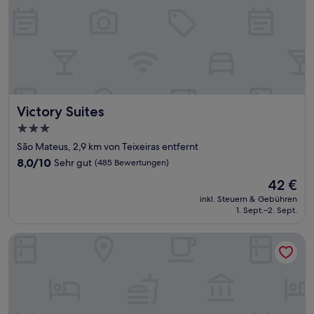
Victory Suites
Victory Suites
3.0-
Sterne-
São Mateus, 2,9 km von Teixeiras entfernt
Unterkunft
8.0
8,0/10
Sehr gut
(485 Bewertungen)
von
Der
42 €
10,
Preis
Sehr
inkl. Steuern & Gebühren
beträgt
1. Sept.–2. Sept.
gut,
42 €
(485
Bewertungen)
Joalpa Hotel Juiz de Fora