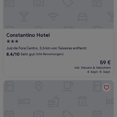
Constantino Hotel
Constantino Hotel
3.0-
Sterne-
Juiz de Fora Centro, 3,6 km von Teixeiras entfernt
Unterkunft
8.4
8,4/10
Sehr gut
(636 Bewertungen)
von
Der
59 €
10,
Preis
Sehr
inkl. Steuern & Gebühren
beträgt
4. Sept.–5. Sept.
gut,
59 €
(636
Bewertungen)
Mônaco Hotel