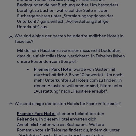
Bedingungen deiner Buchung vorher. Um besonders
beruhigt zu buchen, wähle auf der Seite mit den
Suchergebnissen unter „Stornierungsoptionen der
Unterkunft" ganz einfach „Voll erstattungsfähige
Unterkunft" aus.
Was sind einige der besten haustierfreundlichen Hotels in
Teixeiras?
Mit deinem Haustier zu verreisen muss nicht bedeuten,
dass du auf ein tolles Hotel verzichtest. In Teixeiras lieben
unsere Reisenden zum Beispiel:
Premier Parc Hotel
wurde von Gästen mit
durchschnittlich 8,8 von 10 bewertet. Um noch
mehr Unterkünfte auf Hotels.com zu finden, in
denen Haustiere willkommen sind, filtere unter
„Ausstattung" nach „Haustiere erlaubt".
Was sind einige der besten Hotels für Paare in Teixeiras?
Premier Parc Hotel
ist enorm beliebt bei den
Reisenden. In diesem Hotel erwarten dich
Annehmlichkeiten wie ein Restaurant. Weitere
Romantikhotels in Teixeiras findest du, indem du unter
„Gästefokus" nach „Nur für Erwachsene" oder