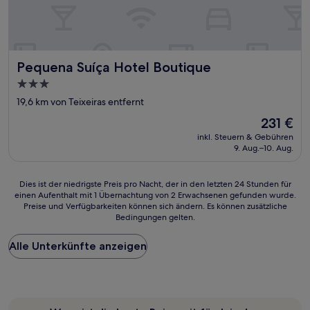
Pequena Suíça Hotel Boutique
Pequena Suíça Hotel Boutique
3.0-
Sterne-
19,6 km von Teixeiras entfernt
Unterkunft
Der
231 €
Preis
inkl. Steuern & Gebühren
beträgt
9. Aug.–10. Aug.
231 €
Dies
Dies ist der niedrigste Preis pro Nacht, der in den letzten 24 Stunden für
einen Aufenthalt mit 1 Übernachtung von 2 Erwachsenen gefunden wurde.
ist
Preise und Verfügbarkeiten können sich ändern. Es können zusätzliche
der
Bedingungen gelten.
niedrigste
Preis
Alle Unterkünfte anzeigen
pro
Nacht,
der
in
den
letzten