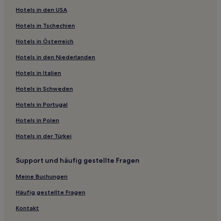
Hotels in den USA
Manoel Honório: Hotels
Hotels in Tschechien
Hotels nahe Igreja Nossa Senhora das Dores
Hotels in Österreich
Santa Catarina: Hotels
Hotels in den Niederlanden
Hotels nahe Rathaus von Goiânia
Hotels nahe Gruta do Monjolinho
Hotels in Italien
Granbery: Hotels
Hotels in Schweden
Nova Era: Hotels
Hotels in Portugal
Morro da Glória: Hotels
Hotels in Polen
Vila Ideal: Hotels
Hotels in der Türkei
Hotels nahe Museu de História Natural da Academia
Support und häufig gestellte Fragen
Bom Pastor: Hotels
Santa Cruz: Hotels
Meine Buchungen
Hotels nahe Parque Halfeld
Häufig gestellte Fragen
Hotels nahe Museu Mariano Procópio
Kontakt