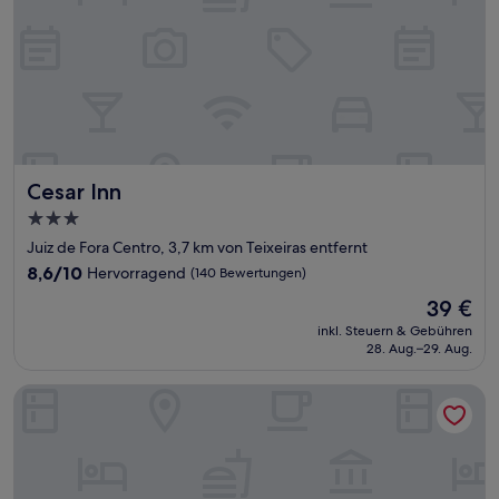
Cesar Inn
Cesar Inn
3.0-
Sterne-
Juiz de Fora Centro, 3,7 km von Teixeiras entfernt
Unterkunft
8.6
8,6/10
Hervorragend
(140 Bewertungen)
von
Der
39 €
10,
Preis
Hervorragend,
inkl. Steuern & Gebühren
beträgt
28. Aug.–29. Aug.
(140
39 €
Bewertungen)
Victory Suites