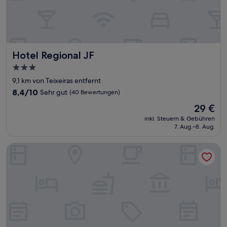
Hotel Regional JF
Hotel Regional JF
3.0-
Sterne-
9,1 km von Teixeiras entfernt
Unterkunft
8.4
8,4/10
Sehr gut
(40 Bewertungen)
von
Der
29 €
10,
Preis
Sehr
inkl. Steuern & Gebühren
beträgt
7. Aug.–8. Aug.
gut,
29 €
(40
Bewertungen)
Pequena Suíça Hotel Boutique