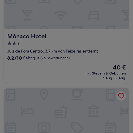
Mônaco Hotel
Mônaco Hotel
2.5-
Sterne-
Juiz de Fora Centro, 3,7 km von Teixeiras entfernt
Unterkunft
8.2
8,2/10
Sehr gut
(26 Bewertungen)
von
Der
40 €
10,
Preis
Sehr
inkl. Steuern & Gebühren
beträgt
7. Aug.–8. Aug.
gut,
40 €
(26
Bewertungen)
Hotel Regional JF