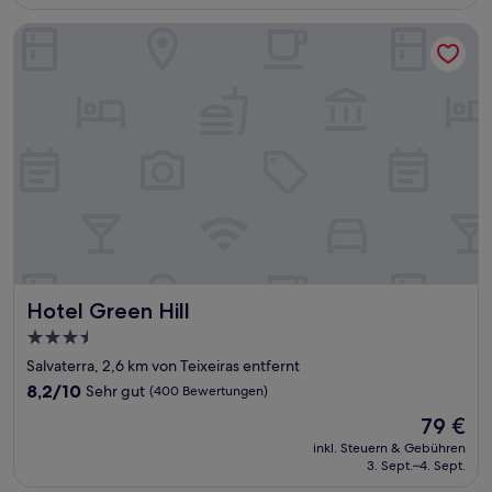
30 €
(164
Bewertungen)
Hotel Green Hill
Hotel Green Hill
Hotel Green Hill
3.5-
Sterne-
Salvaterra, 2,6 km von Teixeiras entfernt
Unterkunft
8.2
8,2/10
Sehr gut
(400 Bewertungen)
von
Der
79 €
10,
Preis
Sehr
inkl. Steuern & Gebühren
beträgt
3. Sept.–4. Sept.
gut,
79 €
(400