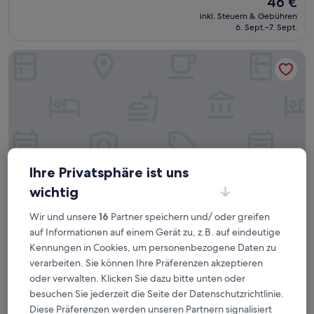
46 €
10,
Preis
Hervorragend,
inkl. Steuern & Gebühren
beträgt
6. Sept.–7. Sept.
(551
46 €
Bewertungen)
Ibis Juiz De Fora
Ihre Privatsphäre ist uns
wichtig
Wir und unsere
16
Partner speichern und/ oder greifen
Ibis Juiz De Fora
Ibis Juiz De Fora
auf Informationen auf einem Gerät zu, z.B. auf eindeutige
Kennungen in Cookies, um personenbezogene Daten zu
3.0-
verarbeiten. Sie können Ihre Präferenzen akzeptieren
Sterne-
Salvaterra, 0,8 km von Teixeiras entfernt
oder verwalten. Klicken Sie dazu bitte unten oder
Unterkunft
8.4
8,4/10
Sehr gut
(616 Bewertungen)
besuchen Sie jederzeit die Seite der Datenschutzrichtlinie.
von
Der
32 €
10,
Diese Präferenzen werden unseren Partnern signalisiert