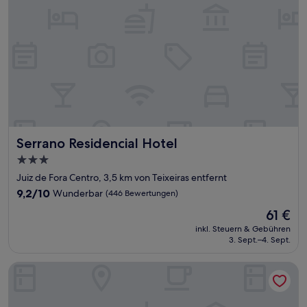
Serrano Residencial Hotel
Serrano Residencial Hotel
3.0-
Sterne-
Juiz de Fora Centro, 3,5 km von Teixeiras entfernt
Unterkunft
9.2
9,2/10
Wunderbar
(446 Bewertungen)
von
Der
61 €
10,
Preis
Wunderbar,
inkl. Steuern & Gebühren
beträgt
3. Sept.–4. Sept.
(446
61 €
Bewertungen)
César Park Juiz de Fora Hotel