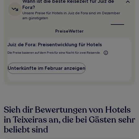
Wann
Wann ist die beste Reisezeit für Juiz de
24 Stunden
ist
Fora?
für
die
Unsere Preise für Hotels in Juiz de Fora sind im Dezember
beste
einen
am günstigsten
Reisezeit
Aufenthalt
für
mit
Juiz
Preise
Wetter
1 Übernachtung
de
von
Fora?
2 Erwachsenen
Juiz de Fora: Preisentwicklung für Hotels
gefunden
Die Preise basieren auf dem Preis für eine Nacht für zwei Reisende.
wurde.
Preise
und
Unterkünfte im Februar anzeigen
Verfügbarkeiten
können
sich
ändern.
Es
können
zusätzliche
Sieh dir Bewertungen von Hotels
Bedingungen
gelten.
in Teixeiras an, die bei Gästen sehr
beliebt sind