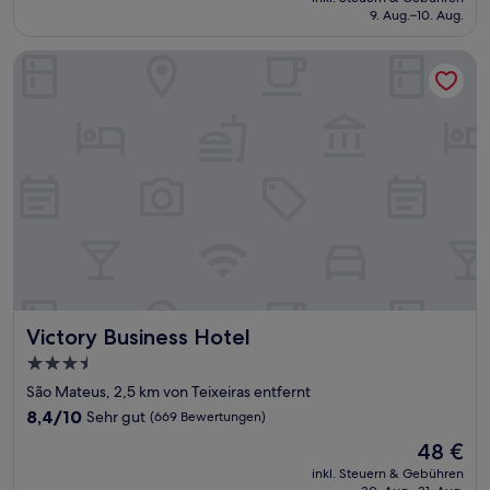
beträgt
9. Aug.–10. Aug.
(1.010
65 €
Bewertungen)
Victory Business Hotel
Victory Business Hotel
Victory Business Hotel
3.5-
Sterne-
São Mateus, 2,5 km von Teixeiras entfernt
Unterkunft
8.4
8,4/10
Sehr gut
(669 Bewertungen)
von
Der
48 €
10,
Preis
Sehr
inkl. Steuern & Gebühren
beträgt