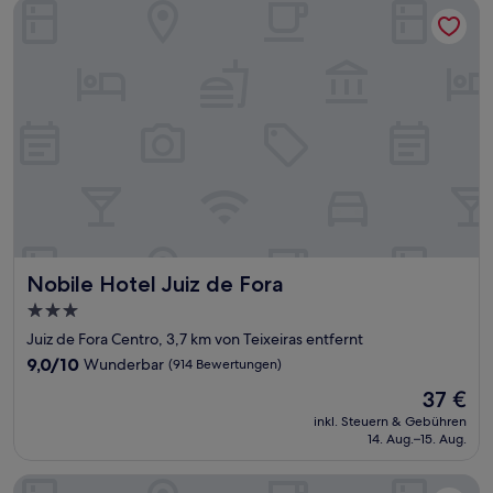
Nobile Hotel Juiz de Fora
Nobile Hotel Juiz de Fora
Nobile Hotel Juiz de Fora
3.0-
Sterne-
Juiz de Fora Centro, 3,7 km von Teixeiras entfernt
Unterkunft
9.0
9,0/10
Wunderbar
(914 Bewertungen)
von
Der
37 €
10,
Preis
Wunderbar,
inkl. Steuern & Gebühren
beträgt
14. Aug.–15. Aug.
(914
37 €
Bewertungen)
Pousada Lago das Pedras