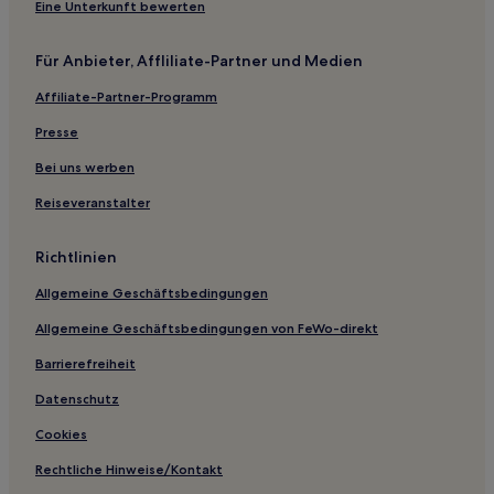
Tiradentes Hotels
Eine Unterkunft bewerten
Mariano Procópio: Hotels
Für Anbieter, Affliliate-Partner und Medien
Juiz de Fora Centro: Hotels
Affiliate-Partner-Programm
Poço Rico: Hotels
Remonta: Hotels
Presse
Juiz de Fora Hotels
Bei uns werben
Cristiano Otoni Hotels
Reiseveranstalter
Hotels nahe Presidente Itamar Franco
Richtlinien
Coimbra Hotels
Allgemeine Geschäftsbedingungen
Hotels nahe Usina Hidrelétrica de Marmelos
Allgemeine Geschäftsbedingungen von FeWo-direkt
Hotels nahe Praça Agassis
Francisco Bernardino: Hotels
Barrierefreiheit
Leopoldina Hotels
Datenschutz
Barreira do Triunfo: Hotels
Cookies
Familien in Belo Horizonte
Rechtliche Hinweise/Kontakt