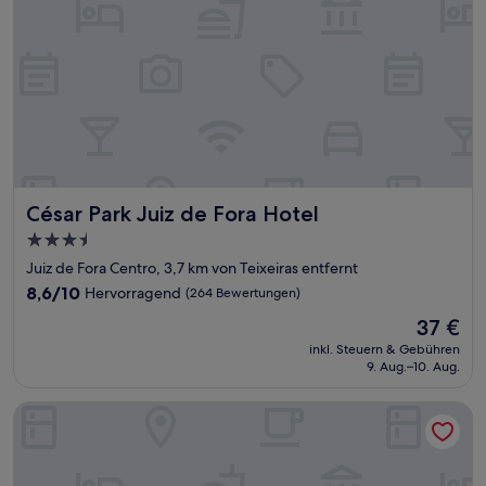
César Park Juiz de Fora Hotel
César Park Juiz de Fora Hotel
3.5-
Sterne-
Juiz de Fora Centro, 3,7 km von Teixeiras entfernt
Unterkunft
8.6
8,6/10
Hervorragend
(264 Bewertungen)
von
Der
37 €
10,
Preis
Hervorragend,
inkl. Steuern & Gebühren
beträgt
9. Aug.–10. Aug.
(264
37 €
Bewertungen)
Ritz Plaza Hotel