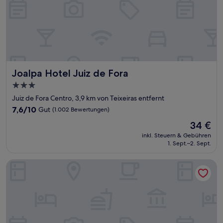
Joalpa Hotel Juiz de Fora
Joalpa Hotel Juiz de Fora
3.0-
Sterne-
Juiz de Fora Centro, 3,9 km von Teixeiras entfernt
Unterkunft
7.6
7,6/10
Gut
(1.002 Bewertungen)
von
Der
34 €
10,
Preis
Gut,
inkl. Steuern & Gebühren
beträgt
1. Sept.–2. Sept.
(1.002
34 €
Bewertungen)
Constantino Hotel