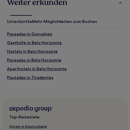
Weiter erkunden
Unterkünfte
Mehr Möglichkeiten zum Buchen
Pousadas in Gonçalves
Gasthöfe in Belo Horizonte
Hostels in Belo Horizonte
Pousadas in Belo Horizonte
Aparthotels in Belo Horizonte
Pousadas in Tiradentes
Pousadas in Lagoa da Pampulha
Pousadas in Ouro Preto
Hostels in Ouro Preto
Pousadas in Barbacena
Top-Reiseziele
Salvaterra: Hotels
Hotels in Deutschland
Hotels nahe Francisco Álvares de Assis