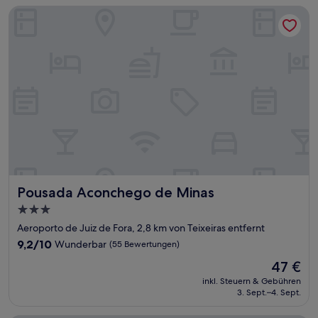
Bewertungen)
Pousada Aconchego de Minas
Pousada Aconchego de Minas
Pousada Aconchego de Minas
3.0-
Sterne-
Aeroporto de Juiz de Fora, 2,8 km von Teixeiras entfernt
Unterkunft
9.2
9,2/10
Wunderbar
(55 Bewertungen)
von
Der
47 €
10,
Preis
Wunderbar,
inkl. Steuern & Gebühren
beträgt
3. Sept.–4. Sept.
(55
47 €
Bewertungen)