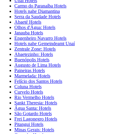
Unaí Hotels
Carmo do Paranaíba Hotels
Hotels nahe Diamantina
Serra da Saudade Hotels
Abaeté Hotels
Olhos d'Água: Hotels
Janauba Hotels
Engenheiro Navarro Hotels
Hotels nahe Gemeindeamt Unaí
Zentrale Zone: Hotels
Abaetezinho: Hotels
Buenópolis Hotels
Augusto de Lima Hotels
Paineiras Hotels
Marmelada: Hotels
Felício dos Santos Hotels
Coluna Hotels
Curvelo Hotels
Rio Vermelho Hotels
Sankt Theresia: Hotels
Água Santa: Hotels
São Gotardo Hotels
Frei Lagonegro Hotels
Pitangui Hotels
Minas Gerais: Hotels