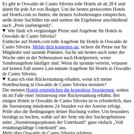
Es gibt in Oswaldo de Castro Silveira tolle Hotels ab ab 28 € und
damit für jede Art von Budget. Um die besten preiswerten Hotels
auf Hotels.com zu finden, die deinen Anforderungen entsprechen,
stelle deine Suchfilter ein und sortiere die Ergebnisse anschließend
nach „Preis (aufsteigend)".
Wie finde ich vergünstigte Preise und Angebote für Hotels in
Oswaldo de Castro Silveira?
Entdecke auf Hotels.com tolle Angebote für Hotels in Oswaldo de
Castro Silveira.
Melde dich kostenlos an
, sichere dir Preise nur für
Mitglieder und sammle Prämien. Suche am besten auch unter der
Woche oder in der Nebensaison nach Hotelpreisen, wenn
Sonderangebote häufiger sind. Wenn du spontan verreist, verpasse
auf keinen Fall unsere Last-minute-Angebote für Hotels in Oswaldo
de Castro Silveira.
Kann ich eine Rückerstattung erhalten, wenn ich meine
Hotelbuchung in Oswaldo de Castro Silveira storniere?
Die meisten
Hotels ermöglichen die kostenlose Stornierung
, sodass
du im Falle einer Stornierung eine Rückerstattung erhältst. Bei
einigen Hotels in Oswaldo de Castro Silveira ist es erforderlich, dass
die Stornierung mindestens 24 Stunden vor der Anreise erfolgt.
Prüfe also die Bedingungen deiner Buchung vorher. Um besonders
beruhigt zu buchen, wähle auf der Seite mit den Suchergebnissen
unter „Stornierungsoptionen der Unterkunft" ganz einfach „Voll
erstattungsfähige Unterkunft" aus.
Mehr über Oswaldo de Castro Silveira erfahren