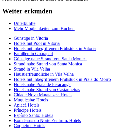
Weiter erkunden
Unterkünfte
Mehr Möglichkeiten zum Buchen
Günstige in Vitoria
Hotels mit Pool in Vitoria
Hotels mit inbegriffenem Frühstück in Vitoria
Familien in Guarapari
Günstige nahe Strand von Santa Monica
Strand nahe Strand von Santa Monica
Strand in Vila Velha
Haustierfreundliche in Vila Velha
Hotels mit inbegriffenem Frühstück in Praia do Morro
Hotels nahe Praia de Peracanga
Hotels nahe Strand von Castanheiras
Cidade Nova Marataizes: Hotels
Muquiçaba: Hotels
Apiacá Hotels
Príncipe Hotels
Espírito Santo: Hotels
Bom Jesus do Norte Zentrum: Hotels
Coqueiros Hotels