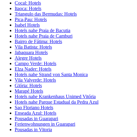
Cocal: Hotels
Itaoca: Hotels
Triangulo das Bermudas: Hotels
Pica-Pau: Hotels
Isabel Hotels
Hotels nahe Praia de Bacutia
Hotels nahe Praia de Camburi
Bairro de Fátima: Hotels
Vila Batista: Hotels
Jabaquara Hotels
Alegre Hotels
Campo Verde: Hotels
Elza Nader: Hotels
Hotels nahe Strand von Santa Monica
Vila Valverde: Hotels
Glória: Hotels
Marapé Hotels
Hotels nahe Krankenhaus Unimed Vitória
Hotels nahe Parque Estadual da Pedra Azul
Sao Floriano Hotels
Enseada Azul: Hotels
Pousadas in Guarapari
Ferienwohnungen in Guarapari
Pousadas in Vitoria