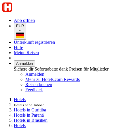
App öffnen
EUR
•
Unterkunft registrieren
Hilfe
Meine Reisen
Anmelden
Sichere dir Sofortrabatte dank Preisen für Mitglieder
Anmelden
Mehr zu Hotels.com Rewards
Reisen buchen
Feedback
Hotels
Hotels nahe Taboão
Hotels in Curitiba
Hotels in Paraná
Hotels in Brasilien
Hotels