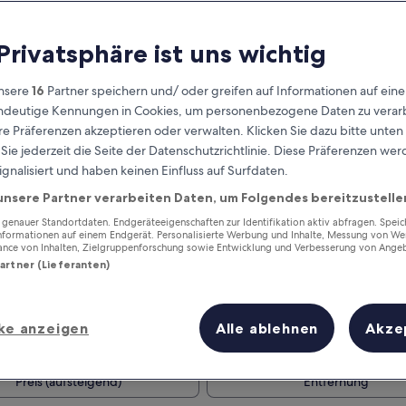
 Privatsphäre ist uns wichtig
nsere
16
Partner speichern und/ oder greifen auf Informationen auf ein
eindeutige Kennungen in Cookies, um personenbezogene Daten zu verarb
e Präferenzen akzeptieren oder verwalten. Klicken Sie dazu bitte unten
ie jederzeit die Seite der Datenschutzrichtlinie. Diese Präferenzen we
ignalisiert und haben keinen Einfluss auf Surfdaten.
unsere Partner verarbeiten Daten, um Folgendes bereitzustelle
Verdiene Prämien für jede
wahrgenommene Übernachtung
enauer Standortdaten. Endgeräteeigenschaften zur Identifikation aktiv abfragen. Spei
Informationen auf einem Endgerät. Personalisierte Werbung und Inhalte, Messung von We
ance von Inhalten, Zielgruppenforschung sowie Entwicklung und Verbesserung von Ange
Partner (Lieferanten)
ke anzeigen
Alle ablehnen
Akze
Morgen
Dieses Wochenende
7. Aug. - 8. Aug.
7. Aug. - 9. Aug.
Preis (aufsteigend)
Entfernung