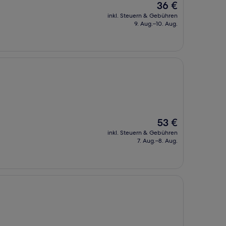
Der
36 €
Preis
inkl. Steuern & Gebühren
beträgt
9. Aug.–10. Aug.
36 €
Der
53 €
Preis
inkl. Steuern & Gebühren
beträgt
7. Aug.–8. Aug.
53 €