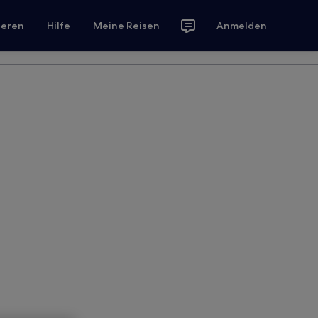
ieren
Hilfe
Meine Reisen
Anmelden