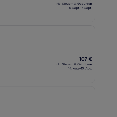
Preis
inkl. Steuern & Gebühren
beträgt
6. Sept.–7. Sept.
72 €
Der
107 €
Preis
inkl. Steuern & Gebühren
beträgt
14. Aug.–15. Aug.
107 €