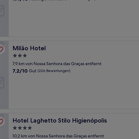
von
10,
Außergewöhnlich,
(24
Bewertungen)
Milão Hotel
Milão Hotel
3.0-
Sterne-
7,9 km von Nossa Senhora das Graças entfernt
Unterkunft
7.2
7,2/10
Gut
(226 Bewertungen)
von
10,
Gut,
(226
Bewertungen)
Hotel Laghetto Stilo Higienópolis
Hotel Laghetto Stilo Higienópolis
4.0-
Sterne-
10,2 km von Nossa Senhora das Graças entfernt