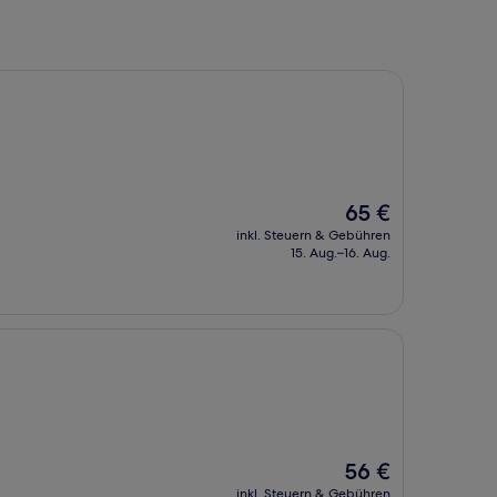
Der
65 €
Preis
inkl. Steuern & Gebühren
beträgt
15. Aug.–16. Aug.
65 €
Der
56 €
Preis
inkl. Steuern & Gebühren