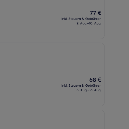
Der
77 €
Preis
inkl. Steuern & Gebühren
beträgt
9. Aug.–10. Aug.
77 €
Der
68 €
Preis
inkl. Steuern & Gebühren
beträgt
15. Aug.–16. Aug.
68 €