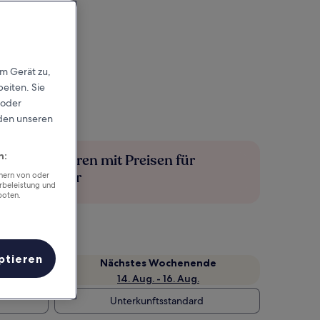
em Gerät zu,
eiten. Sie
 oder
rden unseren
n:
Mehr sparen mit Preisen für
Mitglieder
chern von oder
rbeleistung und
boten.
ptieren
Nächstes Wochenende
14. Aug. - 16. Aug.
Unterkunftsstandard