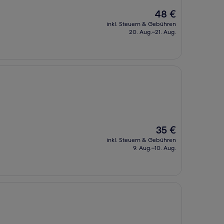
Der
48 €
Preis
inkl. Steuern & Gebühren
beträgt
20. Aug.–21. Aug.
48 €
Der
35 €
Preis
inkl. Steuern & Gebühren
beträgt
9. Aug.–10. Aug.
35 €