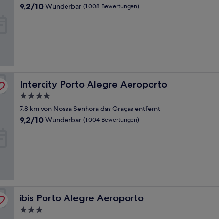
Unterkunft
9.2
9,2/10
Wunderbar
(1.008 Bewertungen)
von
10,
Wunderbar,
(1.008
Bewertungen)
Intercity Porto Alegre Aeroporto
Intercity Porto Alegre Aeroporto
4.0-
Sterne-
7,8 km von Nossa Senhora das Graças entfernt
Unterkunft
9.2
9,2/10
Wunderbar
(1.004 Bewertungen)
von
10,
Wunderbar,
(1.004
Bewertungen)
ibis Porto Alegre Aeroporto
ibis Porto Alegre Aeroporto
3.0-