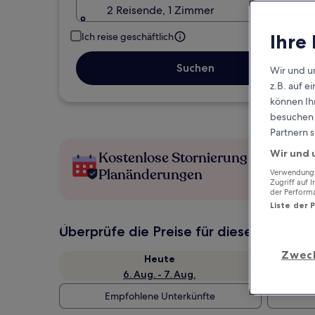
2 Reisende, 1 Zimmer
Ihre
Ich reise geschäftlich
Suchen
Wir und u
z.B. auf 
können Ihr
besuchen S
Partnern s
Wir und 
Kostenlose Stornierung bei
Planänderungen
Verwendung g
Zugriff auf 
der Perform
Liste der 
Überprüfe die Preise für diese Daten
Zwec
Heute
6. Aug. - 7. Aug.
Empfohlene Unterkünfte