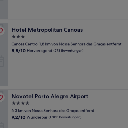
(240
Bewertungen)
Hotel Metropolitan Canoas
Hotel Metropolitan Canoas
3.0-
Sterne-
Canoas Centro, 1,8 km von Nossa Senhora das Graças entfernt
Unterkunft
8.8
8,8/10
Hervorragend
(273 Bewertungen)
von
10,
Hervorragend,
(273
Bewertungen)
Novotel Porto Alegre Airport
Novotel Porto Alegre Airport
4.0-
Sterne-
6,3 km von Nossa Senhora das Graças entfernt
Unterkunft
9.2
9,2/10
Wunderbar
(1.005 Bewertungen)
von
10,