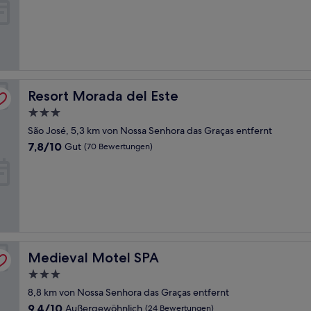
10,
Gut,
(52
Bewertungen)
Resort Morada del Este
Resort Morada del Este
3.0-
Sterne-
São José, 5,3 km von Nossa Senhora das Graças entfernt
Unterkunft
7.8
7,8/10
Gut
(70 Bewertungen)
von
10,
Gut,
(70
Bewertungen)
Medieval Motel SPA
Medieval Motel SPA
3.0-
Sterne-
8,8 km von Nossa Senhora das Graças entfernt
Unterkunft
9.4
9,4/10
Außergewöhnlich
(24 Bewertungen)