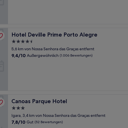
Wunderbar,
(1.005
Bewertungen)
Hotel Deville Prime Porto Alegre
Hotel Deville Prime Porto Alegre
4.5-
Sterne-
5,6 km von Nossa Senhora das Graças entfernt
Unterkunft
9.4
9,4/10
Außergewöhnlich
(1.006 Bewertungen)
von
10,
Außergewöhnlich,
(1.006
Bewertungen)
Canoas Parque Hotel
Canoas Parque Hotel
3.0-
Sterne-
Igara, 3,4 km von Nossa Senhora das Graças entfernt
Unterkunft
7.8
7,8/10
Gut
(52 Bewertungen)
von