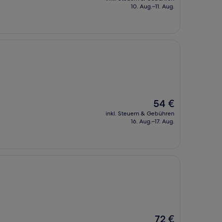
beträgt
10. Aug.–11. Aug.
56 €
Der
54 €
Preis
inkl. Steuern & Gebühren
beträgt
16. Aug.–17. Aug.
54 €
Der
72 €