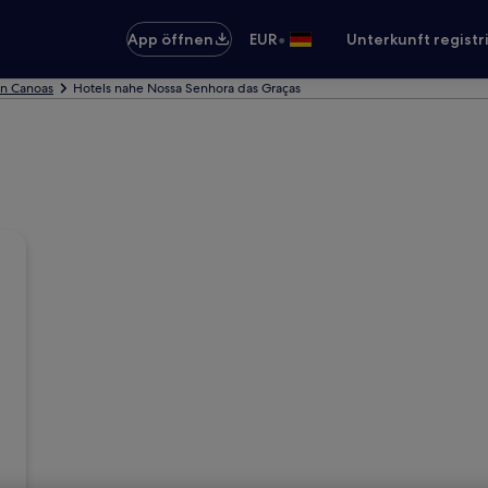
•
App öffnen
EUR
Unterkunft registr
in Canoas
Hotels nahe Nossa Senhora das Graças