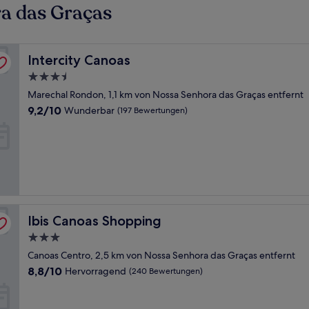
ra das Graças
Intercity Canoas
Intercity Canoas
3.5-
Sterne-
Marechal Rondon, 1,1 km von Nossa Senhora das Graças entfernt
Unterkunft
9.2
9,2/10
Wunderbar
(197 Bewertungen)
von
10,
Wunderbar,
(197
Bewertungen)
Ibis Canoas Shopping
Ibis Canoas Shopping
3.0-
Sterne-
Canoas Centro, 2,5 km von Nossa Senhora das Graças entfernt
Unterkunft
8.8
8,8/10
Hervorragend
(240 Bewertungen)
von
10,
Hervorragend,