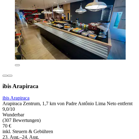
ibis Arapiraca
ibis Arapiraca
Arapiraca Zentrum, 1,7 km von Padre Antônio Lima Neto entfernt
9,0/10
Wunderbar
(307 Bewertungen)
70 €
inkl. Steuern & Gebühren
23. Aug.–24. Aug.