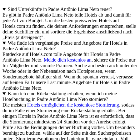
Sind Unterkünfte in Padre Antônio Lima Neto teuer?
Es gibt in Padre Antônio Lima Neto tolle Hotels ab und damit für
jede Art von Budget. Um die besten preiswerten Hotels auf
Hotels.com zu finden, die deinen Anforderungen entsprechen, stelle
deine Suchfilter ein und sortiere die Ergebnisse anschließend nach
„Preis (aufsteigend)".
Wie finde ich vergünstigte Preise und Angebote für Hotels in
Padre Antônio Lima Neto?
Entdecke auf Hotels.com tolle Angebote für Hotels in Padre
Antônio Lima Neto.
Melde dich kostenlos an
, sichere dir Preise nur
für Mitglieder und sammle Prämien. Suche am besten auch unter der
Woche oder in der Nebensaison nach Hotelpreisen, wenn
Sonderangebote häufiger sind. Wenn du spontan verreist, verpasse
auf keinen Fall unsere Last-minute-Angebote für Hotels in Padre
Antônio Lima Neto.
Kann ich eine Rückerstattung erhalten, wenn ich meine
Hotelbuchung in Padre Antônio Lima Neto storniere?
Die meisten
Hotels ermöglichen die kostenlose Stornierung
, sodass
du im Falle einer Stornierung eine Rückerstattung erhältst. Bei
einigen Hotels in Padre Antônio Lima Neto ist es erforderlich, dass
die Stornierung mindestens 24 Stunden vor der Anreise erfolgt.
Prüfe also die Bedingungen deiner Buchung vorher. Um besonders
beruhigt zu buchen, wähle auf der Seite mit den Suchergebnissen
unter „Stornierungsoptionen der Unterkunft" ganz einfach „Voll