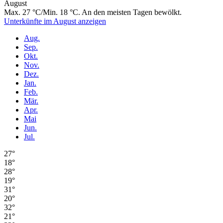
August
Max. 27 °C/Min. 18 °C. An den meisten Tagen bewölkt.
Unterkünfte im August anzeigen
Aug.
Sep.
Okt.
Nov.
Dez.
Jan.
Feb.
Mär.
Apr.
Mai
Jun.
Jul.
27°
18°
28°
19°
31°
20°
32°
21°