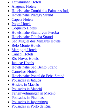
Tatuamunha Hotels
Alagoas: Hotels
Hotels nahe Zumbi dos Palmares Intl.
Hotels nahe Pratagy Strand
Capela Hotels
Poço: Hotels
Coqueiro Hotels
Hotels nahe Strand von Peroba
Hotels nahe Tabuba Strand
São Miguel dos Milagres Hotels
Belo Monte Hotels
Maragogi Hotels
Canapi Hotels
Rio Novo: Hotels
Jatiuca: Hotels
Hotels nahe Sao Bento Strand
Carneiros Hotels
Hotels nahe Pontal do Peba Strand
Pousadas in Jatiuca
Hostels in Maceió
Pousadas in Maceió
Ferienwohnungen in Maceió
Pousadas in Piranhas
Pousadas in Japaratinga
Pousadas in Porto da Rua