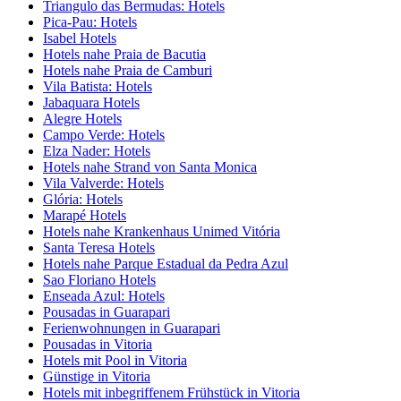
Triangulo das Bermudas: Hotels
Pica-Pau: Hotels
Isabel Hotels
Hotels nahe Praia de Bacutia
Hotels nahe Praia de Camburi
Vila Batista: Hotels
Jabaquara Hotels
Alegre Hotels
Campo Verde: Hotels
Elza Nader: Hotels
Hotels nahe Strand von Santa Monica
Vila Valverde: Hotels
Glória: Hotels
Marapé Hotels
Hotels nahe Krankenhaus Unimed Vitória
Santa Teresa Hotels
Hotels nahe Parque Estadual da Pedra Azul
Sao Floriano Hotels
Enseada Azul: Hotels
Pousadas in Guarapari
Ferienwohnungen in Guarapari
Pousadas in Vitoria
Hotels mit Pool in Vitoria
Günstige in Vitoria
Hotels mit inbegriffenem Frühstück in Vitoria